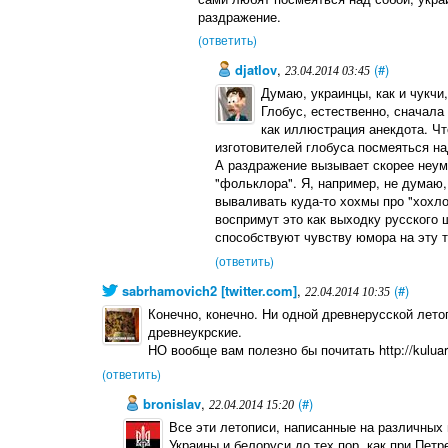
раздражение.
(ответить)
djatlov
,
(#)
23.04.2014 03:45
Думаю, украинцы, как и чукчи
Глобус, естественно, сначала
как иллюстрация анекдота. Что
изготовителей глобуса посмеяться на
А раздражение вызывает скорее неум
"фольклора". Я, например, не думаю,
вываливать куда-то хохмы про "хохло
воспримут это как выходку русского 
способствуют чувству юмора на эту 
(ответить)
sabrhamovich2 [twitter.com]
,
(#)
22.04.2014 10:35
Конечно, конечно. Ни одной древнерусской лето
древнеукрские.
НО вообще вам полезно бы почитать http://kulu
(ответить)
bronislav
,
(#)
22.04.2014 15:20
Все эти летописи, написанные на различных
Украины и белоруси до тех пор, как при Петр