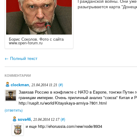
Гражданской войны. Они уже
разыгрывается карта "Донецк
Борис Соколов. Фото с сайта
www.open-forum.ru
← Полный текст
КОММЕНТАРИИ
clockman
,
(#)
21.04.2014 11:21
Завязав Россию в конфликте с НАТО в Европе, тонгжи Путин 
границам империи. Очень приличный анализ "союза" Китая и Р
http://rusplt.ru/world/Kitayskaya-armiya-7801.html
(ответить)
sova46
,
(#)
21.04.2014 12:17
и еще http://ehorussia.com/new/node/8934