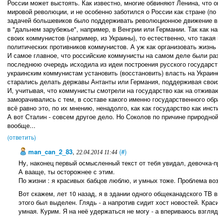
России может выстоять. Как известно, многие обвиняют Ленина, что о
мировой революции, и не особенно заботился о России как стране (по
задачей большевиков было поддерживать революционное движение в 
в "дальнем зарубежье", например, в Венгрии или Германии. Так как 
своих коммунистов (например, из Украины), то естественно, что така
политических противников коммунистов. А уж как организовать жизнь
И самое главное, что российские коммунисты на самом деле были ра
последнюю очередь исходила из идеи построения русского государств
украинским коммунистам установить (восстановить) власть на Украине, 
старались делать державы Антанты или Германия, поддерживая свои
И, учитывая, что коммунисты смотрели на государство как на отживаю
заморачивались с тем, в составе какого именно государственного обр
всё равно это, по их мнению, ненадолго, как как государство как инст
А вот Сталин - совсем другое дело. Но Соколов по причине природной
вообще...
(ответить)
man_can_2_83
,
(#)
22.04.2014 11:44
Ну, наконец первый осмысленный текст от тебя увидал, девочка-п
А вааще, ты осторожнее с этим.
По жизни : я красивых бабцов люблю, и умных тоже. Проблема в
Вот скажем, лет 10 назад, я в здании одного общеканадского ТВ 
этого был выделен. Глядь - а напротив сидит хост новостей. Крас
умная. Курим. Я на неё удержаться не могу - а впериваюсь взгляд