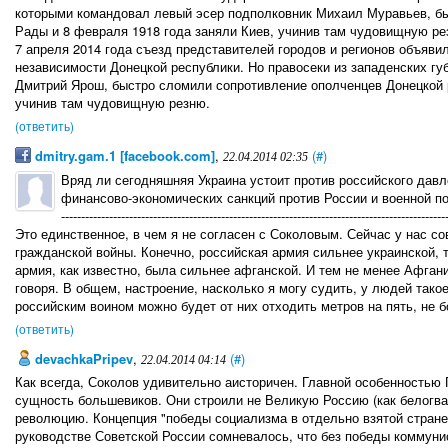
которыми командовал левый эсер подполковник Михаил Муравьев, б
Рады и 8 февраля 1918 года заняли Киев, учинив там чудовищную ре
7 апреля 2014 года съезд представителей городов и регионов объявил
независимости Донецкой республики. Но правосеки из западенских г
Дмитрий Ярош, быстро сломили сопротивление ополченцев Донецкой республ
учинив там чудовищную резню.
(ответить)
dmitry.gam.1 [facebook.com]
,
(#)
22.04.2014 02:35
Вряд ли сегодняшняя Украина устоит против российского давл
финансово-экономических санкций против России и военной п
------------------------------------------------------------------------------------------------
Это единственное, в чем я не согласен с Соколовым. Сейчас у нас с
гражданской войны. Конечно, российская армия сильнее украинской, т
армия, как известно, была сильнее афганской. И тем не менее Афгани
говоря. В общем, настроение, насколько я могу судить, у людей такое
российским воином можно будет от них отходить метров на пять, не 
(ответить)
devachkaPripev
,
(#)
22.04.2014 04:14
Как всегда, Соколов удивительно аисторичен. Главной особенностью
сущность большевиков. Они строили не Великую Россию (как белогва
революцию. Концепция "победы социализма в отдельно взятой стране
руководстве Советской России сомневалось, что без победы коммуни