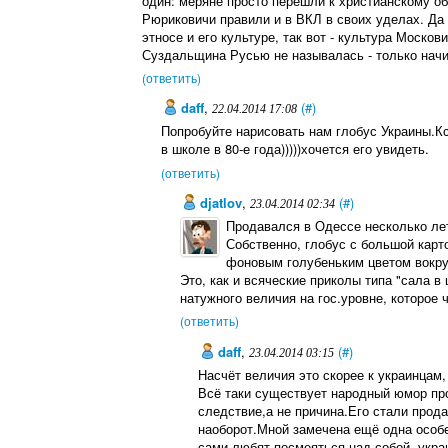
один: меряне просто перешли к христианскому об
Рюриковичи правили и в ВКЛ в своих уделах. Да и
этносе и его культуре, так вот - культура Мо
Суздальщина Русью не называлась - только нач
(ответить)
daff
,
(#)
22.04.2014 17:08
Попробуйте нарисовать нам глобус Украины.Кс
в школе в 80-е года)))))хочется его увидеть.
(ответить)
djatlov
,
(#)
23.04.2014 02:34
Продавался в Одессе несколько лет
Собственно, глобус с большой карт
фоновым голубеньким цветом вокру
Это, как и всяческие приколы типа "сала в
натужного величия на гос.уровне, которое 
(ответить)
daff
,
(#)
23.04.2014 03:15
Насчёт величия это скорее к украинцам
Всё таки существует народный юмор про
следствие,а не причина.Его стали прода
наоборот.Мной замечена ещё одна особе
сами любят посмеяться над собой, украи