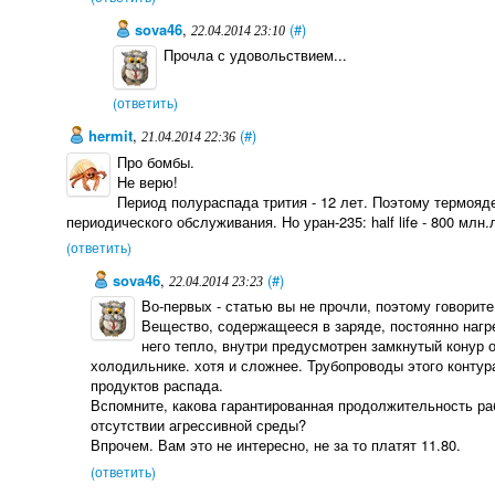
sova46
,
(#)
22.04.2014 23:10
Прочла с удовольствием...
(ответить)
hermit
,
(#)
21.04.2014 22:36
Про бомбы.
Не верю!
Период полураспада трития - 12 лет. Поэтому термояд
периодического обслуживания. Но уран-235: half life - 800 млн
(ответить)
sova46
,
(#)
22.04.2014 23:23
Во-первых - статью вы не прочли, поэтому говорите 
Вещество, содержащееся в заряде, постоянно нагре
него тепло, внутри предусмотрен замкнутый конур
холодильнике. хотя и сложнее. Трубопроводы этого конту
продуктов распада.
Вспомните, какова гарантированная продолжительность р
отсутствии агрессивной среды?
Впрочем. Вам это не интересно, не за то платят 11.80.
(ответить)