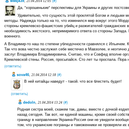
wasja39
,
(#)
21.04.2014 12:05
Да, "хорошенькие" перспективы для Украины и других постсове
Удивительно, что сущность этой проклятой Богом и людьми м
методы. Надежда только на то, что изменился мир вокруг этого Мордо
стороны кремлевско-фашистских убийц и разжигателей гражданских 
необходимость жестского, непримиримого ответа со стороны Запада. Е
военного.
А Владимир-то наш по степени ублюдочности сравнялся с Ильичем. К
Так что вова честно заслужил себе местечко в Мавзолее, и неэтично
заслуг Владимира Владимировича. Считаю, что и Совфед вполне орг
Кремлевской стены. Россия, просыпайся. Сто лет ты проспала. Пора н
(ответить)
sova46
,
(#)
21.04.2014 12:18
В ней китайцы наведут - такой. что все блестеть будет!
(ответить)
dedoln
,
(#)
21.04.2014 13:24
Родная сестра моей, скажем так, дамы, вместе с дочкой ездил
назад сегодня. Так вот, ни единой машины, кроме своей собс
границу в направлении Украина-Россия они не увидели вообще
том, что украинские погранцы и таможенники не проверяли их в