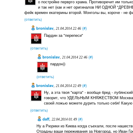
о постройке перврго храма. Противоречит им тольк
и так нет (как и нет оригиналов НИ ОДНОЙ "ДРЕ
фейк времен екатерины второй. Монголы вы, короче - не фи
(ответить)
bronislav
,
(#)
21.04.2014 22:46
Пардин за "перепеси"
(ответить)
bronislav
,
(#)
21.04.2014 22:46
пардон))
(ответить)
bronislav
,
(#)
21.04.2014 22:49
Ну, а эта твоя "карта" - вообще бред - лубянс
говорит, что УДЕЛЬНЫМ КНЯЖЕСТВОМ Москва ста
своей ложью можете дурить только себя! Какую
(ответить)
daff
,
(#)
22.04.2014 01:49
Ну а Рюрики из Киева когда съехали, после нашеств
Отрадны ваши переживания за Новгород, но Иван Гр