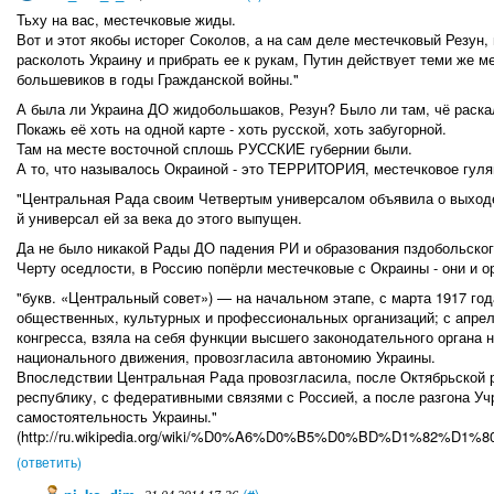
Тьху на вас, местечковые жиды.
Вот и этот якобы исторег Соколов, а на сам деле местечковый Резун,
расколоть Украину и прибрать ее к рукам, Путин действует теми же 
большевиков в годы Гражданской войны."
А была ли Украина ДО жидобольшаков, Резун? Было ли там, чё раска
Покажь её хоть на одной карте - хоть русской, хоть забугорной.
Там на месте восточной сплошь РУССКИЕ губернии были.
А то, что называлось Окраиной - это ТЕРРИТОРИЯ, местечковое гуля
"Центральная Рада своим Четвертым универсалом объявила о выходе и
й универсал ей за века до этого выпущен.
Да не было никакой Рады ДО падения РИ и образования пздобольског
Черту оседлости, в Россию попёрли местечковые с Окраины - они и ор
"букв. «Центральный совет») — на начальном этапе, с марта 1917 год
общественных, культурных и профессиональных организаций; с апрел
конгресса, взяла на себя функции высшего законодательного органа 
национального движения, провозгласила автономию Украины.
Впоследствии Центральная Рада провозгласила, после Октябрьской
республику, с федеративными связями с Россией, а после разгона Уч
самостоятельность Украины."
(http://ru.wikipedia.org/wiki/%D0%A6%D0%B5%D0%BD
(ответить)