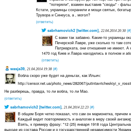
"потеряли", взамен выставив "своды" - фал
Кстати, украинцы сохранили и мощи святых, богатыр
Трувора и Синеуса, а , могол?
(ответить)
sabrhamovich2 [twitter.com]
,
(#
22.04.2014 20:30
С вами так забавно. Какие-то украинцы о
Печерской Лавре, уже сколько то там сот
Патриархата, они отношения не имеют. А 
1470 год Киев и Лавра находились в полном и а
(ответить)
wasja39
,
(#)
21.04.2014 19:38
Вобла скоро уже будет на деньгах, как Ильич:
http://censor.net.ua/photo_news/282067/putintavricheskiyi_v_ros
Не разберешь, правда, то ли вобла, то ли Мао.
(ответить)
sabrhamovich2 [twitter.com]
,
(#)
21.04.2014 22:23
В общем Боря четко показал, что сам он марионетка, причем н
Каждый видит повторяемость и аналогии в меру своей ангажи
Взять, к примеру фразу: "12 (25) января 1918 года Централь
выходе из состава России и о государственной независимости Украин