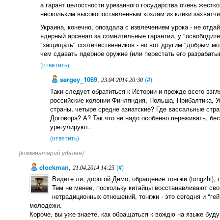
а гарант целостности урезанного государства очень жестко
нескольким высокопоставленным козлам из клики захватчи
Украина, конечно, опоздала с извлечением урока - не отдай
ядерный арсенал за сомнительные гарантии, у "освободит
"защищать" соотечественников - но вот другим "добрым м
чем сдавать ядерное оружие (или перестать его разрабаты
(ответить)
sergey_1069
,
(#)
23.04.2014 20:30
Таки следует обратиться к Истории и прежде всего взгл
российские колонии Финляндия, Польша, Прибалтика, У
страны, четыре средне азиатские? Где вассальные стр
Договора? А? Так что не надо особенно переживать, б
урегулируют.
(ответить)
(комментарий удалён)
clockman
,
(#)
21.04.2014 14:25
Видите ли, дорогой Демо, обращение тонгжи (tongzhi), 
Тем не менее, поскольку китайцы восстанавливают с
нетрадиционных отношений, тонгжи - это сегодня и "гей
молодежи.
Короче, вы уже знаете, как обращаться к вождю на языке буд