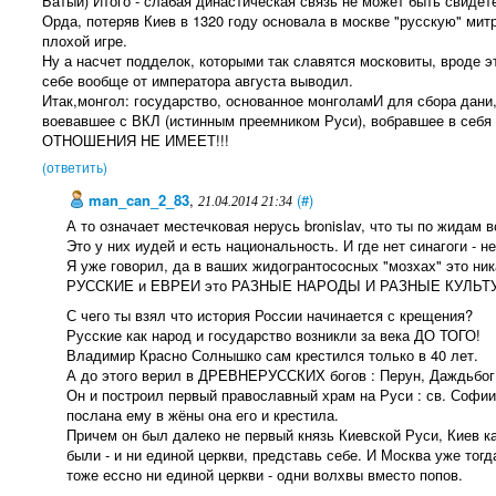
Батый) Итого - слабая династическая связь не может быть свиде
Орда, потеряв Киев в 1320 году основала в москве "русскую" мит
плохой игре.
Ну а насчет подделок, которыми так славятся московиты, вроде эт
себе вообще от императора августа выводил.
Итак,монгол: государство, основанное монголамИ для сбора дани
воевавшее с ВКЛ (истинным преемником Руси), вобравшее в себя
ОТНОШЕНИЯ НЕ ИМЕЕТ!!!
(ответить)
man_can_2_83
,
(#)
21.04.2014 21:34
А то означает местечковая нерусь bronislav, что ты по жидам 
Это у них иудей и есть национальность. И где нет синагоги - н
Я уже говорил, да в ваших жидогрантососных "мозхах" это ни
РУССКИЕ и ЕВРЕИ это РАЗНЫЕ НАРОДЫ И РАЗНЫЕ КУЛЬТУ
С чего ты взял что история России начинается с крещения?
Русские как народ и государство возникли за века ДО ТОГО!
Владимир Красно Солнышко сам крестился только в 40 лет.
А до этого верил в ДРЕВНЕРУССКИХ богов : Перун, Даждьбог.
Он и построил первый православный храм на Руси : св. Софи
послана ему в жёны она его и крестила.
Причем он был далеко не первый князь Киевской Руси, Киев ка
были - и ни единой церкви, представь себе. И Москва уже тогд
тоже ессно ни единой церкви - одни волхвы вместо попов.