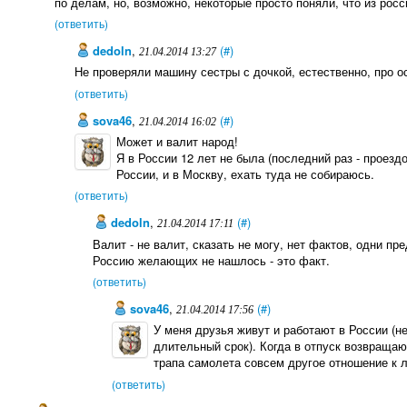
по делам, но, возможно, некоторые просто поняли, что из росс
(ответить)
dedoln
,
(#)
21.04.2014 13:27
Не проверяли машину сестры с дочкой, естественно, про ос
(ответить)
sova46
,
(#)
21.04.2014 16:02
Может и валит народ!
Я в России 12 лет не была (последний раз - проездо
России, и в Москву, ехать туда не собираюсь.
(ответить)
dedoln
,
(#)
21.04.2014 17:11
Валит - не валит, сказать не могу, нет фактов, одни пр
Россию желающих не нашлось - это факт.
(ответить)
sova46
,
(#)
21.04.2014 17:56
У меня друзья живут и работают в России (н
длительный срок). Когда в отпуск возвращают
трапа самолета совсем другое отношение к 
(ответить)