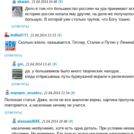
skwair
,
(#)
21.04.2014 16:40
Дело в том,что большинство россиян на ура принимают вс
историю россия копала яму другим, на деле-же получалось
большую. В которой уже столько трупов, что Богу тошно.
(ответить)
fedfed111
,
(#)
21.04.2014 13:33
Сколько взяли, оказывается, Гитлер, Сталин и Путин у Ленина
(ответить)
gin
,
(#)
21.04.2014 13:41
да, у большевиков было много творческих находок..
когда отбрасывешь путы буржуазной морали и религиозног
(ответить)
marazm_sovetov
,
(#)
21.04.2014 13:54
Полезная статья. Даже, если не все аналогии верны, картина пролуча
повторяется, а население ничему не учится.
(ответить)
alexsas2645
,
(#)
21.04.2014 18:48
население необучаемо, хотя есть одна деталь. При условии нехв
обучаемо. Но временно. Как только полки магазинов наполняются