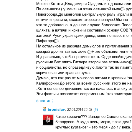
Москве.Кстати ,Владимир и Суздаль и т.д называли
По латышски ( у меня 3-я жена латышкой была))) рус
Новогорода.До монголов центральную роль играли п
вятичи и кривичи, скажем второстепенную.Обычно т
что-то добавлено, в данном случае Залесская.Посл
шляхта, а вятичи и кривичи составили основу СОВ
жителей Руси украинцами доподлинно не известно, 
Пифагора))))
Ну остальное из разряда домыслов и притягивания з
каждый дрочит так как хочет)))Я же объяснил логичн
И ,правильно, чтобы противостоять Орде необходимо
русскими.Вот опять Гитлера второй раз вспоминаю))
и социалисты, но справедливую.Как-то так по памят
коричневая или красная чума.
Думаю, что как раз от монголов вятичи и кривичи "
Калифорнии.До этого за всеми русскими этого не на
.Хотя основное движение так же началось в эпоху е
Эти факты и позволяют современным "хохлоисторика
(ответить)
bronislav
,
(#)
22.04.2014 15:03
Какие кривичи??? Западнее Смоленска не 
белорусов. А куда весь, мерю, эрзю дел
круглых курганов" - это меря - до 17 век