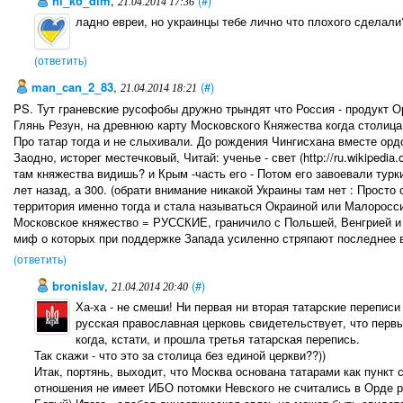
ni_ko_dim
,
(#)
21.04.2014 17:36
ладно евреи, но украинцы тебе лично что плохого сделали
(ответить)
man_can_2_83
,
(#)
21.04.2014 18:21
PS. Тут граневские русофобы дружно трындят что Россия - продукт О
Глянь Резун, на древнюю карту Московского Княжества когда столица
Про татар тогда и не слыхивали. До рождения Чингисхана вместе орд
Заодно, исторег местечковый, Читай: ученье - свет (http://ru.wik
там княжества видишь? и Крым -часть его - Потом его завоевали турки
лет назад, а 300. (обрати внимание никакой Украины там нет : Просто
территория именно тогда и стала называться Окраиной или Малоросси
Московское княжество = РУССКИЕ, граничило с Польшей, Венгрией и д
миф о которых при поддержке Запада усиленно стряпают последнее 
(ответить)
bronislav
,
(#)
21.04.2014 20:40
Ха-ха - не смеши! Ни первая ни вторая татарские переп
русская православная церковь свидетельствует, что первы
когда, кстати, и прошла третья татарская перепись.
Так скажи - что это за столица без единой церкви??))
Итак, портянь, выходит, что Москва основана татарами как пункт 
отношения не имеет ИБО потомки Невского не считались в Орде 