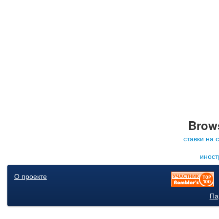
Brows
ставки на 
иност
О проекте
Па