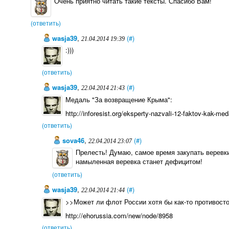
Очень приятно читать такие тексты. Спасибо Вам!
(ответить)
wasja39
,
(#)
21.04.2014 19:39
:)))
(ответить)
wasja39
,
(#)
22.04.2014 21:43
Медаль "За возвращение Крыма":
http://inforesist.org/eksperty-nazvali-12-faktov-kak-me
(ответить)
sova46
,
(#)
22.04.2014 23:07
Прелесть! Думаю, самое время закупать веревк
намыленная веревка станет дефицитом!
(ответить)
wasja39
,
(#)
22.04.2014 21:44
>>Может ли флот России хотя бы как-то противос
http://ehorussia.com/new/node/8958
(ответить)