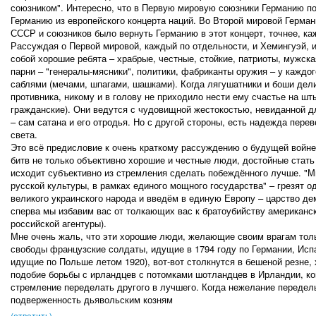
союзником". Интересно, что в Первую мировую союзники Германию по
Германию из европейского концерта наций. Во Второй мировой Герман
СССР и союзников было вернуть Германию в этот концерт, точнее, каж
Рассуждая о Первой мировой, каждый по отдельности, и Хемингуэй, 
собой хорошие ребята – храбрые, честные, стойкие, патриоты, мужск
парни – "генералы-мясники", политики, фабриканты оружия – у каждог
саблями (мечами, шпагами, шашками). Когда лягушатники и боши дел
противника, никому и в голову не приходило нести ему счастье на шт
гражданские). Они ведутся с чудовищной жестокостью, невиданной д
– сам сатана и его отродья. Но с другой стороны, есть надежда перев
света.
Это всё предисловие к очень краткому рассуждению о будущей войне
битв не только объективно хорошие и честные люди, достойные стат
исходит субъективно из стремления сделать побеждённого лучше. "М
русской культуры, в рамках единого мощного государства" – грезят 
великого украинского народа и введём в единую Европу – царство де
сперва мы избавим вас от толкающих вас к братоубийству американс
российской агентуры).
Мне очень жаль, что эти хорошие люди, желающие своим врагам толь
свободы французские солдаты, идущие в 1794 году по Германии, Испа
идущие по Польше летом 1920), вот-вот столкнутся в бешеной резне, 
подобие борьбы с ирландцев с потомками шотландцев в Ирландии, ког
стремление переделать другого в лучшего. Когда нежелание передел
подверженность дьявольским козням
(ответить)