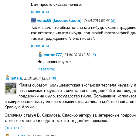
Вам просто сказать нечего.
(ответить)
verex69 [facebook.com]
,
(#)
23.04.2014 03:43
Так и знал, что обязательно кто-нибудь скажет традици
как обязательно кто-нибудь под любой фотографией до
так же традиционно "лень писать".
(ответить)
barton777
,
(#)
23.04.2014 12:56
Не спровоцируете.
(ответить)
natala
,
(#)
21.04.2014 12:01
"Таким образом, большевистская экспансия терпела неудачу л
независимых государств сочетался с поддержкой этих государ
поддержки не было, государство гибло. Большевики использо
инспирировали выступление меньшинства из числа собственной аген
Красную Армию."
Отличная статья Б. Соколова. Спасибо автору за интересные подроб
такие же мерзкие и подлые как и в те далёкие времена.
(ответить)