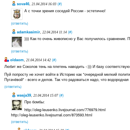
sova46
,
(#)
21.04.2014 16:03
А с точки зрения соседей России - эстетично!
(ответить)
adamkasimir
,
(#)
22.04.2014 11:14
)))) Как-то очень живописно у Вас получилось сравнение. 
(ответить)
oldaom
,
(#)
21.04.2014 14:42
Любит же Соколов тень на плетень наводить -:))) И базу соответствую
Пуй попросту не хочет войти в Историю как "очередной мелкий поли
Пугачёвой" - всего и делов. Так что радоваться надо, что водородная 
(ответить)
wasja39
,
(#)
21.04.2014 15:07
Про бомбы:
http://oleg-leusenko.livejournal.com/776979.html
http://oleg-leusenko.livejournal.com/873593.html
(ответить)