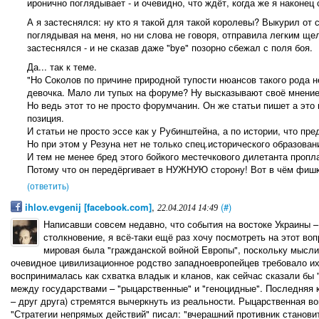
иронично поглядывает - и очевидно, что ждёт, когда же я наконец 
А я застеснялся: ну кто я такой для такой королевы? Выкурил от 
поглядывая на меня, но ни слова не говоря, отправила легким ще
застеснялся - и не сказав даже "bye" позорно сбежал с поля боя.
Да... так к теме.
"Но Соколов по причине природной тупости нюансов такого рода не
девочка. Мало ли тупых на форуме? Ну высказывают своё мнение,
Но ведь этот то не просто форумчанин. Он же статьи пишет а эт
позиция.
И статьи не просто эссе как у Рубинштейна, а по истории, что пре
Но при этом у Резуна нет не только спец.исторического образован
И тем не менее бред этого бойкого местечкового дилетанта пропл
Потому что он передёргивает в НУЖНУЮ сторону! Вот в чём фишк
(ответить)
ihlov.evgenij [facebook.com]
,
(#)
22.04.2014 14:49
Написавши совсем недавно, что события на востоке Украины –
столкновение, я всё-таки ещё раз хочу посмотреть на этот во
мировая была "гражданской войной Европы", поскольку мысли
очевидное цивилизационное родство западноевропейцев требовало их
воспринималась как схватка владык и кланов, как сейчас сказали бы 
между государствами – "рыцарственные" и "геноцидные". Последняя ка
– друг друга) стремятся вычеркнуть из реальности. Рыцарственная во
"Стратегии непрямых действий" писал: "вчерашний противник станов