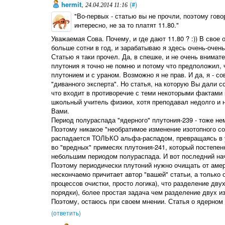
hermit
,
(#)
24.04.2014 11:16
"Во-первых - статью вы не прочли, поэтому говор
интересно, не за то платят 11.80."
Уважаемая Сова. Почему, и где дают 11.80 ? :)) В свое 
больше сотни в год, и зарабатываю я здесь очень-очень
Статью я таки прочел. Да, в спешке, и не очень внимат
плутония я точно не помню и потому что предположил, 
плутонием и с ураном. Возможно я не прав. И да, я - 
"диванного эксперта". Но статья, на которую Вы дали с
что входит в противоречие с теми некоторыми фактами 
школьный учитель физики, хотя преподавал недолго и 
Вами.
Период полураспада "ядерного" плутония-239 - тоже нем
Поэтому никакое "необратимое изменение изотопного сос
распадается ТОЛЬКО альфа-распадом, превращаясь в у
во "вредных" примесях плутония-241, который постепен
небольшим периодом полураспада. И вот последний нач
Поэтому периодически плутоний нужно очищать от 
нескончаемо причитает автор "вашей" статьи, а только 
процессов очистки, просто логика), что разделение дву
порядки), более простая задача чем разделение двух и
Поэтому, остаюсь при своем мнении. Статья о ядерном 
(ответить)