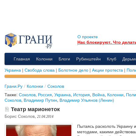
О проекте
Нас блокируют. Что делат
Главная
Колонки
Блоги
Рубинштейн
Клуб
Дерьм
Украина
|
Свобода слова
|
Болотное дело
|
Акции протеста
|
Поли
Грани.Ру
/
Колонки
/
Соколов
Также:
Соколов
,
Россия
,
Украина
,
История
,
Война
,
Колонки
,
Поли
Соколов
,
Владимир Путин
,
Владимир Ульянов (Ленин)
Театр марионеток
Борис Соколов
,
21.04.2014
Пытаясь расколоть Украину и
методами, какими действова