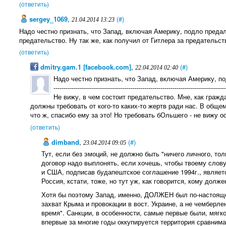
(ответить)
sergey_1069
,
(#)
21.04.2014 13:23
Надо честно признать, что Запад, включая Америку, подло предал
предательство. Ну так же, как получил от Гитлера за предательс
(ответить)
dmitry.gam.1 [facebook.com]
,
(#)
22.04.2014 02:40
Надо честно признать, что Запад, включая Америку, п
-------------------------------------------------------------------------------------
Не вижу, в чем состоит предательство. Мне, как граж
должны требовать от кого-то каких-то жертв ради нас. В общем
что ж, спасибо ему за это! Но требовать бОльшего - не вижу о
(ответить)
dimband
,
(#)
23.04.2014 09:05
Тут, если без эмоций, не должно быть "ничего личного, тол
договор надо выплонять, если хочешь, чтобы твоему слов
и США, подписав будапештское соглашение 1994г., являет
Россия, кстати, тоже, но тут уж, как говорится, кому долж
Хотя бы поэтому Запад, именно, ДОЛЖЕН был по-настоящ
захват Крыма и провокации в вост. Украине, а не чемберл
время". Санкции, в особенности, самые первые были, мягк
впервые за многие годы оккупируется территория сравним