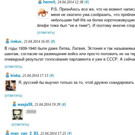
hermit
,
(#)
24.04.2014 12:38
P.S. ПризнАюсь все же, что на момент написа
меня не хватило ума сообразить, что пробле
небольшим half-life на более короткоживущи
блефе тоже был "не в теме"). И поэтому многие сп
(ответить)
irekur
,
(#)
21.04.2014 16:05
B годы 1939-1940 были даже Литва, Латвия, Эстония и так называемы
шантаж, согласие на размещение войск или просто положить их на те
очевидный результат голосования парламента и уже в СССР. A сейча
(ответить)
kiska
,
(#)
21.04.2014 17:13
Я, русский бы выучил только за то, чтоб дружно скандировать -
(ответить)
wasja39
,
(#)
21.04.2014 19:39
:))))))))
(ответить)
man_can_2_83
,
(#)
21.04.2014 17:25