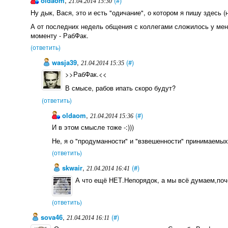
oldaom
,
(#)
21.04.2014 15:30
Ну дык, Вася, это и есть "одичание", о котором я пишу здесь (на
А от последних недель общения с коллегами сложилось у мен
моменту - РабФак.
(ответить)
wasja39
,
(#)
21.04.2014 15:35
>>РабФак.<<
В смысе, рабов ипать скоро будут?
(ответить)
oldaom
,
(#)
21.04.2014 15:36
И в этом смысле тоже -:)))
Не, я о "продуманности" и "взвешенности" принимаемы
(ответить)
skwair
,
(#)
21.04.2014 16:41
А что ещё НЕТ.Непорядок, а мы всё думаем,поч
(ответить)
sova46
,
(#)
21.04.2014 16:11