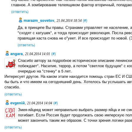
главное. А зомбирование телеящиком фактор вторичный, попада
(ответить)
marazm_sovetov
,
(#)
21.04.2014 18:54
Да, в принципе Вы правы. Странами управляет не население, а
"сходят с катушек", и тогда происходит революция. Посла рев
правящая каста снова не о*уеет. И все происходит по новой. (
(ответить)
angara
,
(#)
21.04.2014 14:01
Спасибо автору за подробное историческое описание ленински
побеждает". Насилие, террор, а потом "светлое будущее" с к
очередью на "стенку" в 5 лет.
Интересует другое. На каком этапе находится помощь стран ЕС И СШ
бы быть и что имеем на сегодняшний день. Хотелось бы услышать авт
спасибо.
(ответить)
evgeniй
,
(#)
21.04.2014 14:04
Змея-яйцеед может неправильно выбрать размер яйца и не смо
погибает. Если Россия будет продолжать свою имперскую пол
может закончить таким же образом. С точки зрения логики раз
(ответить)