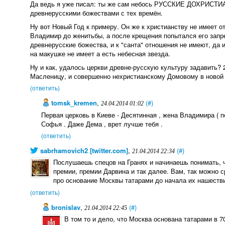
Да ведь я уже писал: ты же сам небось РУССКИЕ ДОХРИСТИ
древнерусскими божествами с тех времён.
Ну вот Новый Год к примеру. Он же к христианству не имеет 
Владимир до женитьбы, а после крещения попытался его запре
древнерусские божества, и к "санта" отношения не имеют, да и
на макушке не имеет а есть небесная звезда.
Ну и как, удалось церкви древне-русскую культуру задавить?
Масленицу, и совершенно нехристианскому Домовому в новой 
(ответить)
tomsk_kremen
,
(#)
24.04.2014 01:02
Первая церковь в Киеве - Десятинная , жена Владимира ( п
Софья . Даже Дема , врет лучше тебя .
(ответить)
sabrhamovich2 [twitter.com]
,
(#)
21.04.2014 22:34
Послушаешь спецов на Гранях и начинаешь понимать, 
премии, премии Дарвина и так далее. Вам, так можно с
про основание Москвы татарами до начала их нашеств
(ответить)
bronislav
,
(#)
21.04.2014 22:45
В том то и дело, что Москва основана татарами в 70