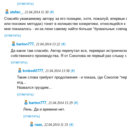
(ответить)
stefan_
,
(#)
21.04.2014 11:30
Спасибо уважаемому автору за его позицию, хотя, пожалуй, впервые 
или похожих методах) тонет в излишестве конкретики, относящейся к 
мне показалось - из-за лени самому найти больше "буквальных совпа
(ответить)
barton777
,
(#)
21.04.2014 13:22
Да какое там спасибо. Автор перепутал все, переврал истроическ
собственного производства. Я от Соколова не первый раз слышу г
(ответить)
krokodil777
,
(#)
21.04.2014 13:58
Такие слова требуют продолжения - и показа, где Соколов "пере
итд...
Назвался груздем...
(ответить)
barton777
,
(#)
21.04.2014 15:29
Лень. Да и времени нет.
(ответить)
raas
,
(#)
22.04.2014 11:33