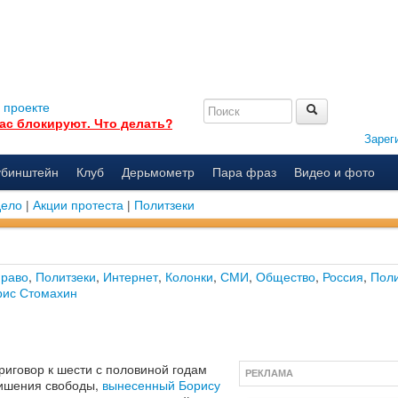
 проекте
ас блокируют. Что делать?
Зарег
убинштейн
Клуб
Дерьмометр
Пара фраз
Видео и фото
дело
|
Акции протеста
|
Политзеки
раво
,
Политзеки
,
Интернет
,
Колонки
,
СМИ
,
Общество
,
Россия
,
Поли
рис Стомахин
риговор к шести с половиной годам
РЕКЛАМА
ишения свободы,
вынесенный Борису