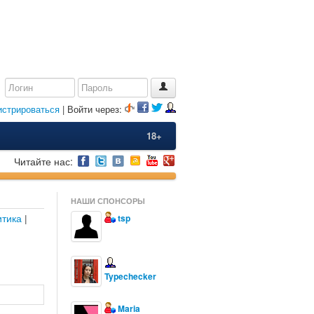
истрироваться
| Войти через:
18+
Читайте нас:
НАШИ СПОНСОРЫ
тика
|
tsp
Typechecker
Maria