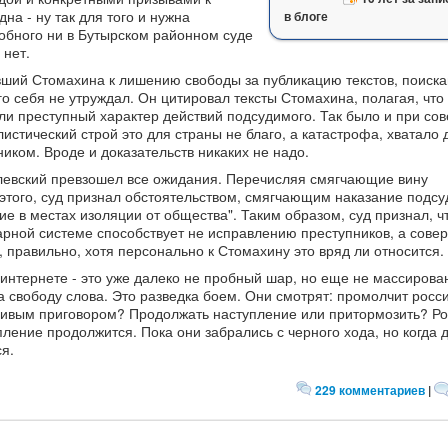
на - ну так для того и нужна
в блоге
обного ни в Бутырском районном суде
 нет.
ший Стомахина к лишению свободы за публикацию текстов, поиск
о себя не утруждал. Он цитировал тексты Стомахина, полагая, что
яли преступный характер действий подсудимого. Так было и при сов
листический строй это для страны не благо, а катастрофа, хватало д
иком. Вроде и доказательств никаких не надо.
левский превзошел все ожидания. Перечисляя смягчающие вину
е этого, суд признал обстоятельством, смягчающим наказание подс
е в местах изоляции от общества". Таким образом, суд признал, ч
рной системе способствует не исправлению преступников, а сов
 правильно, хотя персонально к Стомахину это вряд ли относится.
 интернете - это уже далеко не пробный шар, но еще не массирова
 свободу слова. Это разведка боем. Они смотрят: промолчит росс
ливым приговором? Продолжать наступление или притормозить? Ро
ление продолжится. Пока они забрались с черного хода, но когда 
ся.
229 комментариев
|