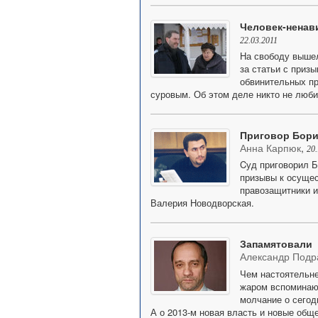
Человек-ненав
22.03.2011
На свободу вышел
за статьи с приз
обвинительных пр
суровым. Об этом деле никто не люби
Приговор Бори
Анна Карпюк
,
20.
Cуд приговорил Б
призывы к осуще
правозащитники и
Валерия Новодворская.
Запамятовали
Александр Подр
Чем настоятельне
жаром вспоминают
молчание о сегодн
А о 2013-м новая власть и новые обще