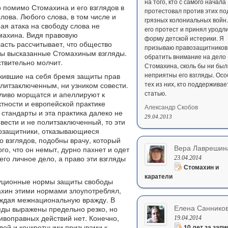
на того, кто с самого начала
о помимо Стомахина и его взглядов в
протестовал против этих по
лова. Любого слова, в том числе и
грязных колониальных войн.
ая атака на свободу слова не
его протест и принял уродл
махина. Видя правовую
форму детской истерики. Я
асть рассчитывает, что общество
призываю правозащитников
ны высказанные Стомахиным взгляды.
обратить внимание на дело
твительно молчит.
Стомахина, сколь бы ни был
неприятны его взгляды. Ос
жившие на себя бремя защиты прав
тех из них, кто поддерживае
литзаключенным, ни узником совести.
статью.
ливо морщатся и апеллируют к
тности и европейской практике
Александр Скобов
 стандарты и эта практика далеко не
29.04.2013
вести и не политзаключенный, то эти
озащитники, отказывающиеся
о взглядов, подобны врачу, который
Вера Лаврешин
ого, что он немыт, дурно пахнет и одет
его личное дело, а право эти взгляды
23.04.2014
Стомахин и
каратели
итуционные нормы защиты свободы
махин этими нормами злоупотреблял,
уждая межнациональную вражду. В
Елена Саннико
ляды выражены предельно резко, но
воправных действий нет. Конечно,
19.04.2014
дой и конкретными призывами к
10 лет за запи