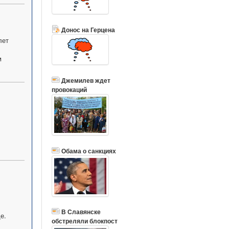
Донос на Герцена
лет
м
Джемилев ждет
провокаций
Обама о санкциях
В Славянске
е.
обстреляли блокпост