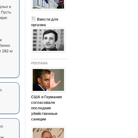
длых и
 Пусть
ивую
Ввести для
оргазма
и
обенно
т 282-ю
РЕКЛАМА
а
США и Германия
согласовали
последние
убийственные
санкции
ва
си