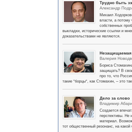
Трудно быть з
Александр Подр
Михаил Ходорковс
власти, а потому
собственных проб
выкладки, исторические ссылки и мне
доказательствами не являются.
Незащищаемая
Валерия Новодв
Бориса Стомахина
защищать? В свои
про то, что Росси
такие "борцы", как Стомахин, – это та
Дело за слово
Владимир Абар
Создается впечат
перспективы. Не 
материал. Возмож
тот общественный резонанс, на какой