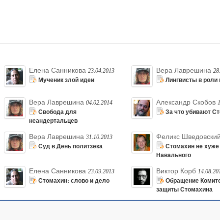
Елена Санникова
Вера Лаврешина
23.04.2013
28
Мученик злой идеи
Лингвисты в роли
Вера Лаврешина
Александр Скобов
04.02.2014
Свобода для
За что убивают С
неандертальцев
Вера Лаврешина
Феликс Шведовски
31.10.2013
Суд в День политзека
Стомахин не хуже
Навального
Елена Санникова
Виктор Корб
23.09.2013
14.08.20
Стомахин: слово и дело
Обращение Комит
защиты Стомахина