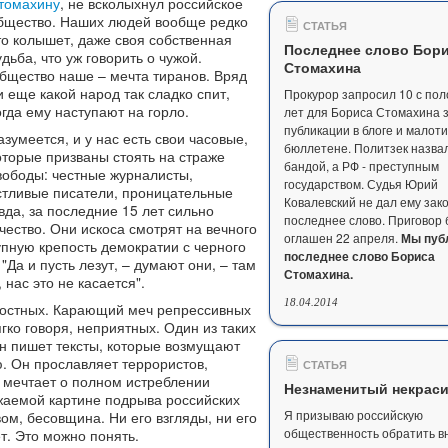
томахину
, не всколыхнул российское
бщество. Наших людей вообще редко
СТАТЬЯ
то колышет, даже своя собственная
Последнее слово Бор
удьба, что уж говорить о чужой.
Стомахина
бщество наше – мечта тиранов. Вряд
и еще какой народ так сладко спит,
Прокурор запросил 10 с по
огда ему наступают на горло.
лет для Бориса Стомахина 
публикации в блоге и мало
азумеется, и у нас есть свои часовые,
бюллетене. Политзек назвал
оторые призваны стоять на страже
бандой, а РФ - преступным
вободы: честные журналисты,
государством. Судья Юрий
стливые писатели, проницательные
Ковалевский не дал ему зак
да, за последние 15 лет сильно
последнее слово. Приговор 
ачество. Они искоса смотрят на вечного
оглашен 22 апреля.
Мы пуб
упную крепость демократии с черного
последнее слово Бориса
"Да и пусть лезут, – думают они, – там
Стомахина.
 нас это не касается".
18.04.2014
агостных. Карающий меч репрессивных
гко говоря, неприятных. Один из таких
он пишет тексты, которые возмущают
. Он прославляет террористов,
СТАТЬЯ
, мечтает о полном истреблении
Незнаменитый некрас
жаемой картине подрыва российских
Я призываю российскую
м, бесовщина. Ни его взгляды, ни его
общественность обратить 
т. Это можно понять.