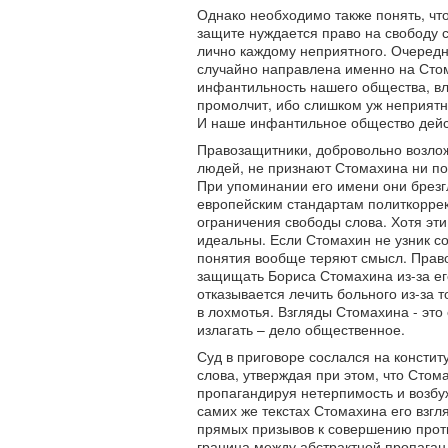
Однако необходимо также понять, чт
защите нуждается право на свободу с
лично каждому неприятного. Очередн
случайно направлена именно на Сто
инфантильность нашего общества, вл
промолчит, ибо слишком уж неприят
И наше инфантильное общество дейс
Правозащитники, добровольно возло
людей, не признают Стомахина ни по
При упоминании его имени они брезг
европейским стандартам политкоррек
ограничения свободы слова. Хотя эти
идеальны. Если Стомахин не узник со
понятия вообще теряют смысл. Прав
защищать Бориса Стомахина из-за ег
отказывается лечить больного из-за т
в лохмотья. Взгляды Стомахина - это 
излагать – дело общественное.
Суд в приговоре сослался на конст
слова, утверждая при этом, что Сто
пропагандируя нетерпимость и возб
самих же текстах Стомахина его взг
прямых призывов к совершению проти
граница между абстрактной пропаган