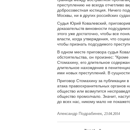
преступлению не всегда отчетливо вид
добросовестная юстиция. Ничего под
Москвы, ни в других российских судах
Судья Юрий Ковалевский, приговорив
доказательств виновности подсудимог
этого уже достаточно, чтобы все пон
власти, когда утверждения, что социа
чтобы признать подсудимого преступн
В одном месте приговора судья Кова
обстоятельства, он произнес: "Кром
Стомахину, его длительное содержани
длительное нахождение в пенитенциа
ими новых преступлений. В сущности,
Приговор Стомахину за публикации в
атака правоохранительных органов на
общество или возмутится несправед
общество промолчало. Значит, наступ
до всех нас, никому мало не покажет
Александр Подрабинек
,
23.04.2014