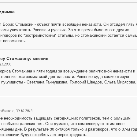
идимка
 Борис Стомахин - объект почти всеобщей ненависти. Он отсидел пять 
ывами уничтожать Россию и русских. За это время было много других
иговоров по "экстремистским" статьям, но стомахинский остается самы
т вспоминать.
су Стомахину: мнения
11.2006
ориса Стомахина к пяти годам за возбуждение религиозной ненависти и
ствлению экстремистской деятельности. Решение суда комментируют
 публицисты - Светлана Ганнушкина, Григорий Шведов, Ольга Мирясова,
абинек
,
30.10.2013
е необходимость защищать сегодняшних политзэков, тем с большим
 события далеких лет. Они думают, что компенсируют этим свое
яшнем дне. В результате 30 октября только и разговоров, что о 37-м год
ственники будут скорбеть лет через тридцать.