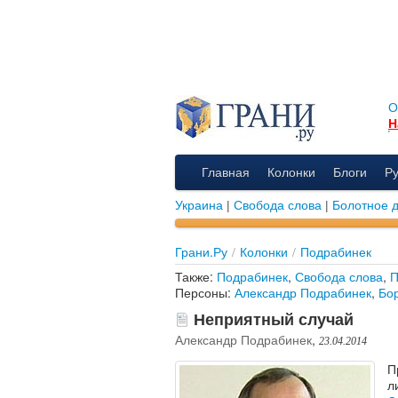
О
Н
Главная
Колонки
Блоги
Р
Украина
|
Свобода слова
|
Болотное 
Грани.Ру
/
Колонки
/
Подрабинек
Также:
Подрабинек
,
Свобода слова
,
П
Персоны:
Александр Подрабинек
,
Бо
Неприятный случай
Александр Подрабинек
,
23.04.2014
П
л