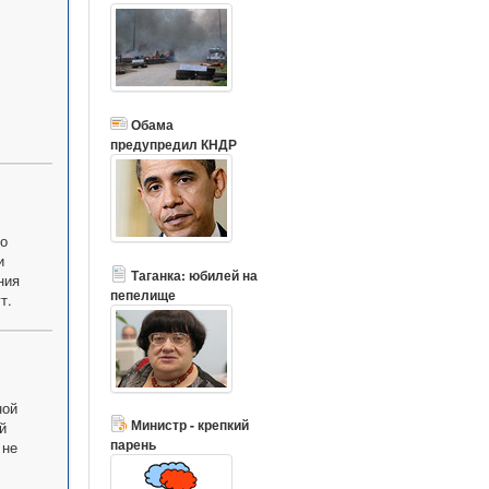
Обама
предупредил КНДР
го
и
Таганка: юбилей на
ния
пепелище
т.
ной
Министр - крепкий
й
парень
 не