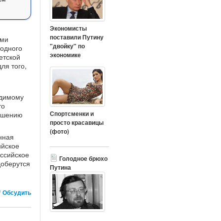
Экономисты
поставили Путину
ами
"двойку" по
 одного
экономике
етской
ля того,
удимому
то
Спортсменки и
ершению
просто красавицы
(фото)
нная
ийское
ссийское
Голодное брюхо
доберутся
Путина
Обсудить