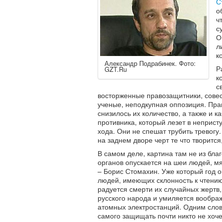
С
о
ч
с
О
л
к
Александр Подрабинек. Фото:
Р
GZT.Ru
к
с
восторженные правозащитники, сове
ученые, неподкупная оппозиция. Прав
снизилось их количество, а также и к
противника, который лезет в неприст
хода. Они не спешат трубить тревогу. 
на заднем дворе черт те что творится,
В самом деле, картина там не из бл
органов опускается на шеи людей, мя
– Борис Стомахин. Уже который год 
людей, имеющих склонность к чтению
радуется смерти их случайных жертв
русского народа и умиляется вообра
атомных электростанций. Одним слово
самого защищать почти никто не хоче