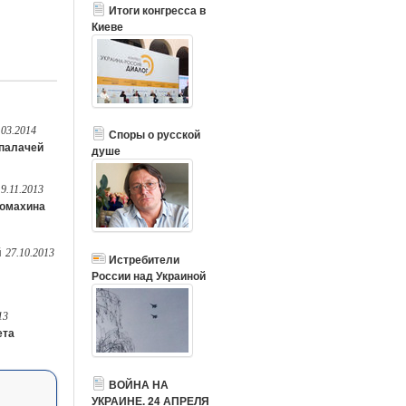
Итоги конгресса в
Киеве
.03.2014
Споры о русской
 палачей
душе
19.11.2013
томахина
й
27.10.2013
Истребители
России над Украиной
13
ета
ВОЙНА НА
УКРАИНЕ. 24 АПРЕЛЯ