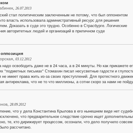
эком
абинек
,
26.07.2013
кий стал политическим заключенным не потому, что был оппонентом
 что власть использовала административный ресурс для решения
лем. Доказать в суде это трудно. Особенно в Страсбурге. Логические
ния авторитетных людей и организаций в приличном суде
 оппозиция
орская
,
03.12.2012
 надо освободить даже не в 24 часа, а в 24 минуты. Но как прикажете е
х "подметных письмах" Стомахин писал несусветные гадости и глупост
я не имеет права жить из-за своих преступлений. Для протестного движе
кая антиреклама, что не то что миллионы, а сотни скоро за нами не пойду
инов
,
28.09.2012
ление, что у дела Константина Крылова в его нынешнем виде нет судеб
исключено, что предварительное следствие срочно ищет дополнительны
но, те, кто дирижирует процессом, осознали, что дело получило совсем
 было рассчитано.