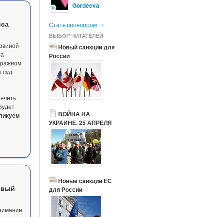
Gordeeva
иса
Стать спонсором →
ВЫБОР ЧИТАТЕЛЕЙ
ловиной
Новый санкции для
за
России
тиражном
 суд
ончить
будет
ВОЙНА НА
ликуем
УКРАИНЕ. 25 АПРЕЛЯ
Новые санкции ЕС
ивый
для России
внимание