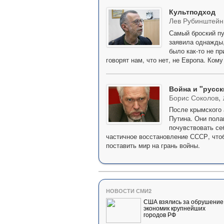
Культподход
Лев Рубинштейн
Самый броский пу
заявила однажды,
было как-то не п
говорят нам, что нет, не Европа. Кому
Война и "русск
Борис Соколов
,
После крымского 
Путина. Они пола
почувствовать се
частичное восстановление СССР, чтоб
поставить мир на грань войны.
НОВОСТИ СМИ2
США взялись за обрушение
экономик крупнейших
городов РФ