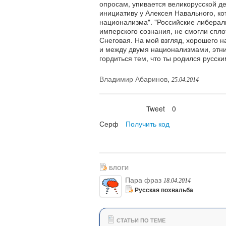
опросам, упивается великорусской де
инициативу у Алексея Навального, к
национализма". "Российские либера
имперского сознания, не смогли спло
Снеговая. На мой взгляд, хорошего 
и между двумя национализмами, этни
гордиться тем, что ты родился русским
Владимир Абаринов
,
25.04.2014
Tweet
0
Нравится
Серф
Получить код
БЛОГИ
Пара фраз
18.04.2014
Русская похвальба
СТАТЬИ ПО ТЕМЕ