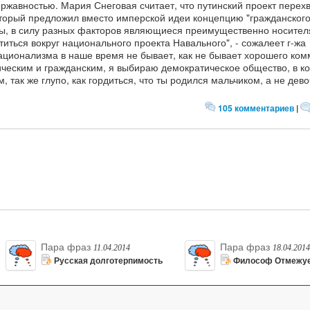
ржавностью. Мария Снеговая считает, что путинский проект перех
оторый предложил вместо имперской идеи концепцию "гражданског
лы, в силу разных факторов являющиеся преимущественно носите
титься вокруг национального проекта Навального", - сожалеет г-жа
национализма в наше время не бывает, как не бывает хорошего ком
ческим и гражданским, я выбираю демократическое общество, в к
, так же глупо, как гордиться, что ты родился мальчиком, а не дево
105 комментариев
|
Пара фраз
Пара фраз
11.04.2014
18.04.2014
Русская долготерпимость
Философ Отмежу