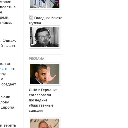
ставив
власть в
е,
цами,
Голодное брюхо
тийцы,
Путина
о
. Однако
ой тысяч
РЕКЛАМА
пел он
учать
его
пад,
, а
о создает
США и Германия
согласовали
 "люди
последние
олову
убийственные
 Европа,
санкции
ли верить