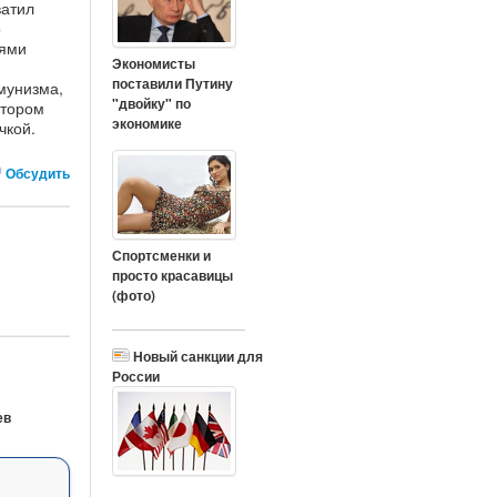
ватил
о
лями
Экономисты
поставили Путину
мунизма,
"двойку" по
отором
экономике
чкой.
Обсудить
Спортсменки и
просто красавицы
(фото)
Новый санкции для
России
ев