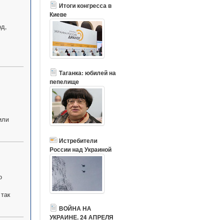
Итоги конгресса в
Киеве
од,
Таганка: юбилей на
пепелище
или
Истребители
России над Украиной
о
 так
ВОЙНА НА
УКРАИНЕ. 24 АПРЕЛЯ