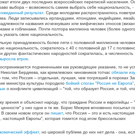
ржат итоги двух последних всероссийских переписей населения. О
аво выбора – возможность самим выбрать себе национальность, - 
еожиданный результат
. Среди молодежи распространилось поветри
зма. Люди записывались ирландцами, японцами, индийцами, ямай
инадлежности названия исчезнувших или мифических этносов (визан
рками и гоблинами. Почти полтора миллиона человек (более одног
ь указать свою национальность.
альную принадлежность более пяти с половиной миллионов человек
ю национальность, сократилось с 40 с половиной до 17 с половин
и других фантастических народностей сократилась, а численность
выросла втрое
.
воспринимается подчиненными как руководящее указание, то не ус
) Николая Бердяева, как кремлевских чиновников тотчас
обязали из
 том, что Россия – отдельная, лучшая, чем погрязший в пороках За
ние министра культуры породило
бойкий слоган "Россия не Европа"
тью
о конфликте цивилизаций – "той, что образует Россия, и той, чт
ку зрения и объяснил народу, что граждане России и европейцы –
 ценности" у них одни и те же. Борис Межуев мгновенно посыпал г
. В своем новом опусе он
пишет
, что Россия – это и есть настоящая
й, настоящей Европы", которая томится под игом брюссельских
комический эффект
, но широкой публике до них нет дела - она, ес