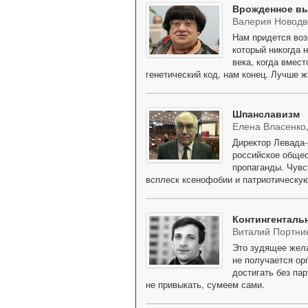
Врожденное в
Валерия Новодв
Нам придется воз
который никогда 
века, когда вмес
генетический код, нам конец. Лучше 
Шпанславизм
Елена Власенко
Директор Левада-
российское общес
пропаганды. Чувс
всплеск ксенофобии и патриотическую
Контингенталь
Виталий Портни
Это зудящее жела
не получается ор
достигать без па
не привыкать, сумеем сами.