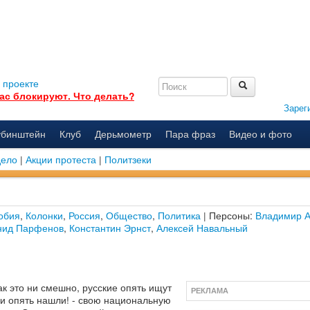
 проекте
ас блокируют. Что делать?
Зарег
убинштейн
Клуб
Дерьмометр
Пара фраз
Видео и фото
дело
|
Акции протеста
|
Политзеки
обия
,
Колонки
,
Россия
,
Общество
,
Политика
| Персоны:
Владимир 
нид Парфенов
,
Константин Эрнст
,
Алексей Навальный
ак это ни смешно, русские опять ищут
РЕКЛАМА
 и опять нашли! - свою национальную