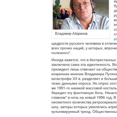
и
б
д
р
в
е
с
Владимир Абаринов
с
р
щедрости русского человека в отличи
всех прочих наций, у которых, впрочем
полезного".
Иногда кажется, что в беспрестанных
заключена сама эта идентичность. Во
президент лишь отвечает на обществ
искреннее мнение Владимира Путина
катастрофе ХХ в. разделяет и больши
тезис данными опроса. Но опрос этот
же 1991-го никакой массовой ностал
бередил эту фантомную боль. Начало
главном" в ночь на новый 1996 год. 
несметного количества ретросериало
шоу, авторы которых умилялись атриб
культивируемый тренд. Общественны