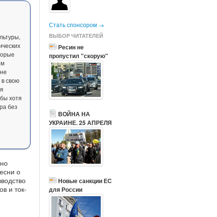
Стать спонсором →
ВЫБОР ЧИТАТЕЛЕЙ
льтуры,
ических
Ресин не
торые
пропустил "скорую"
им
ане
 в свою
ия
бы хотя
ра без
ВОЙНА НА
УКРАИНЕ. 25 АПРЕЛЯ
чно
есни о
зводство
Новые санкции ЕС
в и ток-
для России