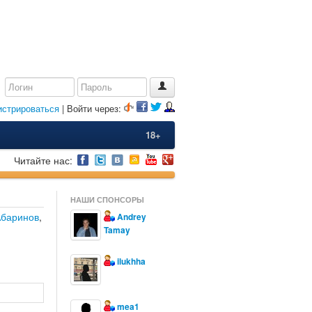
истрироваться
| Войти через:
18+
Читайте нас:
НАШИ СПОНСОРЫ
Абаринов
,
Andrey
Tamay
ilukhha
mea1