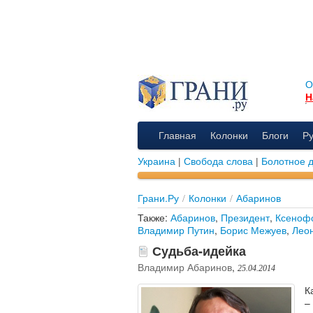
О
Н
Главная
Колонки
Блоги
Р
Украина
|
Свобода слова
|
Болотное 
Грани.Ру
/
Колонки
/
Абаринов
Также:
Абаринов
,
Президент
,
Ксеноф
Владимир Путин
,
Борис Межуев
,
Лео
Судьба-идейка
Владимир Абаринов
,
25.04.2014
К
–