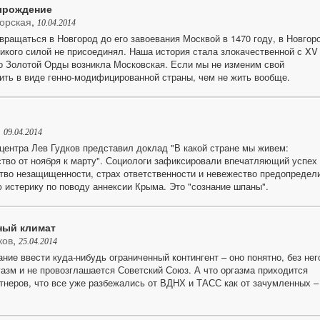
ырождение
орская
,
10.04.2014
вращаться в Новгород до его завоевания Москвой в 1470 году, в Новгор
никого силой не присоединял. Наша история стала злокачественной с XV
то Золотой Орды возникла Московская. Если мы не изменим свой
жить в виде генно-модифицированной страны, чем не жить вообще.
,
09.04.2014
центра Лев Гудков представил доклад "В какой стране мы живем:
тво от ноября к марту". Социологи зафиксировали впечатляющий успех
тво незащищенности, страх ответственности и невежество предопредел
 истерику по поводу аннексии Крыма. Это "сознание шпаны".
ный климат
ков
,
25.04.2014
ние ввести куда-нибудь ограниченный контингент – оно понятно, без нег
газм и не провозглашается Советский Союз. А что оргазма приходится
ртнеров, что все уже разбежались от ВДНХ и ТАСС как от зачумленных –