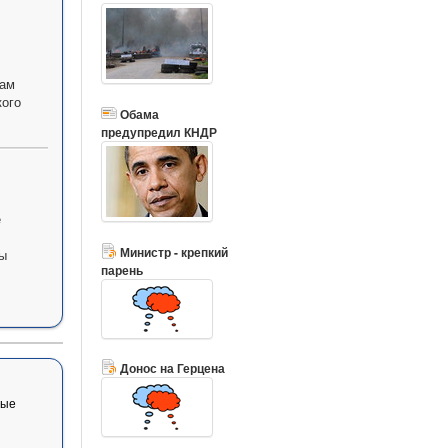
хам
кого
Обама
предупредил КНДР
е
Министр - крепкий
бы
парень
Донос на Герцена
вые