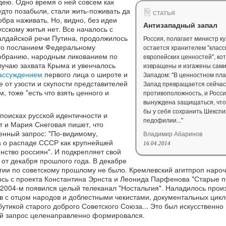
дею. Одно время о ней совсем как
удто позабыли, стали жить-поживать да
СТАТЬЯ
обра наживать. Но, видно, без идеи
Антизападный запал
усскому житья нет. Все началось с
алдайской речи Путина, продолжилось
Россия, полагает министр ку
го посланием Федеральному
остается хранителем "класс
обранию, народным ликованием по
европейских ценностей", ко
лучаю захвата Крыма и увенчалось
извращены и изгажены сам
ассуждением
первого лица о широте и
Западом: "В ценностном пл
е от узости и скупости представителей
Запад превращается сейчас
, тоже "есть что взять ценного и
противоположность, и Росс
вынуждена защищаться, что
бы у себя сохранить Шекспи
 поисках русской идентичности и
педофилии..."
т и Мария Снеговая пишет, что
енный запрос: "По-видимому,
Владимир Абаринов
 о распаде СССР как крупнейшей
16.04.2014
нство россиян". И подкрепляет свой
 от декабря прошлого года. В декабре
ьгии по советскому прошлому не было. Кремлевский агитпроп наро
сь с проекта Константина Эрнста и Леонида Парфенова "Старые п
В 2004-м появился целый телеканал "Ностальгия". Наладилось прои
в с отцом народов и доблестными чекистами, документальных цикло
утикой старого доброго Советского Союза... Это был искусственно
й запрос целенаправленно формировался.