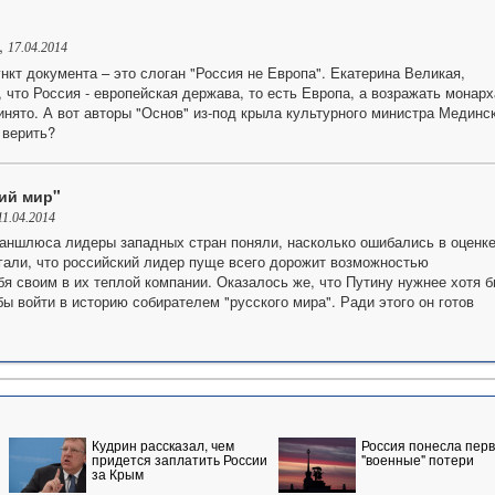
,
17.04.2014
нкт документа – это слоган "Россия не Европа". Екатерина Великая,
 что Россия - европейская держава, то есть Европа, а возражать монар
ринято. А вот авторы "Основ" из-под крыла культурного министра Мединс
 верить?
ий мир"
11.04.2014
аншлюса лидеры западных стран поняли, насколько ошибались в оценк
гали, что российский лидер пуще всего дорожит возможностью
бя своим в их теплой компании. Оказалось же, что Путину нужнее хотя 
ы войти в историю собирателем "русского мира". Ради этого он готов
Кудрин рассказал, чем
Россия понесла пер
придется заплатить России
"военные" потери
за Крым