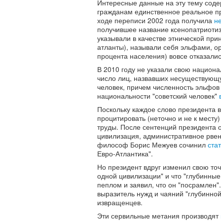
Интересные данные на эту тему соде
гражданам единственное реальное пр
ходе переписи 2002 года получила
н
получившее название ксенопатриоти
указывали в качестве этнической пр
атланты), называли себя эльфами, о
процента населения) вовсе отказалис
В 2010 году не указали свою национ
число лиц, назвавших несуществующу
человек, причем численность эльфов 
национальности "советский человек"
Поскольку каждое слово президента 
процитировать (неточно и не к месту
труды. После сентенций президента о
цивилизация, административное рве
философ Борис Межуев сочинил
ста
Евро-Атлантика".
Но президент вдруг изменил свою точ
одной цивилизации" и что "глубинные
пеплом и заявил, что он "посрамлен"
выразитель нужд и чаяний "глубинно
извращенцев.
Эти сервильные метания производят