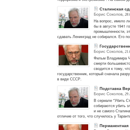
Сталинская сд
Борис Соколов
,
28.
На вопрос, имело л
бы в августе 1941 г
промышленности, эт
сдавать Ленинград не собирался. Его по
Государственн
Борис Соколов
,
21.
Фильм Владимира Че
смерти большевистс
сводится к тому, чт
государственник, который сначала разр
в виде СССР.
Подставка Ве
Борис Соколов
,
29.
В сериале "Убить С
собираются убить з
и не самого Сталина
отличие от того, что случилось у Таран
Перманентная 