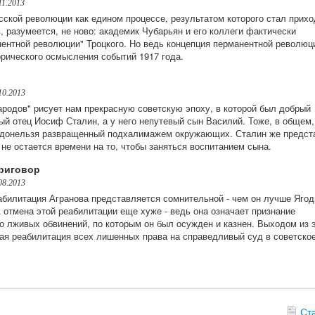
11.2013
сской революции как едином процессе, результатом которого стал прихо
 разумеется, не ново: академик Чубарьян и его коллеги фактически
нентной революции" Троцкого. Но ведь концепция перманентной революци
орического осмысления событий 1917 года.
10.2013
ародов" рисует нам прекрасную советскую эпоху, в которой был добрый
ый отец Иосиф Сталин, а у него непутевый сын Василий. Тоже, в общем,
 донельзя развращенный подхалимажем окружающих. Сталин же предст
не остается времени на то, чтобы заняться воспитанием сына.
риговор
08.2013
билитация Агранова представляется сомнительной - чем он лучше Ягод
 отмена этой реабилитации еще хуже - ведь она означает признание
о лживых обвинений, по которым он был осужден и казнен. Выходом из 
вая реабилитация всех лишенных права на справедливый суд в советско
Ст