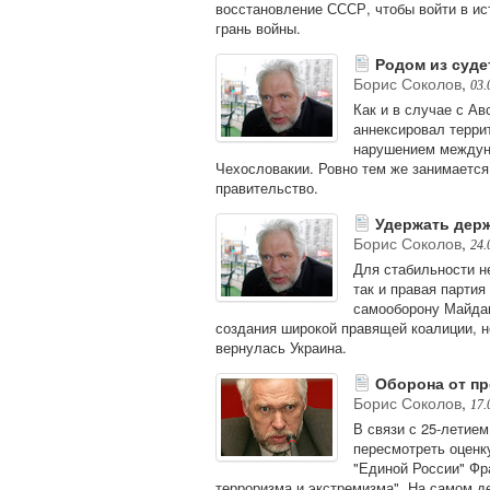
восстановление СССР, чтобы войти в ист
грань войны.
Родом из суде
Борис Соколов
,
03.
Как и в случае с Ав
аннексировал террит
нарушением междуна
Чехословакии. Ровно тем же занимается
правительство.
Удержать дер
Борис Соколов
,
24.
Для стабильности н
так и правая партия
самооборону Майдан
создания широкой правящей коалиции, н
вернулась Украина.
Оборона от пр
Борис Соколов
,
17.
В связи с 25-летие
пересмотреть оценк
"Единой России" Фр
терроризма и экстремизма". На самом д