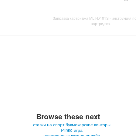
Заправка картриджа MLT-D101S - инструкция п
картриджа.
Browse these next
ставки на спорт букмекерские конторы
Plinko игра
иностранные казино онлайн