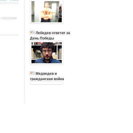
о заправке
Лебедев ответит за
День Победы
Медведев и
гражданская война