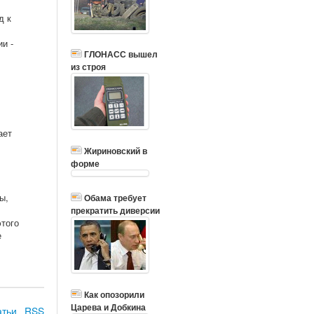
д к
и -
ГЛОНАСС вышел
из строя
ает
Жириновский в
форме
ы,
Обама требует
прекратить диверсии
этого
е
Как опозорили
Царева и Добкина
атьи
RSS