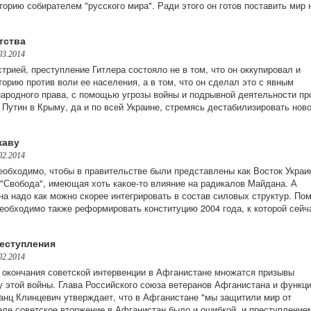
орию собирателем "русского мира". Ради этого он готов поставить мир 
тства
03.2014
стрией, преступление Гитлера состояло не в том, что он оккупировал и
орию против воли ее населения, а в том, что он сделал это с явным
родного права, с помощью угрозы войны и подрывной деятельности пр
 Путин в Крыму, да и по всей Украине, стремясь дестабилизировать нов
жаву
02.2014
еобходимо, чтобы в правительстве были представлены как Восток Украи
 "Свобода", имеющая хоть какое-то влияние на радикалов Майдана. А
а надо как можно скорее интегрировать в состав силовых структур. По
еобходимо также реформировать конституцию 2004 года, к которой сейч
еступления
02.2014
м окончания советской интервенции в Афганистане множатся призывы
у этой войны. Глава Российского союза ветеранов Афганистана и функц
анц Клинцевич утверждает, что в Афганистане "мы защитили мир от
еле советское вторжение в Афганистан было и ошибкой, и преступление