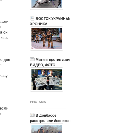
ВОСТОК УКРАИНЫ:
 Если
ХРОНИКА
и
я он
сквы.
о дня
Митинг против лжи:
я
ВИДЕО, ФОТО
жаву
РЕКЛАМА
 если
в
В Донбассе
расстреляли боевиков