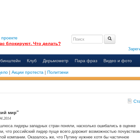
 проекте
ас блокируют. Что делать?
Зарег
убинштейн
Клуб
Дерьмометр
Пара фраз
Видео и фото
дело
|
Акции протеста
|
Политзеки
Ст
кий мир"
04.2014
шлюса лидеры западных стран поняли, насколько ошибались в оценке
ли, что российский лидер пуще всего дорожит возможностью почувствов
лой компании. Оказалось же, что Путину нужнее хотя бы частичное