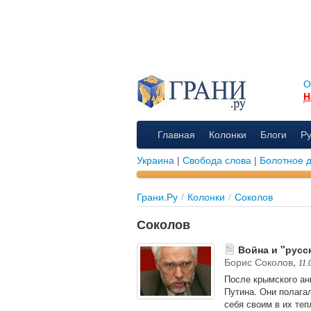
О
Н
Главная
Колонки
Блоги
Р
Украина
|
Свобода слова
|
Болотное 
Грани.Ру
/
Колонки
/
Соколов
Соколов
Война и "русс
Борис Соколов
,
11.
После крымского ан
Путина. Они полага
себя своим в их теп