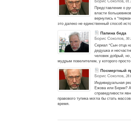
Борис Соколов
,
01.
Представление о ру
власти большевиков,
вернулись к "перма
это далеко не единственный способ ист
Папина беда
Борис Соколов
,
30.
Сериал "Сын отца н
дедушка и несчастн
человек добрый, но
мудрым повелителем, у которого просто 
Посмертный п
Борис Соколов
,
28.
Индивидуальная реа
Ежова или Берии? А
справедливости явн
правового тупика могла бы стать массо
время.