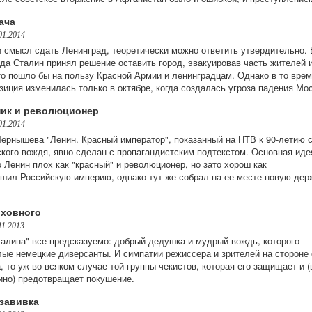
ача
01.2014
и смысл сдать Ленинград, теоретически можно ответить утвердительно.
ода Сталин принял решение оставить город, эвакуировав часть жителей 
о пошло бы на пользу Красной Армии и ленинградцам. Однако в то врем
зиция изменилась только в октябре, когда создалась угроза падения Мо
ик и революционер
01.2014
рнышева "Ленин. Красный император", показанный на НТВ к 90-летию с
кого вождя, явно сделан с пропагандистским подтекстом. Основная иде
о Ленин плох как "красный" и революционер, но зато хорош как
ушил Российскую империю, однако тут же собрал на ее месте новую дер
рховного
11.2013
талина" все предсказуемо: добрый дедушка и мудрый вождь, которого
лые немецкие диверсанты. И симпатии режиссера и зрителей на стороне
, то уж во всяком случае той группы чекистов, которая его защищает и (
тино) предотвращает покушение.
завивка