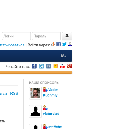
истрироваться
| Войти через:
18+
Читайте нас:
НАШИ СПОНСОРЫ
Vadim
атьи
RSS
Kuchmiy
victorvlad
ать
steffche