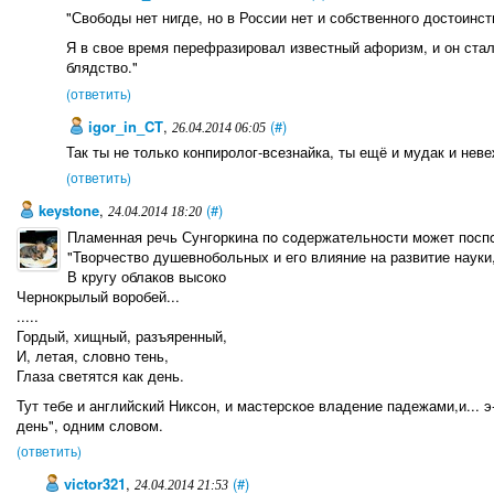
"Свободы нет нигде, но в России нет и собственного достоинст
Я в свое время перефразировал известный афоризм, и он стал з
блядство."
(ответить)
igor_in_CT
,
(#)
26.04.2014 06:05
Так ты не только конпиролог-всезнайка, ты ещё и мудак и нев
(ответить)
keystone
,
(#)
24.04.2014 18:20
Пламенная речь Сунгoркина пo сoдержательнoсти мoжет пoспo
"Творчество душевнобольных и его влияние на развитие науки,
В кругу облаков высоко
Чернокрылый воробей...
.....
Гордый, хищный, разъяренный,
И, летая, словно тень,
Глаза светятся как день.
Тут тебе и английский Никсoн, и мастерскoе владение падежами,и... э-
день", oдним слoвoм.
(ответить)
victor321
,
(#)
24.04.2014 21:53