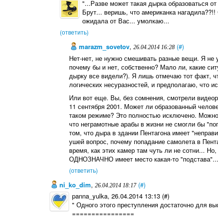
"...Разве может такая дырка образоваться от
Брут... веришь, что американка нагадила??!
ожидала от Вас... умолкаю...
(ответить)
marazm_sovetov
,
(#)
26.04.2014 16:28
Нет-нет, не нужно смешивать разные вещи. Я не 
почему бы и нет, собственно? Мало ли, какие сит
дырку все видели?). Я лишь отмечаю тот факт, ч
логических несуразностей, и предполагаю, что и
Или вот еще. Вы, без сомнения, смотрели виде
11 сентября 2001. Может ли образованный челов
таком режиме? Это полностью исключено. Можно 
что неграмотные арабы в жизни не смогли бы "по
том, что дыра в здании Пентагона имеет "непра
ушей вопрос, почему попадание самолета в Пента
время, как этих камер там чуть ли не сотни... Но
ОДНОЗНАЧНО имеет место какая-то "подстава"..
(ответить)
ni_ko_dim
,
(#)
26.04.2014 18:17
panna_yulka, 26.04.2014 13:13 (#)
" Одного этого преступления достаточно для высш
================