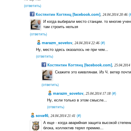
(ответить)
Костянтин Когтянц [facebook.com]
,
(
24.04.2014 20:46
И когда выбирали место станции. то многие учен
там строить нельзя
(ответить)
marazm_sovetov
,
(#)
24.04.2014 22:46
Ну, место здесь оказалось не при чем...
(ответить)
Костянтин Когтянц [facebook.com]
,
25.04.2014
Скажите это киевлянам. Из Ч. ветер почт
(ответить)
marazm_sovetov
,
(#)
25.04.2014 17:18
Ну, если только в этом смысле...
(ответить)
sova46
,
(#)
24.04.2014 21:41
А еще - когда аварийная защита высокой степен
блока, коллектив терял премию...