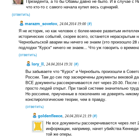
Президента, а то бы Обамы давно не было. И в случае с Ни
что кто-то с самого начала купил весь сценарий.
(ответить)
marazm_sovetov
,
(#)
24.04.2014 19:00
Я не историк, но как человек с более-менее развитым интелл
исторических событий, скорее всего, останется нераскрытым н
Чернобыльской аварии мы ничего не знаем (это произошло 28 
подлодки "Курск" ничего не знаем... Что уж говорить о време
(ответить)
lory_ll
,
(#)
24.04.2014 19:31
Вы забываете что "Курск" и Чернобыль произошли в Совет
России. Там до сих пор засекречены документы вековой дав
ВСЕ документы рассекречиваются лет через 20-30. После 
просто людей открыт. При такой системе значительно трудн
Но россияне, приученные в поколениях не доверять никому
конспирологические теории, чем в правду.
(ответить)
goldenfleece
,
(#)
24.04.2014 21:19
Не все документы рассекречиваются через лет 2
информации, например, начет убийства Кеннеди 
той же оперы.