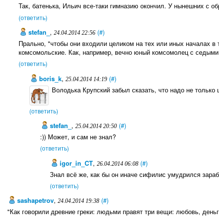
Так, батенька, Ильич все-таки гимназию окончил. У нынешних с 
(ответить)
stefan_
,
(#)
24.04.2014 22:56
Прально, "чтобы они входили целиком на тех или иных началах в т
комсомольские. Как, например, вечно юный комсомолец с седыми
(ответить)
boris_k
,
(#)
25.04.2014 14:19
Володька Крупский забыл сказать, что надо не только 
(ответить)
stefan_
,
(#)
25.04.2014 20:50
:)) Может, и сам не знал?
(ответить)
igor_in_CT
,
(#)
26.04.2014 06:08
Знал всё же, как бы он иначе сифилис умудрился зара
(ответить)
sashapetrov
,
(#)
24.04.2014 19:38
"Как говорили древние греки: людьми правят три вещи: любовь, деньг