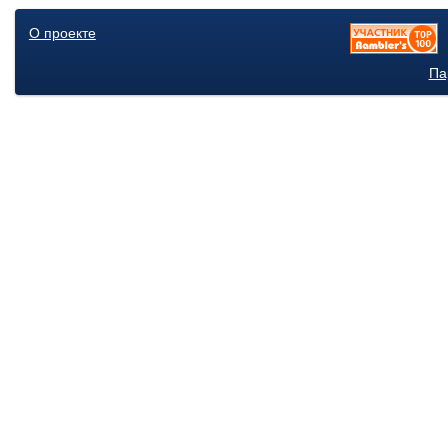
О проекте
Па