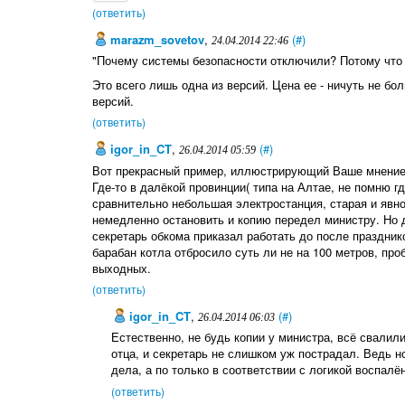
(ответить)
marazm_sovetov
,
(#)
24.04.2014 22:46
"Почему системы безопасности отключили? Потому что с
Это всего лишь одна из версий. Цена ее - ничуть не б
версий.
(ответить)
igor_in_CT
,
(#)
26.04.2014 05:59
Вот прекрасный пример, иллюстрирующий Ваше мнение.
Где-то в далёкой провинции( типа на Алтае, не помню г
сравнительно небольшая электростанция, старая и явн
немедленно остановить и копию передел министру. Но д
секретарь обкома приказал работать до после праздников
барабан котла отбросило суть ли не на 100 метров, про
выходных.
(ответить)
igor_in_CT
,
(#)
26.04.2014 06:03
Естественно, не будь копии у министра, всё свалили
отца, и секретарь не слишком уж пострадал. Ведь н
дела, а по только в соответствии с логикой воспалё
(ответить)