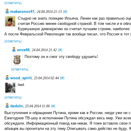
(ответить)
makaronov41
,
(#)
24.04.2014 21:13
Стыдно не знать позицию Ильича. Ленин как раз правильно оц
считая Россию менее свободной страной. В том числе и в обл
Буржуазную демократию он считал лучшим строем, наиболее
А после Февральской Революции так вообще писал, что Россия в тот 
(ответить)
sova46
,
(#)
24.04.2014 21:42
Поэтому он и смог эту свободу удушить!
(ответить)
wood_spirit
,
(#)
25.04.2014 02:44
test
(ответить)
dedoln
,
(#)
25.04.2014 11:00
Выступления и обращения Путина, кроме как в России, нигде уже не с
Ежегодное ТВ-шоу в исполнении Путина обсуждал весь мир. Уже всем 
обсуждали. Информационный повод как-никак. Я тоже вставлю свои пя
абзацев вы прочитали на эту тему.Описывать само действо не буду. К