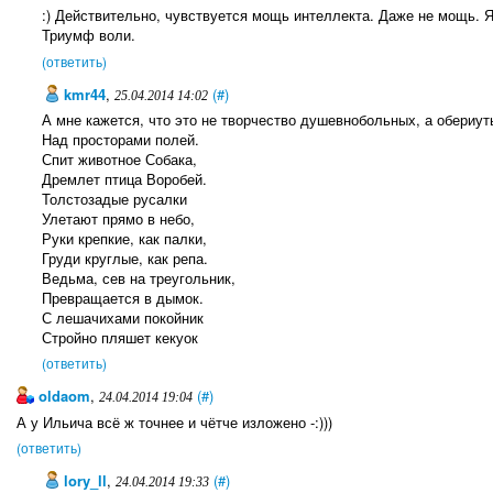
:) Действительно, чувствуется мощь интеллекта. Даже не мощь. Я 
Триумф воли.
(ответить)
kmr44
,
(#)
25.04.2014 14:02
А мне кажется, что это не творчество душевнобольных, а обериут
Над просторами полей.
Спит животное Собака,
Дремлет птица Воробей.
Толстозадые русалки
Улетают прямо в небо,
Руки крепкие, как палки,
Груди круглые, как репа.
Ведьма, сев на треугольник,
Превращается в дымок.
С лешачихами покойник
Стройно пляшет кекуок
(ответить)
oldaom
,
(#)
24.04.2014 19:04
А у Ильича всё ж точнее и чётче изложено -:)))
(ответить)
lory_ll
,
(#)
24.04.2014 19:33