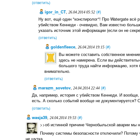
(ответить)
igor_in_CT
,
(#)
26.04.2014 05:52
Ну вот, ещё один "конспиролог"! Про Watergate всё 
убийством Кеннеди - очевидно, Вам известно больше
указать источник этой информации (если он не секрет
(ответить)
goldenfleece
,
(#)
26.04.2014 19:15
Вы можете составить собственное мнение 
здесь не намерена. Если вы действительн
большого труда найти информацию, хотя 
внимательно.
(ответить)
marazm_sovetov
,
(#)
24.04.2014 22:44
Да, например, история с убийством Кеннеди. И вообще,
есть. А сколько событий вообще не документируется? 
(ответить)
wasja39
,
(#)
24.04.2014 19:53
>>об истинной причине Чернобыльской аварии мы н
Почему системы безопасности отключили? Потому чт
не шутка.