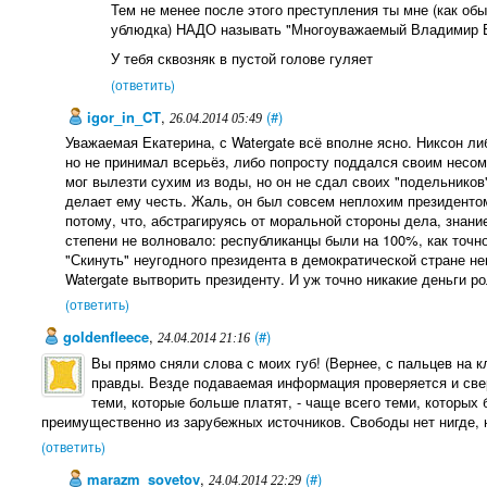
Тем не менее после этого преступления ты мне (как обы
ублюдка) НАДО называть "Многоуважаемый Владимир 
У тебя сквозняк в пустой голове гуляет
(ответить)
igor_in_CT
,
(#)
26.04.2014 05:49
Уважаемая Екатерина, с Watergate всё вполне ясно. Никсон ли
но не принимал всерьёз, либо попросту поддался своим нес
мог вылезти сухим из воды, но он не сдал своих "подельников"
делает ему честь. Жаль, он был совсем неплохим президентом
потому, что, абстрагируясь от моральной стороны дела, знан
степени не волновало: республиканцы были на 100%, как точно г
"Скинуть" неугодного президента в демократической стране не
Watergate вытворить президенту. И уж точно никакие деньги ро
(ответить)
goldenfleece
,
(#)
24.04.2014 21:16
Вы прямо сняли слова с моих губ! (Вернее, с пальцев на к
правды. Везде подаваемая информация проверяется и свер
теми, которые больше платят, - чаще всего теми, которых
преимущественно из зарубежных источников. Свободы нет нигде, н
(ответить)
marazm_sovetov
,
(#)
24.04.2014 22:29