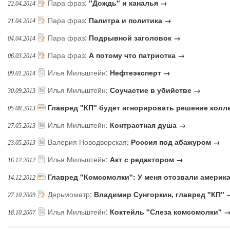
Пара фраз
:
"Дождь" и каналья →
22.04.2014
Пара фраз
:
Палитра и политика →
21.04.2014
Пара фраз
:
Подрывной заголовок →
04.04.2014
Пара фраз
:
А потому что патриотка →
06.03.2014
Илья Мильштейн
:
Нефтеэксперт →
09.01.2014
Илья Мильштейн
:
Соучастие в убийстве →
30.09.2013
Главред "КП" будет игнорировать решение колл
05.08.2013
Илья Мильштейн
:
Контрастная душа →
27.05.2013
Валерия Новодворская
:
Россия под абажуром →
23.05.2013
Илья Мильштейн
:
Акт с редактором →
16.12.2012
Главред "Комсомолки": У меня отозвали америк
14.12.2012
Дерьмометр
:
Владимир Сунгоркин, главред "КП" 
27.10.2009
Илья Мильштейн
:
Коктейль "Слеза комсомолки" 
18.10.2007