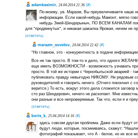
adamkasimir
,
(#)
24.04.2014 21:36
По-моему, ув. Маразм, Вы преувеличиваете наше нез
информации. Если какой-нибудь Мамонт, мягко гово
нибудь Змей-Шендерыныч, ПО ВСЕМ КАНАЛАМ покаж
для "продвинутых", и никакая шакалка Яровая, ничем не пр
(ответить)
marazm_sovetov
,
(#)
24.04.2014 22:42
"Но главное, это - конкурентность в подаче информации
Все не так просто. В том-то и дело, что одного ЖЕЛАН
еще иметь ВОЗМОЖНОСТИ - возможность узнавать правд
просто. В той же истории с Чернобыльской аварией - та
публиковать правду невыгодно НИКОМУ. Ни рядовым со
руководителей и говорить нечего. (Отчего покончил с с
верится.) То есть, вокруг этого дела сложился заговор
сто раз Шендерович, ничего не раскопает. Мне известны
они разные и все непроверяемые. Так что, если я и преу
(ответить)
boris_k
,
(#)
25.04.2014 14:16
здесь совсем другая проблема. Даже если будут от
будут люди, которые, посмеиваясь, скажут: "Нашли 
фотографий показывает, что А - белое, но их все м