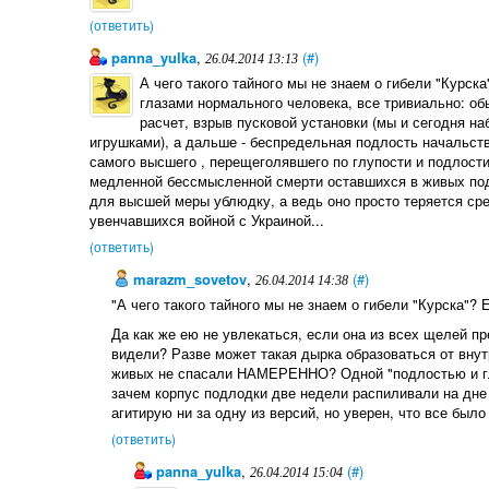
(ответить)
panna_yulka
,
(#)
26.04.2014 13:13
А чего такого тайного мы не знаем о гибели "Курск
глазами нормального человека, все тривиально: о
расчет, взрыв пусковой установки (мы и сегодня н
игрушками), а дальше - беспредельная подлость начальств
самого высшего , перещеголявшего по глупости и подлост
медленной бессмысленной смерти оставшихся в живых подв
для высшей меры ублюдку, а ведь оно просто теряется ср
увенчавшихся войной с Украиной...
(ответить)
marazm_sovetov
,
(#)
26.04.2014 14:38
"А чего такого тайного мы не знаем о гибели "Курска"? 
Да как же ею не увлекаться, если она из всех щелей п
видели? Разве может такая дырка образоваться от внут
живых не спасали НАМЕРЕННО? Одной "подлостью и гл
зачем корпус подлодки две недели распиливали на дне 
агитирую ни за одну из версий, но уверен, что все было
(ответить)
panna_yulka
,
(#)
26.04.2014 15:04