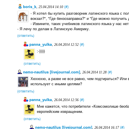
boris_k
,
(#)
25.04.2014 14:10
- Я хотел бы купить разговорник латинского языка с п
вокзал?", "Где бензозаправка?" и "Где можно получить 
- Извините, таких учебников латинского языка у нас не
- Я лечу по делам в Латинскую Америку.
(ответить)
panna_yulka
,
(#)
26.04.2014 12:52
:-)))))
(ответить)
nemo-nautilus [livejournal.com]
,
(#)
26.04.2014 11:28
Хюхюхю, а разве не все равно, чем подтираться? Или 
использует с иными целями?
(ответить)
panna_yulka
,
(#)
26.04.2014 12:56
Мне кажется, что потребители «Комсомолише беоба
европейским извращеним.
(ответить)
nemo-nautilus [livejournal.com]
,
(#)
26.04.2014 16:17