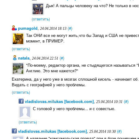
Дык! А пальцы человеку на что? Не только в нос
(ответить)
pumagold
,
(#)
24.04.2014 18:13
Так ОНИ все не могут жить,что бы Запад и США не привес
момент, в ПРИМЕР.
(ответить)
natala
,
(#)
24.04.2014 22:51
"По-моему, редактор органа, не стыдящегося называться 
Англию. Это мне кажется?"
Екатерина, да у него уже в мозгах сплошной кисель - начинает об
Видать с географией у него проблемы.
(ответить)
vladislovas.milukas [facebook.com]
,
(#)
25.04.2014 10:31
С головой у него проблемы... и с совестью.
(ответить)
vladislovas.milukas [facebook.com]
,
(#)
25.04.2014 10:30
А название "комсомольская правда" при в бозе почившем к