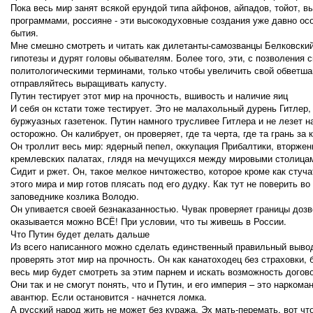
Пока весь мир занят всякой ерундой типа айфонов, айпадов, тойот, 
программами, россияне - эти высокодуховные создания уже давно ос
бытия.
Мне смешно смотреть и читать как дилетанты-самозванцы Белковский
гипотезы и дурят головы обывателям. Более того, эти, с позволения
политологическими терминами, только чтобы увеличить свой обветша
отправляйтесь выращивать капусту.
Путин тестирует этот мир на прочность, вшивость и наличие яиц
И себя он кстати тоже тестирует. Это не малахольный дурень Гитле
буржуазных газетенок. Путин намного трусливее Гитлера и не лезет на
осторожно. Он калибрует, он проверяет, где та черта, где та грань за
Он троллит весь мир: ядерный пепел, оккупация Прибалтики, вторжени
кремлевских палатах, глядя на мечущихся между мировыми столица
Сидит и ржет. Он, такое мелкое ничтожество, которое кроме как стуча
этого мира и мир готов плясать под его дудку. Как тут не поверить в
заповеднике козлика Володю.
Он упивается своей безнаказанностью. Чувак проверяет границы дозво
оказывается можно ВСЁ! При условии, что ты живешь в России.
Что Путин будет делать дальше
Из всего написанного можно сделать единственный правильный вывод.
проверять этот мир на прочность. Он как канатоходец без страховки, б
весь мир будет смотреть за этим парнем и искать возможность догов
Они так и не смогут понять, что и Путин, и его империя – это нарком
авантюр. Если остановится - начнется ломка.
А русский народ жить не может без куража. Эх мать-перемать, вот чт