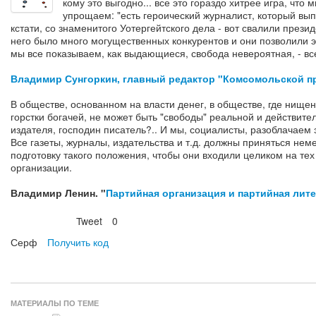
кому это выгодно... все это гораздо хитрее игра, что м
упрощаем: "есть героический журналист, который вып
кстати, со знаменитого Уотергейтского дела - вот свалили през
него было много могущественных конкурентов и они позволили э
мы все показываем, как выдающиеся, свобода невероятная, - все
Владимир Сунгоркин, главный редактор "Комсомольской п
В обществе, основанном на власти денег, в обществе, где нище
горстки богачей, не может быть "свободы" реальной и действите
издателя, господин писатель?.. И мы, социалисты, разоблачаем
Все газеты, журналы, издательства и т.д. должны приняться нем
подготовку такого положения, чтобы они входили целиком на те
организации.
Владимир Ленин. "
Партийная организация и партийная лит
Tweet
0
Нравится
Серф
Получить код
МАТЕРИАЛЫ ПО ТЕМЕ