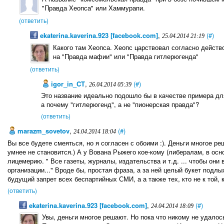
"Правда Хеопса" или Хаммурапи.
(ответить)
ekaterina.kaverina.923 [facebook.com]
,
(#)
25.04.2014 21:19
Какого там Хеопса. Хеопс царствовал согласно действ
на "Правда мафии" или "Правда гитлерюгенда"
(ответить)
igor_in_CT
,
(#)
26.04.2014 05:39
Это название идеально подошло бы в качестве примера дл
а почему "гитлерюгенд", а не "пионерская правда"?
(ответить)
marazm_sovetov
,
(#)
24.04.2014 18:04
Вы все будете смеяться, но я согласен с обоими :). Деньги многое реш
умнее не становится.) А у Вована Рыжего кое-кому (либералам, в осн
лицемерию. " Все газеты, журналы, издательства и т.д. ... чтобы они 
организации..." Вроде бы, простая фраза, а за ней целый букет подлых
будущий запрет всех беспартийных СМИ, а а также тех, кто не к той,
(ответить)
ekaterina.kaverina.923 [facebook.com]
,
(#)
24.04.2014 18:09
Увы, деньги многое решают. Но пока что никому не удалось