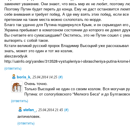
заменяет уважение. Они знают, что весь мир их не любит, поэтому л
Поэтому Путин будет переть до конца. Ему не даст остановится люмпе
себе внимания и требует побед. А где ему взять этих побед, если все
претензии на такие места можно схлопотать по морде.
Благо так удачно для Путина подвернулся Крым, и он скрымздил его
Украина пребывает в коматозном состоянии до которого ее довел дру
Вы считаете его сумасшедшим? Окститесь, это не Путин сошел с ума
вытворять с собой такое.
Кстати великий русский пророк Владимир Высоцкий уже рассказывал п
знать, может это один и тот же козлик.
alexzavodyuk
http://uainfo.org/yandex/313528-vystupleniya-i-obrascheniya-putina-krome-
(ответить)
boris_k
,
(#)
25.04.2014 14:25
Очень точно.
Только Высоцкий не один со своим козлом. Вся могучая ру
Путина: от сологубовского "Мелкого Беса" и до Булгаковс
(ответить)
stefan_
,
(#)
25.04.2014 21:45
античеловек.
(ответить)