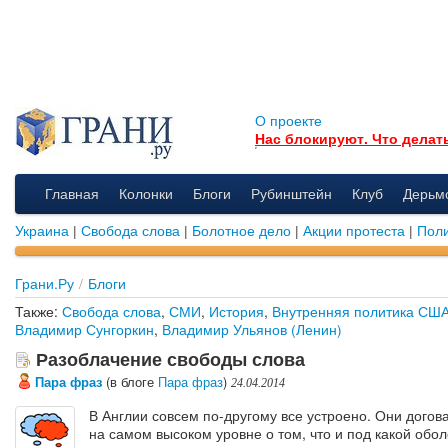
О проекте
Нас блокируют. Что делат
Главная
Колонки
Блоги
Рубинштейн
Клуб
Дерьм
Украина
|
Свобода слова
|
Болотное дело
|
Акции протеста
|
Поли
Грани.Ру
/
Блоги
Также:
Свобода слова
,
СМИ
,
История
,
Внутренняя политика СШ
Владимир Сунгоркин
,
Владимир Ульянов (Ленин)
Разоблачение свободы слова
Пара фраз
(в блоге
Пара фраз
)
24.04.2014
В Англии совсем по-другому все устроено. Они дого
на самом высоком уровне о том, что и под какой обол