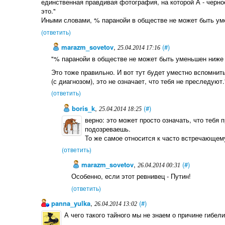
единственная правдивая фотография, на которой А - черное
это."
Иными словами, % паранойи в обществе не может быть ум
(ответить)
marazm_sovetov
,
(#)
25.04.2014 17:16
"% паранойи в обществе не может быть уменьшен ниже 
Это тоже правильно. И вот тут будет уместно вспомни
(с диагнозом), это не означает, что тебя не преследуют."
(ответить)
boris_k
,
(#)
25.04.2014 18:25
верно: это может просто означать, что тебя 
подозреваешь.
То же самое относится к часто встречающем
(ответить)
marazm_sovetov
,
(#)
26.04.2014 00:31
Особенно, если этот ревнивец - Путин!
(ответить)
panna_yulka
,
(#)
26.04.2014 13:02
А чего такого тайного мы не знаем о причине гибели