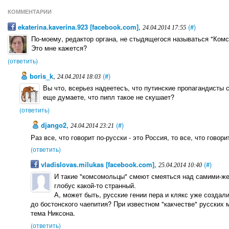
КОММЕНТАРИИ
ekaterina.kaverina.923 [facebook.com]
,
(#)
24.04.2014 17:55
По-моему, редактор органа, не стыдящегося называться "Ком
Это мне кажется?
(ответить)
boris_k
,
(#)
24.04.2014 18:03
Вы что, всерьез надеетесъ, что путинские пропагандисты
еще думаете, что пипл такое не скушает?
(ответить)
django2
,
(#)
24.04.2014 23:21
Раз все, что говорит по-русски - это Россия, то все, что говори
(ответить)
vladislovas.milukas [facebook.com]
,
(#)
25.04.2014 10:40
И такие "комсомольцы" смеют смеяться над самими-же 
глобус какой-то странный.
А, может быть, русские гении пера и клякс уже созда
до бостонского чаепития? При известном "какчестве" русских 
тема Никсона.
(ответить)