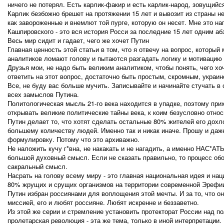
ничего не потерял. Есть карлик-факир и есть карлик-народ, зовущийс
Карлик безбожно брешет на протяжении 15 лет и вывозит из страны н
как завороженные и внемлют той пурге, которую он несет. Мне это н
Кашпировского - это вся история Росси за последние 15 лет одним аб
Весь мир сидит и гадает, чего же хочет Путин
Главная ценность этой статьи в том, что я отвечу на вопрос, которы
аналитиков ломают голову и пытаются разгадать логику и мотивацию 
Друзья мои, не надо быть великим аналитиком, чтобы понять, чего хоч
ответить на этот вопрос, достаточно быть простым, скромным, украинс
Все, не буду вас больше мучить. Записывайте и начинайте стучать в
всех замыслов Путина.
Политологическая мысль 21-го века находится в упадке, поэтому при
открывать великие политические тайны века, к коим безусловно отно
Путин делает то, что хотят сделать остальные 80% жителей его дохл
большему количеству людей. Именно так и никак иначе. Прошу и даж
формулировку. Потому что это архиважно.
Не наложить кучу г*вна, не накакать и не нагадить, а именно НАС*АТЬ
большой духовный смысл. Если не сказать правильно, то процесс обо
сакральный смысл.
Насрать на голову всему миру - это главная национальная идея и на
80% жрущих и срущих организмов на территории современной Эрефи
Путин избран россиянами для воплощения этой мечты. И за то, что о
миссией, его и любят россияне. Любят искренне и беззаветно.
Из этой же серии и стремление установить протекторат России над 
пролетарская революция - эта же тема, только в иной интерпретации.