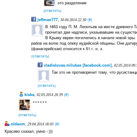
это разделение
(ответить)
jeffman777
,
(#)
30.04.2014 22:30
В 1853 году П. М. Леонтьев на месте древнего Т
прочитал две надписи, указывавшие на сущест
В Крыму евреи поселились в начале новой эры.
рабов на волю под опеку иудейской общины. Они датирую
(фанагорийская) относится к 51 г. н. э.
(ответить)
vladislovas.milukas [facebook.com]
,
02.05.2014 09:
Так это не противоречит тому, что русистанц
(ответить)
kiska
,
(#)
02.05.2014 20:39
++++++
(ответить)
oldaom
,
(#)
29.04.2014 18:03
Красиво сказал, умно -:)))