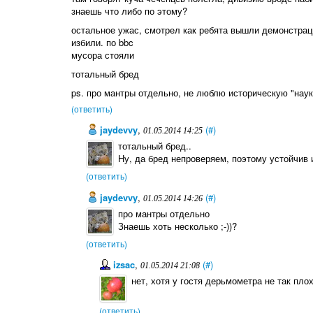
знаешь что либо по этому?
остальное ужас, смотрел как ребята вышли демонстраци
избили. по bbc
мусора стояли
тотальный бред
ps. про мантры отдельно, не люблю историческую "наук
(ответить)
jaydevvy
,
(#)
01.05.2014 14:25
тотальный бред..
Ну, да бред непроверяем, поэтому устойчив 
(ответить)
jaydevvy
,
(#)
01.05.2014 14:26
про мантры отдельно
Знаешь хоть несколько ;-))?
(ответить)
izsac
,
(#)
01.05.2014 21:08
нет, хотя у гостя дерьмометра не так пло
(ответить)