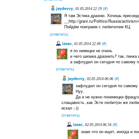
jaydevvy
,
(#)
01.05.2014 22:19
Я там Эстика дразню. Хочешь присоеди
__http://grani.ru/Politics/Russia/activi
Пойдём поиграем с любителем КЦ
(ответить)
izsac
,
(#)
01.05.2014 22:49
я по немецки не очень
и чего шизика дразнить? так, пинка 
а зафлудил он сегодня по самому п
(ответить)
jaydevvy
,
(#)
02.05.2014 06:06
зафлудил он сегодня по самому 
Нуу.
Да и не нужно понемецки фрацуз
слащавость ,как Эсти любит(он же люби
искал ;-))
(ответить)
izsac
,
(#)
02.05.2014 06:54
знаю что он ищет, иногда и п