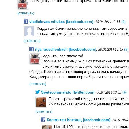
вообще о действительно из крыма - там были греческие
(ответить)
vladislovas.milukas [facebook.com]
,
(#)
30.04.2014 12:14
Когда там были греческие колонии, там веровали в 
класс, там уже учат, что христианство пришло на Р
(ответить)
ilya.rauschenbach [facebook.com]
,
(#)
30.04.2014 12:45
мда...как все плохо то!
Вообще то в крыму были христианские греческие
уже к тому времени ассимилированные греками г
обряда. Вера в зевса громовержца исчезла к началу н.
Владимира при испытании вер набирали как раз из крым
(ответить)
Spetscommando [twitter.com]
,
(#)
30.04.2014 18:33
Т. наз. "греческий обряд" появился в XI веке
христианская церковь официально разделила
(ответить)
Костянтин Когтянц [facebook.com]
,
30.04.2014
Нет. В 1054 этот процесс только начался.