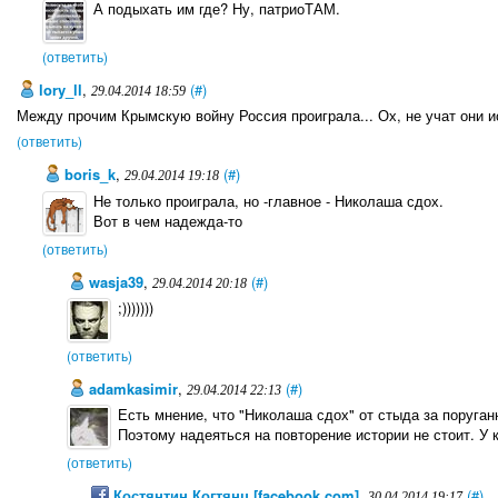
А подыхать им где? Ну, патриоТАМ.
(ответить)
lory_ll
,
(#)
29.04.2014 18:59
Между прочим Крымскую войну Россия проиграла... Ох, не учат они и
(ответить)
boris_k
,
(#)
29.04.2014 19:18
Не только проиграла, но -главное - Николаша сдох.
Вот в чем надежда-то
(ответить)
wasja39
,
(#)
29.04.2014 20:18
;)))))))
(ответить)
adamkasimir
,
(#)
29.04.2014 22:13
Есть мнение, что "Николаша сдох" от стыда за поруган
Поэтому надеяться на повторение истории не стоит. У к
(ответить)
Костянтин Когтянц [facebook.com]
,
(#)
30.04.2014 19:17