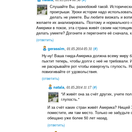
01.05.2014 00:38
Слушайте Вы, разнобокий такой. Историческ
проигрыши. Уроки истории надо использовать 
делать не умеете. Вы любите визжать и вопи
желаете их анализировать. Поэтому и нормального 
Америки в покое, эта страна живёт своим настоящим
делать умеете? Догоните и перегоните её сначала, к
(ответить)
gerassim
,
(#)
01.05.2014 05:31
Ну-ну! Ваша гнида-Америка должна всему миру ба
пыхтит теперь, чтобы долги с неё не требовали. 
не раскрывайте рот чтобы извергнуть глупость. Н
повизгивайте от удовольствия.
(ответить)
natala
,
(#)
01.05.2014 11:17
"И живёт она за счёт других, учите по
глупость."
И за счёт каких стран живёт Америка? Нищей
поместите, им там место. Только не забудьте 
обещано уже более 50 лет назад.
(ответить)