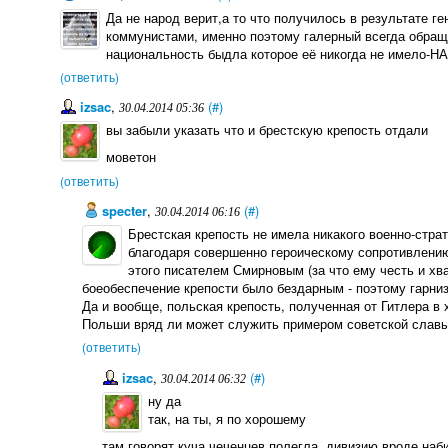
Да не народ верит,а то что получилось в результате г
коммунистами, именно поэтому галерный всегда обраща
национальность быдла которое её никогда не имел
(ответить)
izsac
,
(#)
30.04.2014 05:36
вы забыли указать что и брестскую крепость отдали
моветон
(ответить)
specter
,
(#)
30.04.2014 06:16
Брестская крепость не имела никакого военно-страт
благодаря совершенно героическому сопротивлению
этого писателем Смирновым (за что ему честь и хв
боеобеспечение крепости было бездарным - поэтому гарниз
Да и вообще, польская крепость, полученная от Гитлера в
Польши вряд ли может служить примером советской славы 
(ответить)
izsac
,
(#)
30.04.2014 06:32
ну да
так, на ты, я по хорошему
там говорят куча чеченцев полегла, дивизию вроде наб