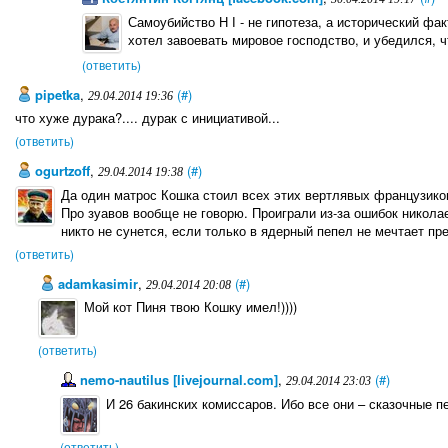
Самоубийство Н І - не гипотеза, а исторический фак
хотел завоевать мировое господство, и убедился, ч
(ответить)
pipetka
,
(#)
29.04.2014 19:36
что хуже дурака?.... дурак с инициативой...
(ответить)
ogurtzoff
,
(#)
29.04.2014 19:38
Да один матрос Кошка стоил всех этих вертлявых французиков
Про зуавов вообще не говорю. Проиграли из-за ошибок никола
никто не сунется, если только в ядерный пепел не мечтает пр
(ответить)
adamkasimir
,
(#)
29.04.2014 20:08
Мой кот Пиня твою Кошку имел!))))
(ответить)
nemo-nautilus [livejournal.com]
,
(#)
29.04.2014 23:03
И 26 бакинских комиссаров. Ибо все они – сказочные п
(ответить)