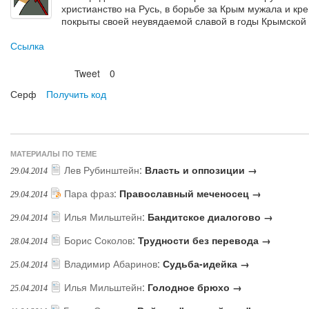
христианство на Русь, в борьбе за Крым мужала и кр
покрыты своей неувядаемой славой в годы Крымской
Ссылка
Tweet
0
Нравится
Серф
Получить код
МАТЕРИАЛЫ ПО ТЕМЕ
Лев Рубинштейн
:
Власть и оппозиции →
29.04.2014
Пара фраз
:
Православный меченосец →
29.04.2014
Илья Мильштейн
:
Бандитское диалогово →
29.04.2014
Борис Соколов
:
Трудности без перевода →
28.04.2014
Владимир Абаринов
:
Судьба-идейка →
25.04.2014
Илья Мильштейн
:
Голодное брюхо →
25.04.2014