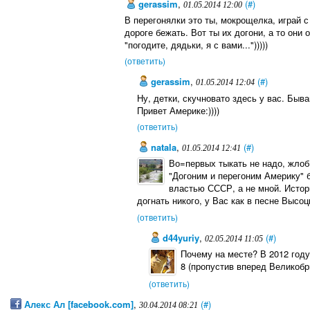
gerassim
,
(#)
01.05.2014 12:00
В перегонялки это ты, мокрощелка, играй 
дороге бежать. Вот ты их догони, а то они 
"погодите, дядьки, я с вами...")))))
(ответить)
gerassim
,
(#)
01.05.2014 12:04
Ну, детки, скучновато здесь у вас. Быва
Привет Америке:))))
(ответить)
natala
,
(#)
01.05.2014 12:41
Во=первых тыкать не надо, жлоб
"Догоним и перегоним Америку"
властью СССР, а не мной. Истор
догнать никого, у Вас как в песне Высоцк
(ответить)
d44yuriy
,
(#)
02.05.2014 11:05
Почему на месте? В 2012 году
8 (пропустив вперед Великоб
(ответить)
Алекс Ал [facebook.com]
,
(#)
30.04.2014 08:21