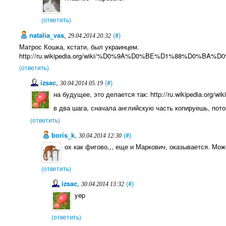
(ответить)
natalia_vas
,
(#)
29.04.2014 20:32
Матрос Кошка, кстати, был украинцем.
http://ru.wikipedia.org/wiki/%D0%9A%D0%BE%D1%88%D
(ответить)
izsac
,
(#)
30.04.2014 05:19
на будущее, это делается так: http://ru.wikipedia.org/w
в два шага, сначала английскую часть копируешь, пото
(ответить)
boris_k
,
(#)
30.04.2014 12:30
ох как фигово,,, еще и Маркович, оказывается. М
(ответить)
izsac
,
(#)
30.04.2014 13:32
yep
(ответить)