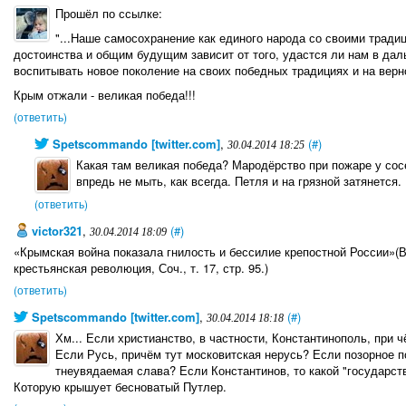
Прошёл по ссылке:
"...Наше самосохранение как единого народа со своими тради
достоинства и общим будущим зависит от того, удастся ли нам в да
воспитывать новое поколение на своих победных традициях и на вер
Крым отжали - великая победа!!!
(ответить)
Spetscommando [twitter.com]
,
(#)
30.04.2014 18:25
Какая там великая победа? Мародёрство при пожаре у сосе
впредь не мыть, как всегда. Петля и на грязной затянется.
(ответить)
victor321
,
(#)
30.04.2014 18:09
«Крымская война показала гнилость и бессилие крепостной России»(В
крестьянская революция, Соч., т. 17, стр. 95.)
(ответить)
Spetscommando [twitter.com]
,
(#)
30.04.2014 18:18
Хм... Если христианство, в частности, Константинополь, при 
Если Русь, причём тут московитская нерусь? Если позорное п
тнеувядаемая слава? Если Константинов, то какой "государст
Которую крышует бесноватый Путлер.