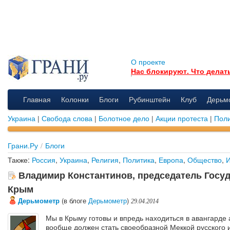
О проекте
Нас блокируют. Что делат
Главная
Колонки
Блоги
Рубинштейн
Клуб
Дерьм
Украина
|
Свобода слова
|
Болотное дело
|
Акции протеста
|
Поли
Грани.Ру
/
Блоги
Также:
Россия
,
Украина
,
Религия
,
Политика
,
Европа
,
Общество
,
И
Владимир Константинов, председатель Госуд
Крым
Дерьмометр
(в блоге
Дерьмометр
)
29.04.2014
Мы в Крыму готовы и впредь находиться в авангарде
вообще должен стать своеобразной Меккой русского 