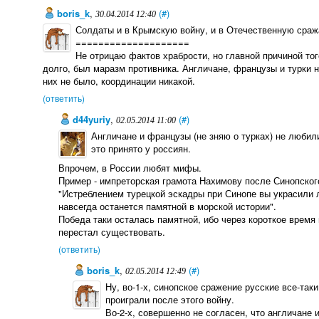
boris_k
,
(#)
30.04.2014 12:40
Солдаты и в Крымскую войну, и в Отечественную сраж
====================
Не отрицаю фактов храбрости, но главной причиной тог
долго, был маразм противника. Англичане, французы и турки н
них не было, координации никакой.
(ответить)
d44yuriy
,
(#)
02.05.2014 11:00
Англичане и французы (не зняю о турках) не любил
это принято у россиян.
Впрочем, в России любят мифы.
Пример - импреторская грамота Нахимову после Синопског
"Истреблением турецкой эскадры при Синопе вы украсили 
навсегда останется памятной в морской истории".
Победа таки осталась памятной, ибо через короткое время
перестал существовать.
(ответить)
boris_k
,
(#)
02.05.2014 12:49
Ну, во-1-х, синопское сражение русские все-так
проиграли после этого войну.
Во-2-х, совершенно не согласен, что англичане 