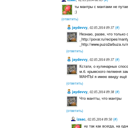
02.05.2014 08:03
ты мантры с мантами не пута
;)
(ответить)
jaydevvy
,
(#)
02.05.2014 09:37
Незнаю, разве, что только сл
_http://povar.ru/recipes/mant
_http://www.puzo2arbuza.ru/
(ответить)
jaydevvy
,
(#)
02.05.2014 09:37
Кстати, о кулинарных спосо
м.б. крымского пелменя зам
МАНТЫ я имею ввиду ещё б
(ответить)
jaydevvy
,
(#)
02.05.2014 09:38
Что мантты, что мантры
(ответить)
izsac
,
(#)
02.05.2014 09:50
ну так как всегда, на одн