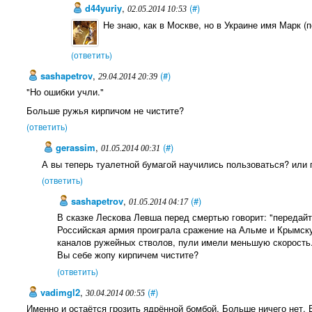
d44yuriy
,
(#)
02.05.2014 10:53
Не знаю, как в Москве, но в Украине имя Марк 
(ответить)
sashapetrov
,
(#)
29.04.2014 20:39
"Но ошибки учли."
Больше ружья кирпичом не чистите?
(ответить)
gerassim
,
(#)
01.05.2014 00:31
А вы теперь туалетной бумагой научились пользоваться? или п
(ответить)
sashapetrov
,
(#)
01.05.2014 04:17
В сказке Лескова Левша перед смертью говорит: "передайт
Российская армия проиграла сражение на Альме и Крымску
каналов ружейных стволов, пули имели меньшую скорость.
Вы себе жопу кирпичем чистите?
(ответить)
vadimgl2
,
(#)
30.04.2014 00:55
Именно и остаётся грозить ядрённой бомбой. Больше ничего нет. 