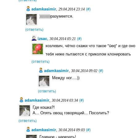
adamkasimir
,
(#)
29.04.2014 23:14
)))))))))разумеется.
(ответить)
izsac
,
(#)
30.04.2014 05:21
козлевич, чётко скажи что такое "üeq" и где оно
тебя ниже пытаются с приколом клонировать
(ответить)
adamkasimir
,
(#)
30.04.2014 09:02
Между ног....))
(ответить)
adаmkasimir
,
(#)
30.04.2014 03:34
Где кошка?!
А... Опять овощ говорящий... Посолить?
(ответить)
adamkasimir
,
(#)
30.04.2014 09:03
Главное - нарезать!