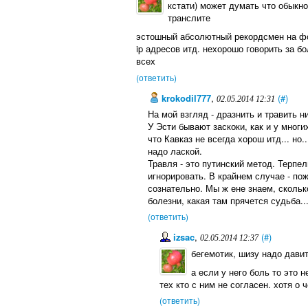
кстати) может думать что обыкн
транслите
эстошный абсолютный рекордсмен на фор
ip адресов итд. нехорошо говорить за бо
всех
(ответить)
krokodil777
,
(#)
02.05.2014 12:31
На мой взгляд - дразнить и травить н
У Эсти бывают заскоки, как и у многих
что Кавказ не всегда хорош итд... но
надо лаской.
Травля - это путинский метод. Терпел
игнорировать. В крайнем случае - по
сознательно. Мы ж ене знаем, сколько
болезни, какая там прячется судьба..
(ответить)
izsac
,
(#)
02.05.2014 12:37
бегемотик, шизу надо давит
а если у него боль то это 
тех кто с ним не согласен. хотя о 
(ответить)