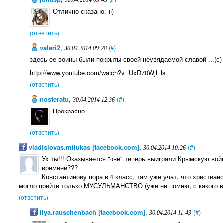
30.04.2014 05:43
Отлично сказано. )))
(ответить)
valeri2
,
(#)
30.04.2014 09:28
здесь ее воины были покрыты своей неувядаемой славой ...(с
http://www.youtube.com/watch?v=UxD70Wjl_ls
(ответить)
nosferatu
,
(#)
30.04.2014 12:36
Прекрасно
(ответить)
vladislovas.milukas [facebook.com]
,
(#)
30.04.2014 10:26
Ух ты!!! Оказывается "оне" теперь выиграли Крымскую вой
времени???
Константинову пора в 4 класс, там уже учат, что христиа
могло прийти только МУСУЛЬМАНСТВО (уже не помню, с какого в
(ответить)
ilya.rauschenbach [facebook.com]
,
(#)
30.04.2014 11:43