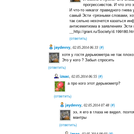
прогрессивстов. И что это 
И что-то никагог праведного гнева
самый Эсти -грязными словами, х
так сильно нехочется казаться ин
антисемитизма в заявлениях Эсти
__http://grani.ru/Society/d.199180
(ответить)
jaydevvy
,
(#)
02.05.2014 06:33
хотя у гостя дерьмометра не так плох
Это у кого ? Забыл спросить
(ответить)
izsac
,
(#)
02.05.2014 06:55
а про кого этот дерьмометр?
(ответить)
jaydevvy
,
(#)
02.05.2014 07:48
ээ, я его в глаза не видел. поэ
мантры
(ответить)
izsac
,
(#)