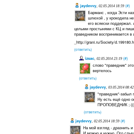
jaydevvy
,
(#)
02.05.2014 18:59
Барманс , когда Эсти на
шлюхой , у крокодила не
его всяески поддержал. 
целыми простынями с КЦ и пише
праведником воспринимается в 
_http://grani.ru/Society/d.19918
(ответить)
izsac
,
(#)
02.05.2014 23:19
слово "праведник" это
вертелось
(ответить)
jaydevvy
,
03.05.2014 08:42
"праведник"-забыл п
Ну есть ещё одно о
ПРОПОВЕДНИК ;-))
(ответить)
jaydevvy
,
(#)
02.05.2014 18:59
На мой взгляд - дразнить и
И можно и нужно. Ого слыш