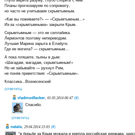
Планы прогнозируем по сопромату,
но часто не учитываем скрымтымным.
«Как вы поживаете?» — «Скрымтымным...»
Из-за «скрымтымныма» закрыли Крым.
Скрымтымным — это не силлабика.
Лермонтов поэтому непереводим.
Лучшая Марина зарыта в Елабуге.
Где ее могила? — скрымтымным...
А пока пляшите, пьяны в дым:
«Шагадам, магадам, скрымтымным!»
Но не забывайте — рухнул Рим,
не поняв приветствия: «Скрымтымным».
Классика...Вознесенский
(ответить)
vladmodfacker
,
(#)
01.05.2014 00:47
Спасибо.
(ответить)
natala
,
(#)
29.04.2014 23:03
"в борьбе за Крым мужала и крепла российская держава, зде