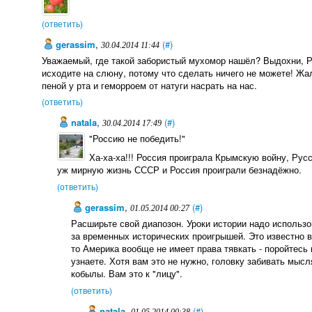
(ответить)
gerassim
,
(#)
30.04.2014 11:44
Уважаемый, где такой забористый мухомор нашёл? Выдохни, Ро
исходите на слюну, потому что сделать ничего не можете! Жал
пеной у рта и геморроем от натуги насрать на нас.
(ответить)
natala
,
(#)
30.04.2014 17:49
"Россию не победить!"
Ха-ха-ха!!! Россия проиграла Крымскую войну, Рус
уж мирную жизнь СССР и Россия проиграли безнадёжно.
(ответить)
gerassim
,
(#)
01.05.2014 00:27
Расширьте свой диапозон. Уроки истории надо использов
за временных исторических проигрышей. Это известно в
то Америка вообще не имеет права тявкать - поройтесь 
узнаете. Хотя вам это не нужно, головку забивать мыс
кобылы. Вам это к "лицу".
(ответить)
natala
,
(#)