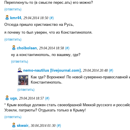
Переплюнуть-то (в смысле перес.ать) его можно?
(ответить)
kmr44
,
(#)
29.04.2014 18:50
Отсюда пришло христианство на Русь,
я почему то был уверен, что из Константинополя.
(ответить)
choibolsan
,
(#)
29.04.2014 18:58
ну а константинополь, по вашему, где?
(ответить)
nemo-nautilus [livejournal.com]
,
(#)
29.04.2014 20:48
Как где? Воронеже! По новой суверенно-православной и
Константинополь.
(ответить)
ugs
,
(#)
29.04.2014 18:57
" Крым вообще должен стать своеобразной Меккой русского и российс
Усекли, патриоты? Отдыхать только в Крыму!
(ответить)
skwair
,
(#)
30.04.2014 01:30