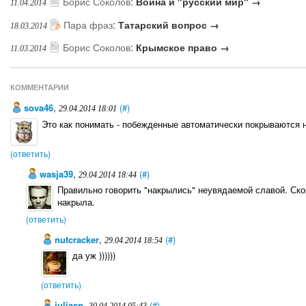
Борис Соколов
:
Война и "русский мир" →
11.04.2014
Пара фраз
:
Татарский вопрос →
18.03.2014
Борис Соколов
:
Крымское право →
11.03.2014
КОММЕНТАРИИ
sova46
,
(#)
29.04.2014 18:01
Это как понимать - побежденные автоматически покрываются 
(ответить)
wasja39
,
(#)
29.04.2014 18:44
Правильно говорить "накрылись" неувядаемой славой. Ско
накрыла.
(ответить)
nutcracker
,
(#)
29.04.2014 18:54
да уж ))))))
(ответить)
juliasp
,
(#)