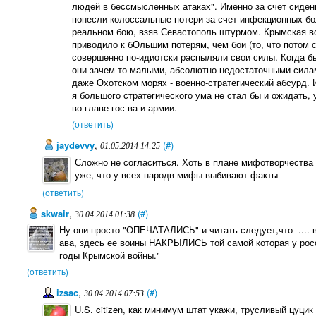
людей в бессмысленных атаках". Именно за счет сиден
понесли колоссальные потери за счет инфекционных бол
реальном бою, взяв Севастополь штурмом. Крымская вой
приводило к бОльшим потерям, чем бои (то, что потом с
совершенно по-идиотски распыляли свои силы. Когда б
они зачем-то малыми, абсолютно недостаточными силам
даже Охотском морях - военно-стратегический абсурд.
я большого стратегического ума не стал бы и ожидать,
во главе гос-ва и армии.
(ответить)
jaydevvy
,
(#)
01.05.2014 14:25
Сложно не согласиться. Хоть в плане мифотворчества 
уже, что у всех народв мифы выбивают факты
(ответить)
skwair
,
(#)
30.04.2014 01:38
Ну они просто "ОПЕЧАТАЛИСЬ" и читать следует,что -.... 
ава, здесь ее воины НАКРЫЛИСЬ той самой которая у рос
годы Крымской войны."
(ответить)
izsac
,
(#)
30.04.2014 07:53
U.S. citizen, как минимум штат укажи, трусливый цуцик