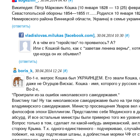
30.04.2014 04:49
Википедия: Пётр Ма́ркович Ко́шка (10 января 1828 — 13 (25) фев
Севастопольской обороны 1854—1855 гг......Родился 10 января 18
Немировского района Винницкой области, Украина) в семье украин
(ответить)
vladislovas.milukas [facebook.com]
,
(#)
30.04.2014 10:30
А в чём его "геройство"-то проявилось? А?
Или с Кошкой было, как с "заветам ленина верны", хотя
где-когда он их объявил?
(ответить)
boris_k
,
(#)
30.04.2014 12:24
Во-1-х. матрос Кошка был УКРАИНЦЕМ. Его звали Кошка, п
даже не Огурцов-Вискас. Кошка - имя, которого у русских 
Во-2-х,
"Проиграли из-за ошибок николаевского самодержавия."
Воистину так! Ну так николаевское самодержавие было на три пор
владимирского самодержавия. Министр просвещения Уваров вел н
философов эпохи Шеллингом. Представляю себе Мединского в ди
абсурд. И все остальные министры были примерно того же уровня
Вопрос только в том, сделает ли какой-нибудь американский, ан
сторону Крыма. Т.к. одного-единственного - подчеркиваю, случайн
побежит, на ходу подтягивая штаны, а доблестные моряки ЧФ от ст
единственное, чему они учились.