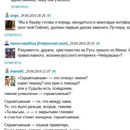
(ответить)
orge
,
(#)
29.04.2014 20:26
"Мы в Крыму готовы и впредь находиться в авангарде антифаш
(или твой Гоблин), должен первым делом замочить Путлера, к
(ответить)
nemo-nautilus [livejournal.com]
,
(#)
29.04.2014 20:51
Разумеется, дружок, христианство на Русь пришло из Мекки. И
православного, исконно-русского интернета «Чебурашка»?
(ответить)
marcell
,
(#)
29.04.2014 21:07
«Скрымтымным» — это пляшут омичи?
скрип темниц? или крик о помощи?
или у Судьбы есть псевдоним,
темная ухмылочка — скрымтымным?
Скрымтымным — то, что между нами.
То, что было раньше, вскрыв, темним.
«Ты-мы-ыы...» — с закрытыми глазами
в счастье стонет женщина: скрымтымным.
Скрымтымным — языков праматерь.
Глупо верить разуму, глупо спорить с ним.