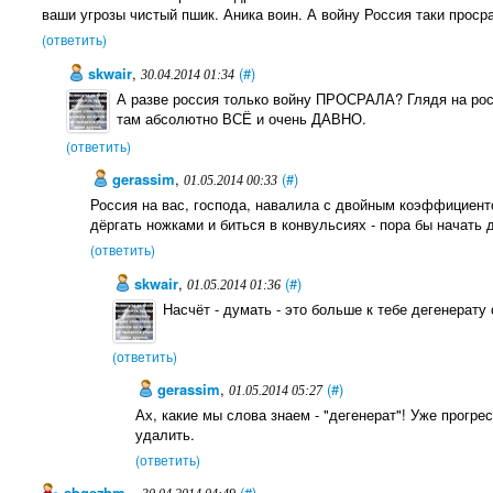
ваши угрозы чистый пшик. Аника воин. А войну Россия таки проср
(ответить)
skwair
,
(#)
30.04.2014 01:34
А разве россия только войну ПРОСРАЛА? Глядя на р
там абсолютно ВСЁ и очень ДАВНО.
(ответить)
gerassim
,
(#)
01.05.2014 00:33
Россия на вас, господа, навалила с двойным коэффициенто
дёргать ножками и биться в конвульсиях - пора бы начать 
(ответить)
skwair
,
(#)
01.05.2014 01:36
Насчёт - думать - это больше к тебе дегенерату
(ответить)
gerassim
,
(#)
01.05.2014 05:27
Ах, какие мы слова знаем - "дегенерат"! Уже прогр
удалить.
(ответить)
sbgezhm_
,
(#)