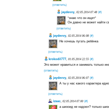
(ответить)
jaydevvy
,
(#)
02.05.2014 07:48
"знаю что он ищет"
Он давно не может найти с
(ответить)
jaydevvy
,
(#)
02.05.2014 06:08
Не хочешь пугать ребёнка
(ответить)
krokodil777
,
(#)
01.05.2014 22:55
Это может нравиться и занимать только ин
(ответить)
jaydevvy
,
(#)
02.05.2014 06:07
А ты у нас какого характера идио
(ответить)
izsac
,
(#)
02.05.2014 07:00
а шизоид не надоел? только шиз