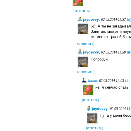
(ответить)
jaydevvy
,
(#
02.05.2014 11:57
;-)). А ты не загадыв
Занятие, может и неум
же мне от Граней быть
(ответить)
jaydevvy
,
(#
02.05.2014 11:58
Попробуй
(ответить)
izsac
,
(#)
02.05.2014 12:03
не, я сейчас спать
(ответить)
jaydevvy
,
02.05.2014 14
Ну, а у меня бессо
(ответить)