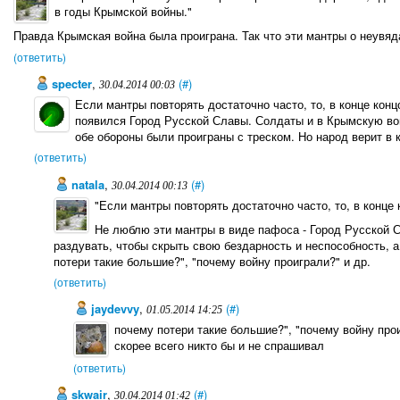
в годы Крымской войны."
Правда Крымская война была проиграна. Так что эти мантры о неувяд
(ответить)
specter
,
(#)
30.04.2014 00:03
Если мантры повторять достаточно часто, то, в конце кон
появился Город Русской Славы. Солдаты и в Крымскую во
обе обороны были проиграны с треском. Но народ верит в
(ответить)
natala
,
(#)
30.04.2014 00:13
"Если мантры повторять достаточно часто, то, в конце
Не люблю эти мантры в виде пафоса - Город Русской 
раздувать, чтобы скрыть свою бездарность и неспособность, 
потери такие большие?", "почему войну проиграли?" и др.
(ответить)
jaydevvy
,
(#)
01.05.2014 14:25
почему потери такие большие?", "почему войну про
скорее всего никто бы и не спрашивал
(ответить)
skwair
,
(#)
30.04.2014 01:42