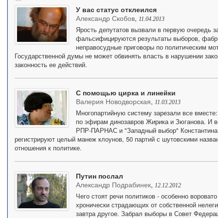
У вас статус отклеился
Александр Скобов
,
11.04.2013
Ярость депутатов вызвали в первую очередь за
фальсифицируются результаты выборов, фабр
неправосудные приговоры по политическим мот
Государственной думы не может обвинять власть в нарушении зако
законность ее действий.
С помощью цирка и линейки
Валерия Новодворская
,
11.03.2013
Многопартийную систему зарезали все вместе:
по эфирам динозавров Жирика и Зюганова. И в
РПР-ПАРНАС и "Западный выбор" Константина 
регистрируют целый манеж клоунов, 50 партий с шутовскими назва
отношения к политике.
Путин послал
Александр Подрабинек
,
12.12.2012
Чего стоят речи политиков - особенно вороват
хронически страдающих от собственной нелегит
завтра другое. Забрал выборы в Совет Федера