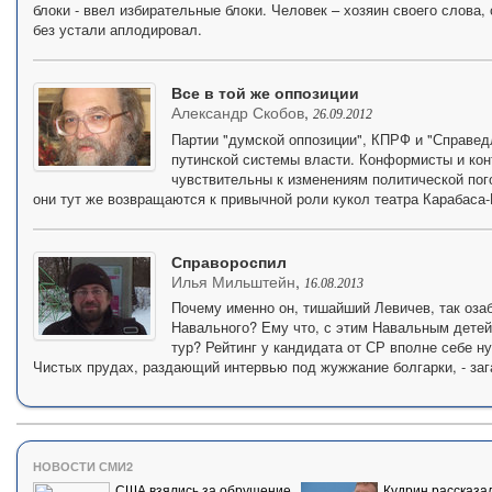
блоки - ввел избирательные блоки. Человек – хозяин своего слова,
без устали аплодировал.
Все в той же оппозиции
Александр Скобов
,
26.09.2012
Партии "думской оппозиции", КПРФ и "Справед
путинской системы власти. Конформисты и конъ
чувствительны к изменениям политической пог
они тут же возвращаются к привычной роли кукол театра Карабаса
Справороспил
Илья Мильштейн
,
16.08.2013
Почему именно он, тишайший Левичев, так оза
Навального? Ему что, с этим Навальным детей 
тур? Рейтинг у кандидата от СР вполне себе н
Чистых прудах, раздающий интервью под жужжание болгарки, - заг
НОВОСТИ СМИ2
США взялись за обрушение
Кудрин рассказал