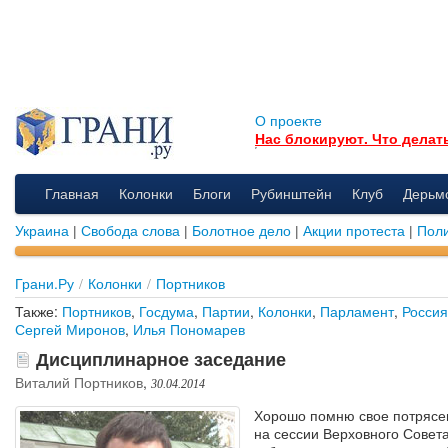
О проекте
Нас блокируют. Что делат
Главная
Колонки
Блоги
Рубинштейн
Клуб
Дерьм
Украина
|
Свобода слова
|
Болотное дело
|
Акции протеста
|
Поли
Грани.Ру
/
Колонки
/
Портников
Также:
Портников
,
Госдума
,
Партии
,
Колонки
,
Парламент
,
Россия
Сергей Миронов
,
Илья Пономарев
Дисциплинарное заседание
Виталий Портников
,
30.04.2014
Хорошо помню свое потрясен
на сессии Верховного Совет