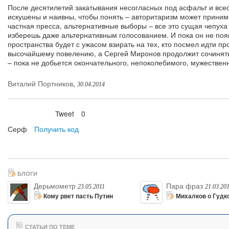
После десятилетий закатывания несогласных под асфальт и вс
искушены и наивны, чтобы понять – авторитаризм может прини
частная пресса, альтернативные выборы – все это сущая чепуха
изберешь даже альтернативным голосованием. И пока он не появ
пространства будет с ужасом взирать на тех, кто посмел идти пр
высочайшему повелению, а Сергей Миронов продолжит сочинят
– пока не добьется окончательного, непоколебимого, мужествен
Виталий Портников
,
30.04.2014
Tweet
0
Нравится
Серф
Получить код
БЛОГИ
Дерьмометр
Пара фраз
23.05.2011
21.03.20
Кому рвет пасть Путин
Михалков о Гудк
СТАТЬИ ПО ТЕМЕ