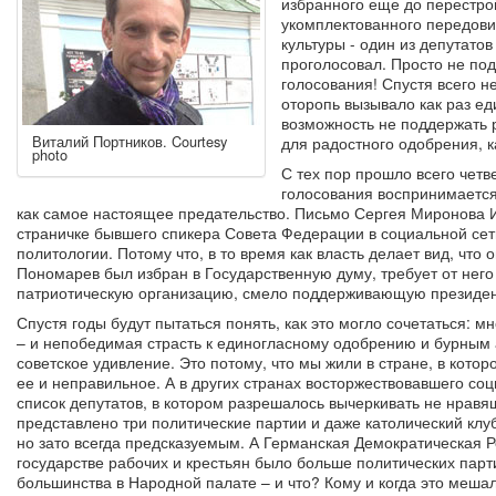
избранного еще до перестро
укомплектованного передови
культуры - один из депутатов
проголосовал. Просто не под
голосования! Спустя всего н
оторопь вызывало как раз ед
возможность не поддержать 
Виталий Портников. Courtesy
для радостного одобрения, 
photo
С тех пор прошло всего четве
голосования воспринимается 
как самое настоящее предательство. Письмо Сергея Миронова
страничке бывшего спикера Совета Федерации в социальной сети
политологии. Потому что, в то время как власть делает вид, что 
Пономарев был избран в Государственную думу, требует от него
патриотическую организацию, смело поддерживающую президент
Спустя годы будут пытаться понять, как это могло сочетаться: 
– и непобедимая страсть к единогласному одобрению и бурным 
советское удивление. Это потому, что мы жили в стране, в котор
ее и неправильное. А в других странах восторжествовавшего со
список депутатов, в котором разрешалось вычеркивать не нрав
представлено три политические партии и даже католический клу
но зато всегда предсказуемым. А Германская Демократическая 
государстве рабочих и крестьян было больше политических парт
большинства в Народной палате – и что? Кому и когда это меша