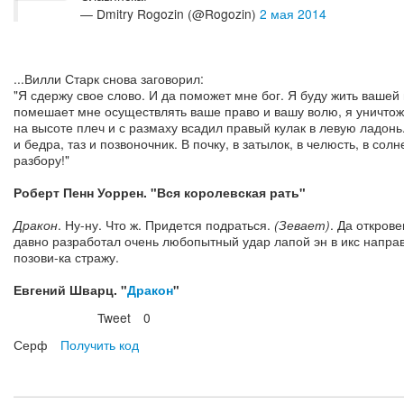
— Dmitry Rogozin (@Rogozin)
2 мая 2014
...Вилли Старк снова заговорил:
"Я сдержу свое слово. И да поможет мне бог. Я буду жить вашей
помешает мне осуществлять ваше право и вашу волю, я уничтожу е
на высоте плеч и с размаху всадил правый кулак в левую ладонь.
и бедра, таз и позвоночник. В почку, в затылок, в челюсть, в со
разбору!"
Роберт Пенн Уоррен. "Вся королевская рать"
Дракон
. Ну-ну. Что ж. Придется подраться.
(Зевает)
. Да открове
давно разработал очень любопытный удар лапой эн в икс направ
позови-ка стражу.
Евгений Шварц. "
Дракон
"
Tweet
0
Нравится
Серф
Получить код