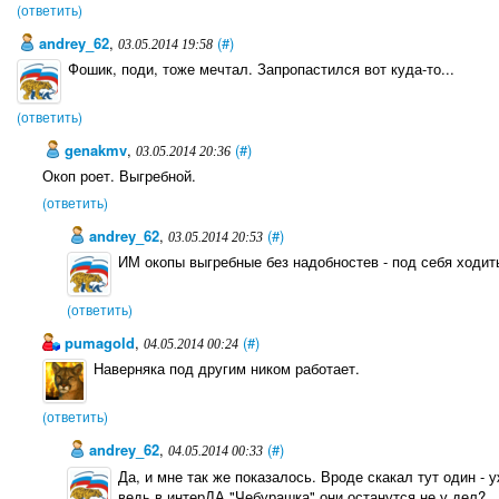
(ответить)
andrey_62
,
(#)
03.05.2014 19:58
Фошик, поди, тоже мечтал. Запропастился вот куда-то...
(ответить)
genakmv
,
(#)
03.05.2014 20:36
Окоп роет. Выгребной.
(ответить)
andrey_62
,
(#)
03.05.2014 20:53
ИМ окопы выгребные без надобностев - под себя ходить 
(ответить)
pumagold
,
(#)
04.05.2014 00:24
Наверняка под другим ником работает.
(ответить)
andrey_62
,
(#)
04.05.2014 00:33
Да, и мне так же показалось. Вроде скакал тут один - 
ведь в интерДА "Чебурашка" они останутся не у дел?