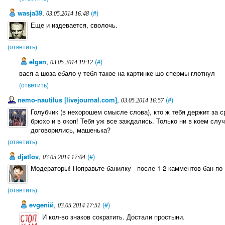
wasja39
,
(#)
03.05.2014 16:48
Еще и издевается, сволочь.
(ответить)
elgan
,
(#)
03.05.2014 19:12
вася а шоза ебало у тебя такое на картинке шо спермы глотнул
(ответить)
nemo-nautilus [livejournal.com]
,
(#)
03.05.2014 16:57
Голубчик (в нехорошем смысле слова), кто ж тебя держит за 
брюхо и в окоп! Тебя уж все заждались. Только ни в коем сл
договорились, машенька?
(ответить)
djatlov
,
(#)
03.05.2014 17:04
Модераторы! Поправьте банилку - после 1-2 камментов бан по 
(ответить)
evgeniй
,
(#)
03.05.2014 17:51
И кол-во знаков сократить. Достали простыни.