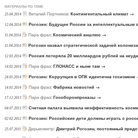
МАТЕРИАЛЫ ПО ТЕМЕ
Виталий Портников
:
Контингентальный климат →
25.04.2014
Рогозин: Будущее России за интеллектуальным
12.04.2014
Пара фраз
:
Космический аншлюс →
11.04.2014
Рогозин назвал стратегической задачей колони
11.04.2014
Россия потеряла 20 миллиардов рублей на неуда
12.03.2014
Пара фраз
:
ГЛОНАСС и ныне там →
14.02.2014
Рогозин: Коррупция в ОПК идентична госизмене
24.01.2014
Пара фраз
:
Фабрика новостей →
14.01.2014
Пара фраз
:
Гособоронпроказы →
17.12.2013
Счетная палата выявила неэффективность косм
04.07.2013
Рогозин: Российские дети должны играть с рос
02.02.2012
Дерьмометр
:
Дмитрий Рогозин, постоянный пред
25.07.2011