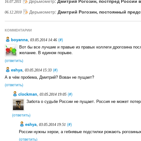
Дерьмометр
:
Дмитрий Рогозин, постпред России 
16.07.2011
Дерьмометр
:
Дмитрий Рогозин, постоянный пред
06.12.2010
КОММЕНТАРИИ
boyanna
,
(#)
03.05.2014 14:46
Вот бы все лучшие и правые из правых коллеги дрогозина пос
желание. В едином порыве.
(ответить)
eshya
,
(#)
03.05.2014 15:33
А в чём пробема, Дмитрий? Вован не пущает?
(ответить)
clockman
,
(#)
03.05.2014 19:05
Забота о судьбе России не пущает. Россия не может потер
(ответить)
eshya
,
(#)
03.05.2014 19:51
России нужны херои, а гебнявые подстилки рожають рогозиных
(ответить)