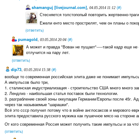
shamanguj [livejournal.com]
,
(#)
04.05.2014 11:12
Стесняется толстопопый повторить жертвенно-траги
Ежели енто место прострелят, чем он планы о поко
(ответить)
pumagold
,
(#)
03.05.2014 20:04
А может и правда "Вован не пущает"-----такой кадр еще не
отлучится на пару лет.
(ответить)
dip73
,
(#)
03.05.2014 15:38
вообще то современная российская элита даже не понимает импульсы
А импульсов было три,
1. сталинская индустриализация - строительство США много много зав
2. Лендлиз - наибольшая статья поставок были технологии.
3. разграбление своей зоны оккупации Германии/Европы после 45г. А
через так называемые "шарашки".
Всё это ссср получил потому что в войне англосаксов и мирового евр
элита предоставила русского мужика как пушечное мясо на стороне а
От кого современная Россия может получить такие импульсы и за что
(ответить)