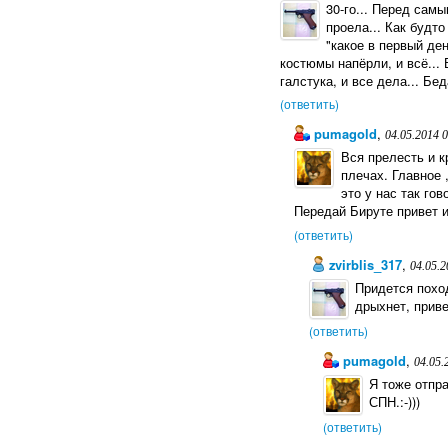
30-го... Перед самы
проела... Как будт
"какое в первый ден
костюмы напёрли, и всё...
галстука, и все дела... Бе
(ответить)
pumagold
,
04.05.2014 
Вся прелесть и к
плечах. Главное 
это у нас так го
Передай Бируте привет и
(ответить)
zvirblis_317
,
04.05.2
Придется поход
дрыхнет, приве
(ответить)
pumagold
,
04.05.
Я тоже отпр
СПН.:-)))
(ответить)