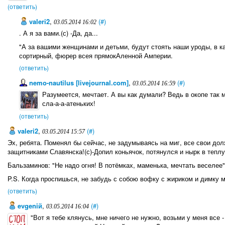
(ответить)
valeri2
,
(#)
03.05.2014 16:02
. А я за вами.(с) -Да, да...
"А за вашими женщинами и детьми, будут стоять наши уроды, в к
сортирный, фюрер всея прямокАленной Амперии.
(ответить)
nemo-nautilus [livejournal.com]
,
(#)
03.05.2014 16:59
Разумеется, мечтает. А вы как думали? Ведь в окопе так м
сла-а-а-атеньких!
(ответить)
valeri2
,
(#)
03.05.2014 15:57
Эх, ребята. Поменял бы сейчас, не задумываясь на миг, все свои дол
защитниками Славянска!(с)-Допил коньячок, потянулся и нырк в теплую
Бальзаминов: "Не надо огня! В потёмках, маменька, мечтать веселее"
P.S. Когда проспишься, не забудь с собою вофку с жириком и димку 
(ответить)
evgeniй
,
(#)
03.05.2014 16:04
"Вот я тебе клянусь, мне ничего не нужно, возьми у меня все