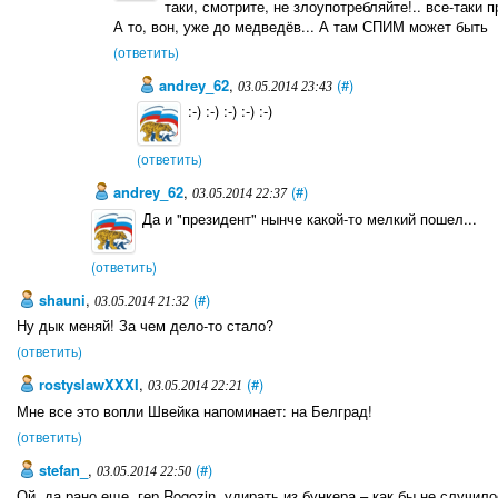
таки, смотрите, не злоупотребляйте!.. все-таки 
А то, вон, уже до медведёв... А там СПИМ может быть
(ответить)
andrey_62
,
(#)
03.05.2014 23:43
:-) :-) :-) :-) :-)
(ответить)
andrey_62
,
(#)
03.05.2014 22:37
Да и "президент" нынче какой-то мелкий пошел...
(ответить)
shauni
,
(#)
03.05.2014 21:32
Ну дык меняй! За чем дело-то стало?
(ответить)
rostyslawXXXI
,
(#)
03.05.2014 22:21
Мне все это вопли Швейка напоминает: на Белград!
(ответить)
stefan_
,
(#)
03.05.2014 22:50
Ой, да рано еще, гер Rogozin, удирать из бункера – как бы не случило