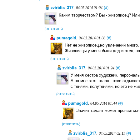
zvirblis_317
,
(#)
04.05.2014 01:04
Каким творчеством? Вы - живописец? Или 
(ответить)
pumagold
,
(#)
04.05.2014 01:08
Нет не живописец,но увлечений много.
Живописцы у меня были дед и отец ,на
(ответить)
zvirblis_317
,
(#)
04.05.2014 01:24
У меня сестра художник, персональ
А на мне этот талант тоже отдыхает
с тенями, полутенями, но это не живо
(ответить)
pumagold
,
(#)
04.05.2014 01:44
Значит талант может проявиться у
(ответить)
zvirblis_317
,
(#)
04.05.2014 02:11