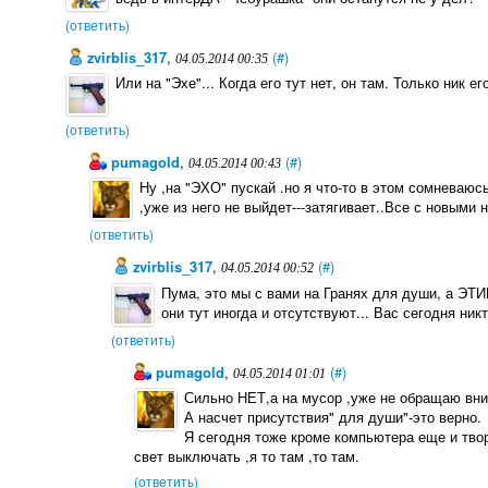
(ответить)
zvirblis_317
,
(#)
04.05.2014 00:35
Или на "Эхе"... Когда его тут нет, он там. Только ник ег
(ответить)
pumagold
,
(#)
04.05.2014 00:43
Ну ,на "ЭХО" пускай .но я что-то в этом сомневаюсь
,уже из него не выйдет---затягивает..Все с новыми 
(ответить)
zvirblis_317
,
(#)
04.05.2014 00:52
Пума, это мы с вами на Гранях для души, а ЭТ
они тут иногда и отсутствуют... Вас сегодня ник
(ответить)
pumagold
,
(#)
04.05.2014 01:01
Сильно НЕТ,а на мусор ,уже не обращаю вним
А насчет присутствия" для души"-это верно.
Я сегодня тоже кроме компьютера еще и тво
свет выключать ,я то там ,то там.
(ответить)