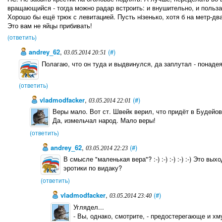
вращающийся - тогда можно радар встроить: и внушительно, и польза
Хорошо бы ещё трюк с левитацией. Пусть нiзенько, хотя б на метр-два
Это вам не яйцы прибивать!
(ответить)
andrey_62
,
(#)
03.05.2014 20:51
Полагаю, что он туда и выдвинулся, да заплутал - понад
(ответить)
vladmodfacker
,
(#)
03.05.2014 22:01
Веры мало. Вот ст. Швейк верил, что придёт в Будейов
Да, измельчал народ. Мало веры!
(ответить)
andrey_62
,
(#)
03.05.2014 22:23
В смысле "маленькая вера"? :-) :-) :-) :-) :-) Это в
эротики по видаку?
(ответить)
vladmodfacker
,
(#)
03.05.2014 23:40
Углядел...
- Вы, однако, смотрите, - предостерегающе и хм