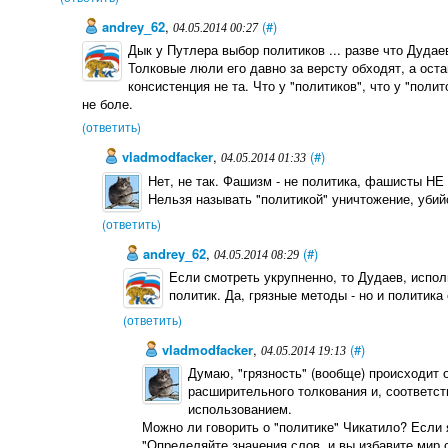
andrey_62
,
(#)
04.05.2014 00:27
Дык у Путлера выбор политиков ... разве что Дудае
Толковые люли его давно за версту обходят, а ост
консистенция не та. Что у "политиков", что у "поли
не боле.
(ответить)
vladmodfacker
,
(#)
04.05.2014 01:33
Нет, не так. Фашизм - не политика, фашисты Н
Нельзя называть "политикой" уничтожение, убий
(ответить)
andrey_62
,
(#)
04.05.2014 08:29
Если смотреть укрупненно, то Дудаев, испол
политик. Да, грязные методы - но и политика 
(ответить)
vladmodfacker
,
(#)
04.05.2014 19:13
Думаю, "грязность" (вообще) происходит 
расширительного толкования и, соответс
использованием.
Можно ли говорить о "политике" Чикатило? Если я
"Определяйте значения слов, и вы избавите мир 