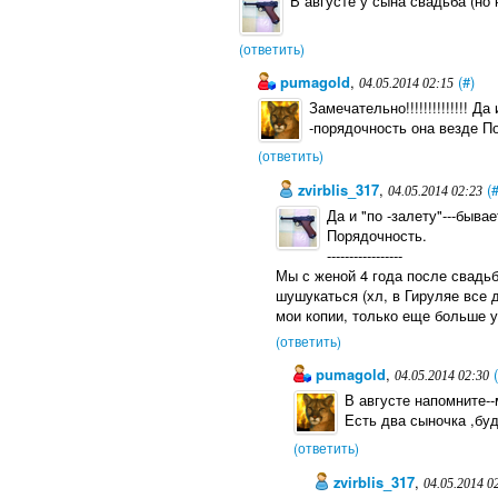
В августе у сына свадьба (но н
(ответить)
pumagold
,
(#)
04.05.2014 02:15
Замечательно!!!!!!!!!!!!!! Д
-порядочность она везде П
(ответить)
zvirblis_317
,
(
04.05.2014 02:23
Да и "по -залету"---быв
Порядочность.
-----------------
Мы с женой 4 года после свадьб
шушукаться (хл, в Гируляе все д
мои копии, только еще больше ув
(ответить)
pumagold
,
04.05.2014 02:30
В августе напомните--
Есть два сыночка ,буд
(ответить)
zvirblis_317
,
04.05.2014 0