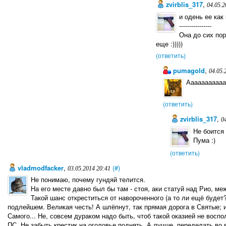
zvirblis_317
,
04.05.2
и одень ее как
----------------
Она до сих пор
еще :)))))
(ответить)
pumagold
,
04.05.
Аааааааааааа
(ответить)
zvirblis_317
,
0
Не боится 
Пума :)
(ответить)
vladmodfacker
,
(#)
03.05.2014 20:41
Не понимаю, почему гундяй телится.
На его месте давно был бы там - стоя, аки статуй над Рио, 
Такой шанс откреститься от навороченного (а то ли ещё будет?
подлейшем. Великая честь! А шлёпнут, так прямая дорога в Святые; и 
Самого... Не, совсем дураком надо быть, чтоб такой оказией не воспо
ПС. Не забыть крестик на оголовье поднять. А лучше, переделать во