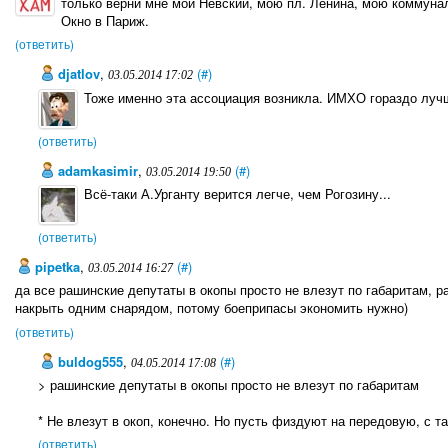
только верни мне мой Невский, мою пл. Ленина, мою коммуналк
Окно в Париж.
(ответить)
djatlov
,
(#)
03.05.2014 17:02
Тоже именно эта ассоциация возникла. ИМХО гораздо лучш
(ответить)
adamkasimir
,
(#)
03.05.2014 19:50
Всё-таки А.Урганту верится легче, чем Рогозину...
(ответить)
pipetka
,
(#)
03.05.2014 16:27
да все рашинские депутаты в окопы просто не влезут по габаритам, ра
накрыть одним снарядом, потому боеприпасы экономить нужно)
(ответить)
buldog555
,
(#)
04.05.2014 17:08
> рашинские депутаты в окопы просто не влезут по габаритам
* Не влезут в окоп, конечно. Но пусть физдуют на передовую, с т
(ответить)