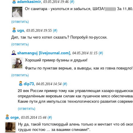
adamkasimir
,
(#)
03.05.2014 19:46
От санитара - уколоться и забыться, ШИЗА!))))))))) За 11,80.
(ответить)
ugs
,
(#)
03.05.2014 19:55
Дип, так ты чего хотел сказать? Попробуй по-русски.
(ответить)
shamanguj [livejournal.com]
,
(#)
04.05.2014 11:15
Хороший пример бузины и дядьки!
Факты по пунктам верные, а выводы, как из говна повидло!
(ответить)
dip73
,
(#)
04.05.2014 14:54
20 век России пример тому как управляющая хазаро-ордыеска
определённым мировым силам как пушечное мясо обеспечивала
Какие пути для импульсов технологического развития соврем
(ответить)
orge
,
(#)
03.05.2014 15:44
Ну да, такой толстомордый алень только и мечтает что об окоп
грудью постою ... за вашими спинами!".