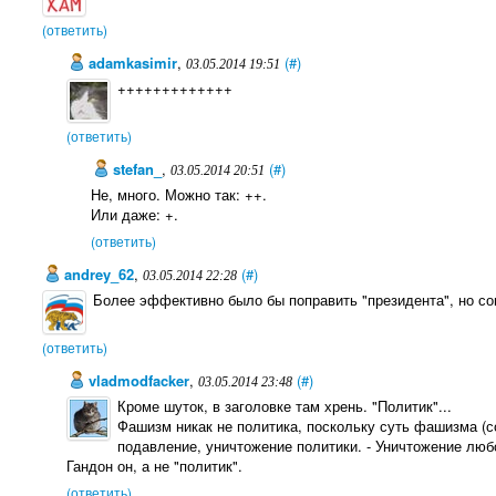
(ответить)
adamkasimir
,
(#)
03.05.2014 19:51
+++++++++++++
(ответить)
stefan_
,
(#)
03.05.2014 20:51
Не, много. Можно так: ++.
Или даже: +.
(ответить)
andrey_62
,
(#)
03.05.2014 22:28
Более эффективно было бы поправить "президента", но сом
(ответить)
vladmodfacker
,
(#)
03.05.2014 23:48
Кроме шуток, в заголовке там хрень. "Политик"...
Фашизм никак не политика, поскольку суть фашизма (с
подавление, уничтожение политики. - Уничтожение люб
Гандон он, а не "политик".
(ответить)