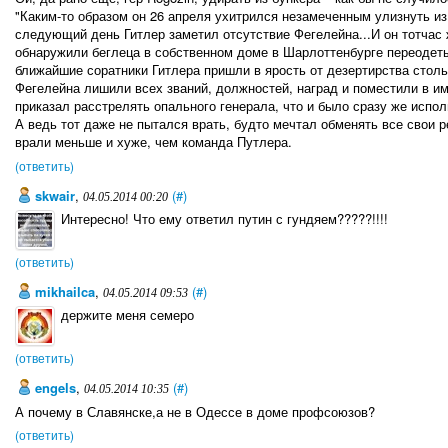
"Каким-то образом он 26 апреля ухитрился незамеченным улизнуть из
следующий день Гитлер заметил отсутствие Фегелейна...И он тотчас 
обнаружили беглеца в собственном доме в Шарлоттенбурге переодет
ближайшие соратники Гитлера пришли в ярость от дезертирства стол
Фегелейна лишили всех званий, должностей, наград и поместили в и
приказал расстрелять опального генерала, что и было сразу же испо
А ведь тот даже не пытался врать, будто мечтал обменять все свои р
врали меньше и хуже, чем команда Путлера.
(ответить)
skwair
,
(#)
04.05.2014 00:20
Интересно! Что ему ответил путин с гундяем?????!!!!
(ответить)
mikhailca
,
(#)
04.05.2014 09:53
держите меня семеро
(ответить)
engels
,
(#)
04.05.2014 10:35
А почему в Славянске,а не в Одессе в доме профсоюзов?
(ответить)