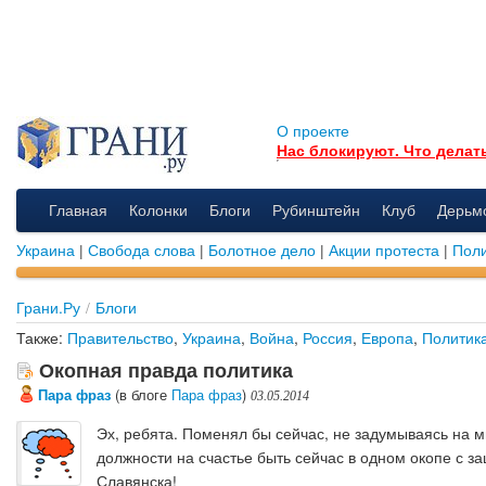
О проекте
Нас блокируют. Что делат
Главная
Колонки
Блоги
Рубинштейн
Клуб
Дерьм
Украина
|
Свобода слова
|
Болотное дело
|
Акции протеста
|
Поли
Грани.Ру
/
Блоги
Также:
Правительство
,
Украина
,
Война
,
Россия
,
Европа
,
Политик
Окопная правда политика
Пара фраз
(в блоге
Пара фраз
)
03.05.2014
Эх, ребята. Поменял бы сейчас, не задумываясь на ми
должности на счастье быть сейчас в одном окопе с з
Славянска!