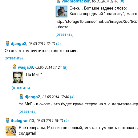
vladmodfacker
,
(#)
05.05.2014 02:48
Э-э-э... Вот моё заднее слово:
Как ни определяй "политику", марат
http://storage1b.censor.net.ua/images/2/c/5
- баста.
(ответить)
django2
,
(#)
03.05.2014 17:13
Он хочет там очутиться только на миг.
(ответить)
wasja39
,
(#)
03.05.2014 17:24
На МиГ?
(ответить)
django2
,
(#)
03.05.2014 17:44
На МиГ - в окопе - это будет круче стерха на х.ю дельтапланер
(ответить)
ihategrani13
,
(#)
03.05.2014 18:13
Все генералы, Рогозин не первый, мечтают умереть в окопах з
солдаты!