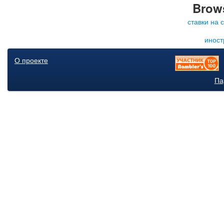
Brows
ставки на 
иност
О проекте
Па