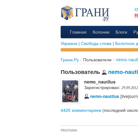
О
Н
Главная
Колонки
Блоги
Р
Украина
|
Свобода слова
|
Болотное 
Грани.Ру
/
Пользователи
/
nemo-nautil
Пользователь
nemo-nautil
nemo_nautilus
Зарегистрирован:
29.09.2012
nemo-nautilus
[livejour
4420 комментариев
(последний около
РЕКЛАМА