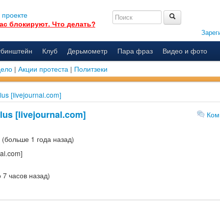
 проекте
ас блокируют. Что делать?
Зарег
убинштейн
Клуб
Дерьмометр
Пара фраз
Видео и фото
дело
|
Акции протеста
|
Политзеки
us [livejournal.com]
us [livejournal.com]
Ком
(больше 1 года назад)
nal.com]
 7 часов назад)