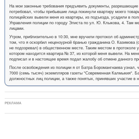
На мои законные требования предъявить документы, разрешающие из
потребовал, чтобы прибывшие лица покинули квартиру моего товари
полицейских вывели меня из квартиры, из подъезда, усадили в пол
Управления полиции по городу Элиста по ул. Ю. Клыкова, 4. Там 
лицами.
Утром, приблизительно в 10:30, мне вручили протокол об админист
том, что я оскорбил нецензурной бранью гражданина О. Казимова (
не подозревал) в общественном месте. Таким местом в протоколе 
котором находится квартира № 37, из которой меня вывели. На мен
подписал и в настоящее время подал жалобу об отмене данного пр
После освобождения из полиции я от Батра Боромангнаева узнал, ч
7000 (семь тысяч) экземпляров газеты "Современная Калмыкия". Б
должностных лиц полиции, а также понятых, принявших участие в 
РЕКЛАМА