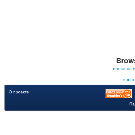
Brows
ставки на 
иност
О проекте
Па