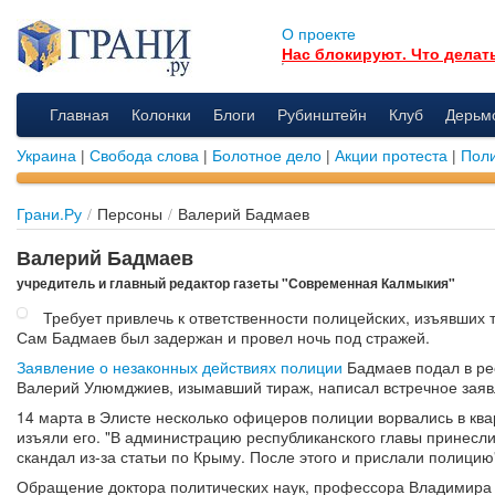
О проекте
Нас блокируют. Что делат
Главная
Колонки
Блоги
Рубинштейн
Клуб
Дерьм
Украина
|
Свобода слова
|
Болотное дело
|
Акции протеста
|
Поли
Грани.Ру
/
Персоны
/
Валерий Бадмаев
Валерий Бадмаев
учредитель и главный редактор газеты "Современная Калмыкия"
Требует привлечь к ответственности полицейских, изъявших 
Сам Бадмаев был задержан и провел ночь под стражей.
Заявление о незаконных действиях полиции
Бадмаев подал в ре
Валерий Улюмджиев, изымавший тираж, написал встречное заяв
14 марта в Элисте несколько офицеров полиции ворвались в ква
изъяли его. "В администрацию республиканского главы принесл
скандал из-за статьи по Крыму. После этого и прислали полицию"
Обращение доктора политических наук, профессора Владимира 