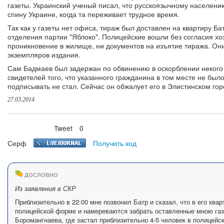
газеты. Украинский ученый писал, что русскоязычному населению
спину Украине, когда та переживает трудное время.
Так как у газеты нет офиса, тираж был доставлен на квартиру 
отделения партии "Яблоко". Полицейские вошли без согласия хо
проникновение в жилище, ни документов на изъятие тиража. Они
экземпляров издания.
Сам Бадмаев был задержан по обвинению в оскорблении некого 
свидетелей того, что указанного гражданина в том месте не бы
подписывать не стал. Сейчас он обжалует его в Элистинском гор
27.03.2014
Tweet
0
Нравится
Серф
Получить код
ДОСЛОВНО
Из заявления в СКР
Приблизительно в 22:00 мне позвонил Батр и сказал, что в его ква
полицейской форме и намереваются забрать оставленные мною газе
Боромангнаева, где застал приблизительно 4-5 человек в полицейс