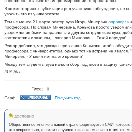
собственно, отличается информирование от пропаганды".
В комментариях к публикации ряд участников обсуждения, не со
уволить его из университета.
Тем не менее 21 марта ректор вуза Игорь Минервин
опроверг
ин
профессора. По словам Минервина, Конькова просто уведомили 
уведомления были направлены и другим сотрудникам вуза, доба
соответствии с законом, - заверил Минервин. - Такой порядок".
Ректор добавил, что дважды приглашал Конькова, чтобы обсуди
профессора с университетом, однако тот на встречи не явился. "
Минервин. - У меня нет на это времени".
Между тем студенты вуза начали сбор подписей в защиту Конько
25.03.2014
Tweet
0
Нравится
Серф
Получить код
ДОСЛОВНО
Общественное мнение в нашей стране формируется СМИ, которые р
что неправильно, а потом получают такое же мнение в ответ как мн