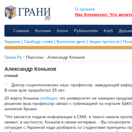
О проекте
Нас блокируют. Что делат
Главная
Колонки
Блоги
Рубинштейн
Клуб
Дерьм
Украина
|
Свобода слова
|
Болотное дело
|
Акции протеста
|
Поли
Грани.Ру
/
Персоны
/
Александр Коньков
Александр Коньков
ученый
Доктор социологических наук, профессор, заведующий кафед
В этом вузе проработал 25 лет.
20 марта Коньков
сообщил
, что университет не намерен продлев
решение вуза профессор связал с публикацией на портале Sakhal
аннексии Крыма.
"Что касается подачи информации в СМИ, я такого накала пропа
заявил, в частности, Коньков в своем интервью. - Вы посмотрит
ситуации с Украиной надо разбирать со студентами принципы пр