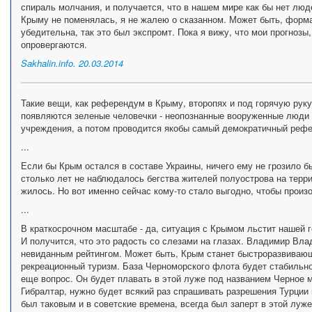
спираль молчания, и получается, что в нашем мире как бы нет люд
Крыму не поменялась, я не жалею о сказанном. Может быть, форм
убедительна, так это был экспромт. Пока я вижу, что мои прогнозы
опровергаются.
Sakhalin.info. 20.03.2014
Такие вещи, как референдум в Крыму, второпях и под горячую руку
появляются зеленые человечки - неопознанные вооруженные люди 
учреждения, а потом проводится якобы самый демократичный реф
...
Если бы Крым остался в составе Украины, ничего ему не грозило бы
столько лет не наблюдалось бегства жителей полуострова на терри
жилось. Но вот именно сейчас кому-то стало выгодно, чтобы прои
...
В краткосрочном масштабе - да, ситуация с Крымом льстит нашей го
И получится, что это радость со слезами на глазах. Владимир Вл
невиданным рейтингом. Может быть, Крым станет быстроразвиваю
рекреационный туризм. База Черноморского флота будет стабильно
еще вопрос. Он будет плавать в этой луже под названием Черное м
Гибралтар, нужно будет всякий раз спрашивать разрешения Турции
был таковым и в советские времена, всегда был заперт в этой луже