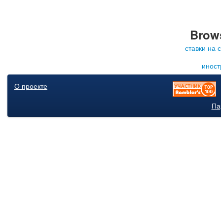
Brows
ставки на 
иност
О проекте
Па