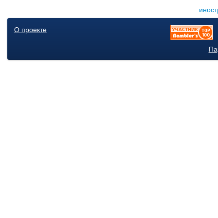
иност
О проекте
Па