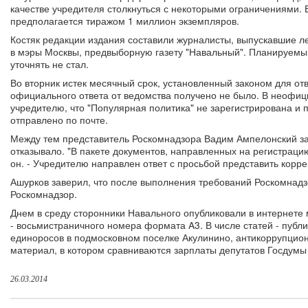
качестве учредителя столкнуться с некоторыми ограничениями. 
предполагается тиражом 1 миллион экземпляров.
Костяк редакции издания составили журналисты, выпускавшие л
в мэры Москвы, предвыборную газету "Навальный". Планируемы
уточнять не стал.
Во вторник истек месячный срок, установленный законом для отв
официального ответа от ведомства получено не было. В неофи
учредителю, что "Популярная политика" не зарегистрирована и 
отправлено по почте.
Между тем представитель Роскомнадзора Вадим Ампелонский зая
отказывало. "В пакете документов, направленных на регистраци
он. - Учредителю направлен ответ с просьбой представить кор
Ашурков заверил, что после выполнения требований Роскомнадзо
Роскомнадзор.
Днем в среду сторонники Навального опубликовали в интернете 
- восьмистраничного номера формата A3. В числе статей - пуб
единоросов в подмосковном поселке Акулинино, антикоррупцион
материал, в котором сравниваются зарплаты депутатов Госдумы 
26.03.2014