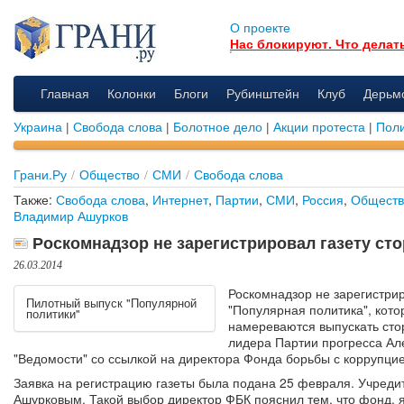
О проекте
Нас блокируют. Что делат
Главная
Колонки
Блоги
Рубинштейн
Клуб
Дерьм
Украина
|
Свобода слова
|
Болотное дело
|
Акции протеста
|
Поли
Грани.Ру
/
Общество
/
СМИ
/
Свобода слова
Также:
Свобода слова
,
Интернет
,
Партии
,
СМИ
,
Россия
,
Обществ
Владимир Ашурков
Роскомнадзор не зарегистрировал газету ст
26.03.2014
Роскомнадзор не зарегистрир
Пилотный выпуск "Популярной
"Популярная политика", кот
политики"
намереваются выпускать сто
лидера Партии прогресса Ал
"Ведомости" со ссылкой на директора Фонда борьбы с коррупци
Заявка на регистрацию газеты была подана 25 февраля. Учред
Ашурковым. Такой выбор директор ФБК пояснил тем, что фонд, 