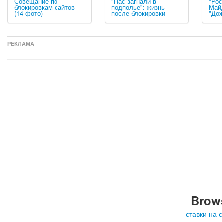
Совещание по
"Нас загнали в
"Рос
блокировкам сайтов
подполье": жизнь
Май
(14 фото)
после блокировки
"До
РЕКЛАМА
Brows
ставки на 