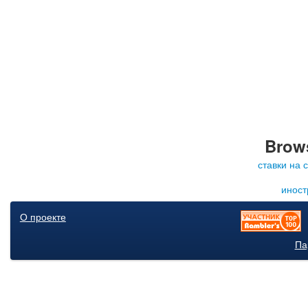
Brows
ставки на 
иност
О проекте
Па