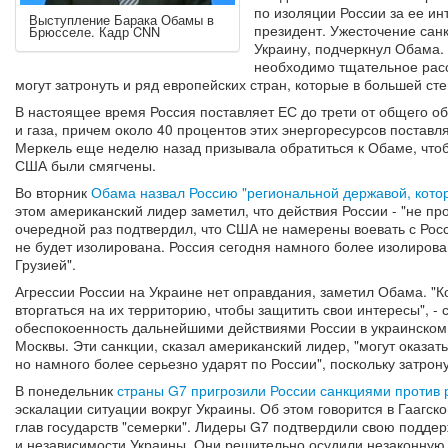
по изоляции России за ее и
Выступление Барака Обамы в
президент. Ужесточение санк
Брюсселе. Кадр CNN
Украину, подчеркнул Обама.
необходимо тщательное расс
могут затронуть и ряд европейских стран, которые в большей сте
В настоящее время Россия поставляет ЕС до трети от общего 
и газа, причем около 40 процентов этих энергоресурсов поставл
Меркель еще неделю назад призывала обратиться к Обаме, чтоб
США были смягчены.
Во вторник
Обама назвал Россию "региональной державой, кото
этом американский лидер заметил, что действия России - "не пр
очередной раз подтвердил, что США не намерены воевать с Россие
не будет изолирована. Россия сегодня намного более изолирован
Грузией".
Агрессии России на Украине нет оправдания, заметил Обама. "К
вторгаться на их территорию, чтобы защитить свои интересы", -
обеспокоенность дальнейшими действиями России в украинском 
Москвы. Эти санкции, сказал американский лидер, "могут оказат
но намного более серьезно ударят по России", поскольку затрон
В понедельник
страны G7 пригрозили России санкциями против 
эскалации ситуации вокруг Украины. Об этом говорится в Гаагск
глав государств "семерки". Лидеры G7 подтвердили свою поддер
и независимости Украины. Они решительно осудили незаконную