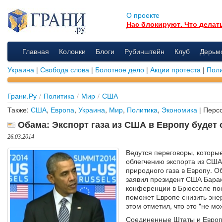
О проекте
Нас блокируют. Что делат
Главная
Колонки
Блоги
Рубинштейн
Клуб
Дерьм
Украина
|
Свобода слова
|
Болотное дело
|
Акции протеста
|
Поли
Грани.Ру
/
Политика
/
Мир
/
США
Также:
США
,
Европа
,
Украина
,
Мир
,
Политика
,
Экономика
| Перс
Обама: Экспорт газа из США в Европу будет 
26.03.2014
Ведутся переговоры, которые
облегчению экспорта из США
природного газа в Европу. О
заявил президент США Барак
конференции в Брюсселе по
поможет Европе снизить эне
этом отметил, что это "не мо
Соединенные Штаты и Европа