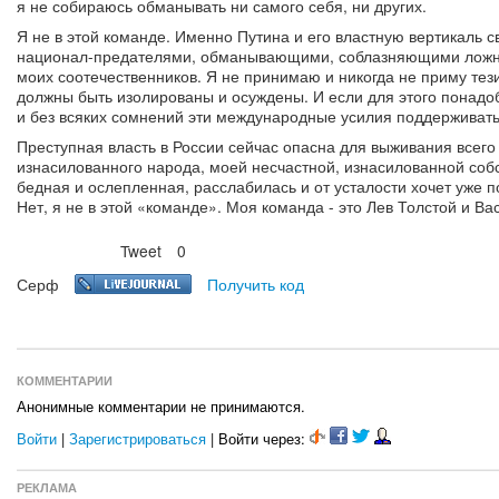
я не собираюсь обманывать ни самого себя, ни других.
Я не в этой команде. Именно Путина и его властную вертикаль 
национал-предателями, обманывающими, соблазняющими ложн
моих соотечественников. Я не принимаю и никогда не приму тези
должны быть изолированы и осуждены. И если для этого понадо
и без всяких сомнений эти международные усилия поддерживать
Преступная власть в России сейчас опасна для выживания всего
изнасилованного народа, моей несчастной, изнасилованной собс
бедная и ослепленная, расслабилась и от усталости хочет уже 
Нет, я не в этой «команде». Моя команда - это Лев Толстой и В
Tweet
0
Нравится
Серф
Получить код
КОММЕНТАРИИ
Анонимные комментарии не принимаются.
Войти
|
Зарегистрироваться
| Войти через:
РЕКЛАМА