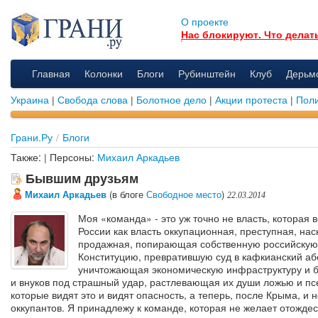
О проекте
Нас блокируют. Что делат
Главная
Колонки
Блоги
Рубинштейн
Клуб
Дерьм
Украина
|
Свобода слова
|
Болотное дело
|
Акции протеста
|
Поли
Грани.Ру
/
Блоги
Также: | Персоны:
Михаил Аркадьев
Бывшим друзьям
Михаил Аркадьев
(в блоге
Свободное место
)
22.03.2014
Моя «команда» - это уж точно не власть, которая в
России как власть оккупационная, преступная, нас
продажная, попирающая собственную российскую
Конституцию, превратившую суд в кафкианский абс
уничтожающая экономическую инфраструктуру и 
и внуков под страшный удар, растлевающая их души ложью и пс
которые видят это и видят опасность, а теперь, после Крыма, и
оккупантов. Я принадлежу к команде, которая не желает отождес