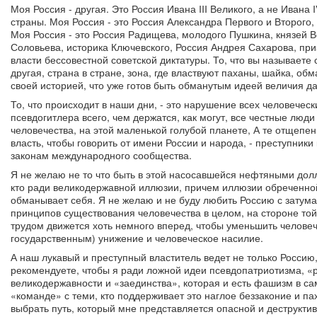
Моя Россия - другая. Это Россия Ивана III Великого, а не Ивана
страны. Моя Россия - это Россия Александра Первого и Второго,
Моя Россия - это Россия Радищева, молодого Пушкина, князей 
Соловьева, историка Ключевского, Россия Андрея Сахарова, пр
власти бессовестной советской диктатуры. То, что вы называете с
другая, страна в стране, зона, где властвуют паханы, шайка, о
своей историей, что уже готов быть обманутым идеей величия да
То, что происходит в наши дни, - это нарушение всех человечес
псевдогитлера всего, чем держатся, как могут, все честные люд
человечества, на этой маленькой голубой планете, А те отщепе
власть, чтобы говорить от имени России и народа, - преступники
законам международного сообщества.
Я не желаю не то что быть в этой насосавшейся нефтяными дол
кто ради великодержавной иллюзии, причем иллюзии обреченно
обманывает себя. Я не желаю и не буду любить Россию с затума
принципов существования человечества в целом, на стороне той
трудом движется хоть немного вперед, чтобы уменьшить человеч
государственным) унижение и человеческое насилие.
А наш лукавый и преступный властитель ведет не только Россию,
рекомендуете, чтобы я ради ложной идеи псевдопатриотизма, «р
великодержавности и «заединства», которая и есть фашизм в с
«команде» с теми, кто поддерживает это наглое беззаконие и п
выбрать путь, который мне представляется опасной и деструкт