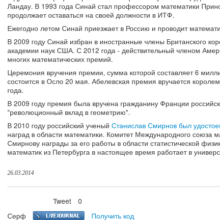
Ландау. В 1993 года Синай стал профессором математики Прин
продолжает оставаться на своей должности в ИТФ.
Ежегодно летом Синай приезжает в Россию и проводит математи
В 2009 году Синай избран в иностранные члены Британского ко
академии наук США. С 2012 года - действительный членом Амер
многих математических премий.
Церемония вручения премии, сумма которой составляет 6 милли
состоится в Осло 20 мая. Абелевская премия вручается корол
года.
В 2009 году премия была вручена гражданину Франции российс
"революционный вклад в геометрию".
В 2010 году российский ученый
Станислав Смирнов был удостое
наград в области математики. Комитет Международного союза 
Смирнову награды за его работы в области статистической физи
математик из Петербурга в настоящее время работает в универ
26.03.2014
Tweet
0
Нравится
Серф
Получить код