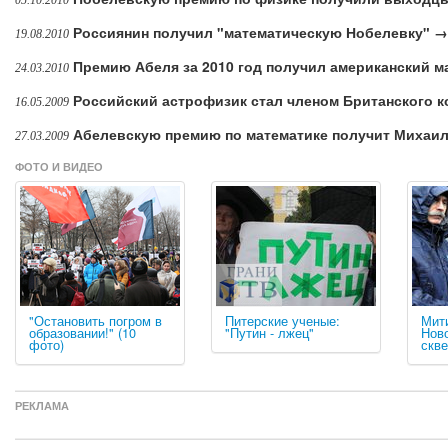
05.10.2010
Россиянин получил "математическую Нобелевку" →
19.08.2010
Премию Абеля за 2010 год получил американский м
24.03.2010
Российский астрофизик стал членом Британского 
16.05.2009
Абелевскую премию по математике получит Михаи
27.03.2009
ФОТО И ВИДЕО
"Остановить погром в
Питерские ученые:
Мит
образовании!" (10
"Путин - лжец"
Нов
фото)
скве
РЕКЛАМА