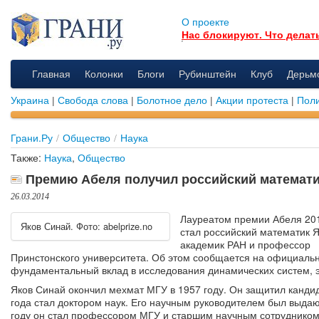
О проекте
Нас блокируют. Что делат
Главная
Колонки
Блоги
Рубинштейн
Клуб
Дерьм
Украина
|
Свобода слова
|
Болотное дело
|
Акции протеста
|
Поли
Грани.Ру
/
Общество
/
Наука
Также:
Наука
,
Общество
Премию Абеля получил российский математи
26.03.2014
Лауреатом премии Абеля 201
Яков Синай. Фото: abelprize.no
стал российский математик Я
академик РАН и профессор
Принстонского университета. Об этом сообщается на официальн
фундаментальный вклад в исследования динамических систем, 
Яков Синай окончил мехмат МГУ в 1957 году. Он защитил кандид
года стал доктором наук. Его научным руководителем был выда
году он стал профессором МГУ и старшим научным сотрудником 