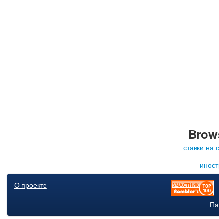
Brows
ставки на 
иност
О проекте
Па