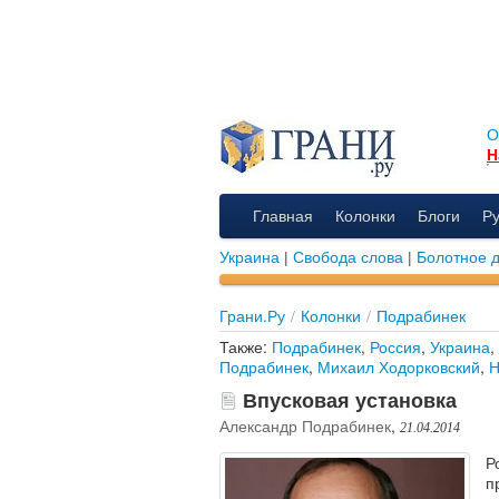
О
Н
Главная
Колонки
Блоги
Р
Украина
|
Свобода слова
|
Болотное 
Грани.Ру
/
Колонки
/
Подрабинек
Также:
Подрабинек
,
Россия
,
Украина
,
Подрабинек
,
Михаил Ходорковский
,
Н
Впусковая установка
Александр Подрабинек
,
21.04.2014
Р
п