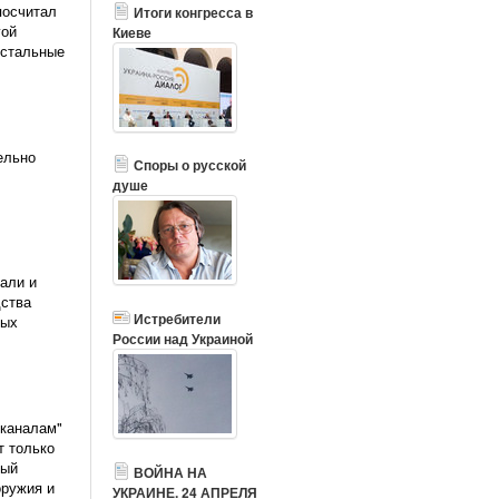
посчитал
Итоги конгресса в
гой
Киеве
остальные
ельно
Споры о русской
душе
али и
дства
Истребители
ных
России над Украиной
 каналам"
т только
ный
ВОЙНА НА
оружия и
УКРАИНЕ. 24 АПРЕЛЯ