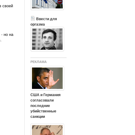
в своей
Ввести для
оргазма
- но на
.
РЕКЛАМА
США и Германия
согласовали
последние
убийственные
санкции