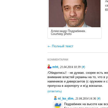
л
с
6
Александр Подрабинек.
Courtesy photo
← Полный текст
КОММЕНТАРИИ
mht
,
(#)
21.04.2014 10:39
/Обиделись!/ - не думаю. скорее есть 
внимание властей украины на то, что в 
наемников и диверсантов (с оружием и с
пропуска в аэропорту и ж\д вокзалах.
(ответить)
ni_ko_dim
,
(#)
21.04.2014 14:36
Подрабинек на высоте как все