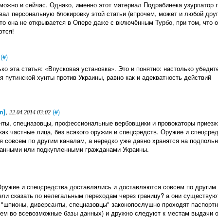
зможно и сейчас. Однако, именно этот материал Подрабинека узурпатор 
вал персональную блокировку этой статьи (впрочем, может и любой дру
то она не открывается в Опере даже с включённым Турбо, при том, что 
ются!
(#)
о эта статья: «Впусковая установка». Это и понятно: настолько убедит
 путинской хунты против Украины, равно как и адекватность действий
m]
,
(#)
22.04.2014 03:02
нты, спецназовцы, профессиональные вербовщики и провокаторы приезж
 как частные лица, без всякого оружия и спецсредств. Оружие и спецсре
 совсем по другим каналам, а нередко уже давно хранятся на подполь
ванными или подкупленными гражданами Украины.
"Оружие и спецсредства доставлялись и доставляются совсем по другим
ели сказать по нелегальным переходам через границу? а они существую
и "шпионы, диверсанты, спецназовцы" законопослушно проходят паспорт
нием во всевозможные базы данных) и дружно следуют к местам выдачи 