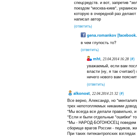
спецсредств. и вот, запретив "з
поездом "москва-киев", украинск
которую в очередной раз делают 
написал автор
(ответить)
gena.romankov [facebook
в чем глупость то?
(ответить)
mht
,
(#)
23.04.2014 16:28
уважаемый, если вам посл
власти (ну, я так считаю!)
ничего нового вам пояснит
(ответить)
alkonost
,
(#)
22.04.2014 21:32
Все верно, Александр, но "менталите
трех непотопляемых никакими довод
"Мы всегда все делали правильно, и 
"Если и были отдельные "ошибки" то 
"Мы - НАРОД-БОГОНОСЕЦ поведем на
сборище врагов России - педиков, ж
При таких питекантропских взглядах