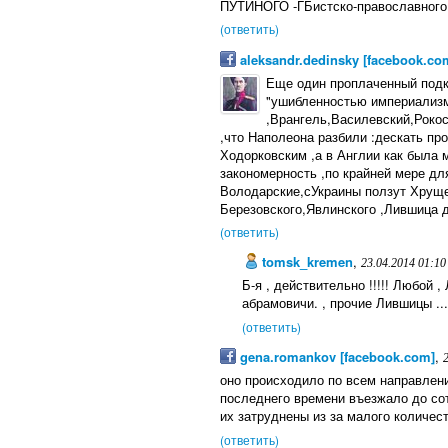
ПУТИНОГО -ГБистско-православного 
(ответить)
aleksandr.dedinsky [facebook.co
Еще один проплаченный подки
"ушибленностью империализм
,Врангель,Василевский,Рокос
,что Наполеона разбили :дескать пр
Ходорковским ,а в Англии как была мо
закономерность ,по крайней мере для
Володарские,сУкраины ползут Хрущев
Березовского,Явлинского ,Лившица 
(ответить)
tomsk_kremen
,
23.04.2014 01:10
Б-я , действительно !!!!! Любой
абрамовичи. , прочие Лившицы ..
(ответить)
gena.romankov [facebook.com]
,
оно происходило по всем направлен
последнего времени въезжало до со
их затруднены из за малого количес
(ответить)