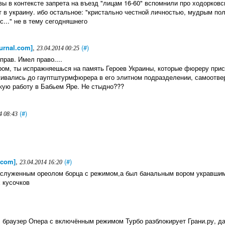
вы в контексте запрета на въезд "лицам 16-60" вспомнили про ходорковс
т в украину. ибо остальное: "кристально честной личностью, мудрым по
..." не в тему сегодняшнего
ournal.com]
,
(#)
23.04.2014 00:25
прав. Имел право....
ом, ты испражняешься на память Героев Украины, которые фюреру прис
живались до гауптштурмфюрера в его элитном подразделении, самоотв
кую работу в Бабьем Яре. Не стыдно???
(#)
4 08:43
.com]
,
(#)
23.04.2014 16:20
заслуженным ореолом борца с режимом,а был банальным вором укравшим
 кусочков
, браузер Опера с включённым режимом Турбо разблокирует Грани.ру, д