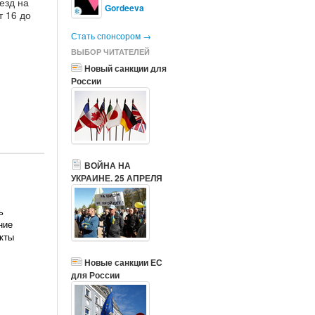
езд на
Gordeeva
т 16 до
Стать спонсором →
ВЫБОР ЧИТАТЕЛЕЙ
Новый санкции для
России
ВОЙНА НА
УКРАИНЕ. 25 АПРЕЛЯ
ь
ние
нкты
Новые санкции ЕС
для России