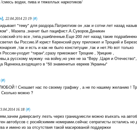
/смесь водки, пива и тяжеллых наркотиков/
m]
,
(#)
22.04.2014 23:19
дывает "тему" для раздора.Патриотизм он ,как и сотни лет назад назыв
ом" , Мазепа ,значит был пацифист.А.Суворов,Деникин
совский-это все ,типа,ушибленные.Еще 200 лет назад такие подрабинек
осветил бы Россию.И юрист Керенский руку приложил и Троцкий и Березо
нархия ,так и есть и как не было конституции ,так и нет.Но вот только
 России-уходит "тиран",сразу приезжают Троцкие , Урицкие ,
ы,а русскому мужику -на войну,но уже не за "Веру ,Царя и Отечество",
да Яценюка,входящего в "50 знаменитых евреев Украины"
(#)
 , ЛЮБОЙ ! Сношает нас по своему графику , а не по нашему желанию ! Тр
. Сколько можно ?
(#)
23.04.2014 16:18
иям,зачем диверсанту лезть через границуиесли можно въехать на авто
тен автобусов с росийскимим номерами.сейчас сепратисты остались но 
тва и имено из за отсутствия такой масированой поддержки