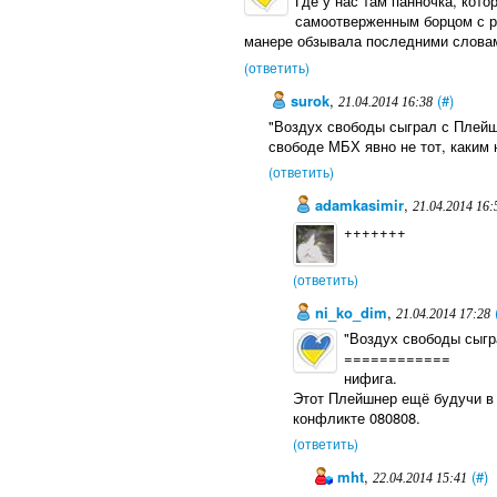
Где у нас там панночка, кот
самоотверженным борцом с ре
манере обзывала последними словами
(ответить)
surok
,
(#)
21.04.2014 16:38
"Воздух свободы сыграл с Плейш
свободе МБХ явно не тот, каким 
(ответить)
adamkasimir
,
21.04.2014 16:
+++++++
(ответить)
ni_ko_dim
,
21.04.2014 17:28
"Воздух свободы сыгр
============
нифига.
Этот Плейшнер ещё будучи в 
конфликте 080808.
(ответить)
mht
,
(#)
22.04.2014 15:41