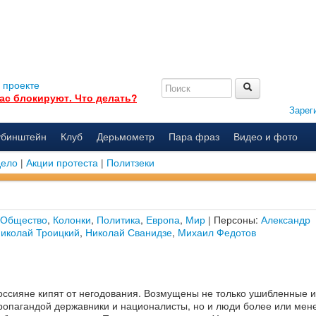
 проекте
ас блокируют. Что делать?
Зарег
убинштейн
Клуб
Дерьмометр
Пара фраз
Видео и фото
дело
|
Акции протеста
|
Политзеки
Общество
,
Колонки
,
Политика
,
Европа
,
Мир
| Персоны:
Александр
иколай Троицкий
,
Николай Сванидзе
,
Михаил Федотов
оссияне кипят от негодования. Возмущены не только ушибленные 
ропагандой державники и националисты, но и люди более или мен