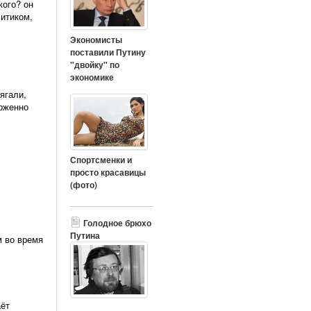
кого? он
литиком,
Экономисты
поставили Путину
"двойку" по
экономике
ягали,
ерженно
Спортсменки и
просто красавицы
(фото)
Голодное брюхо
Путина
 во время
аёт