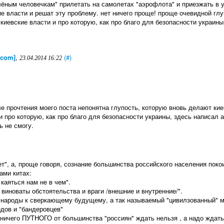
елёным человечкам" прилетать на самолетах "аэрофлота" и приезжать в 
ие власти и решат эту проблему. нет ничего проще! проще очевидной глу
киевские власти и про которую, как про благо для безопасности украины
.com]
,
(#)
23.04.2014 16:22
е прочтения моего поста непонятна глупость, которую вновь делают ки
 и про которую, как про благо для безопасности украины, здесь написал а
ь не смогу.
т", а, проще говоря, сознание большинства российского населения поко
ами китах:
каяться нам не в чем".
виноваты обстоятельства и враги /внешние и внутренние/".
роды к сверкающему будущему, а так называемый "цивилзованный" м
идов и "бандеровцев"
 ничего ПУТНОГО от большинства "россиян" ждать нельзя , а надо ждать