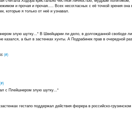
орая считала Ходора кристально честной личностью, мудрым политиком,
жимом и прочая и прочая..... Всех несогласных с её точкой зрения она 
, которые я только от неё и узнавал.
нером злую шутку..." В Швейцарии ли дело, в долгожданной свободе ли 
не казался, а был в застенках хунты. А Подрабинек прав в очередной раз
(#)
56
(#)
ал с Плейшнером злую шутку..."
застенках гестапо поддержал действия фюрера в российско-грузинском