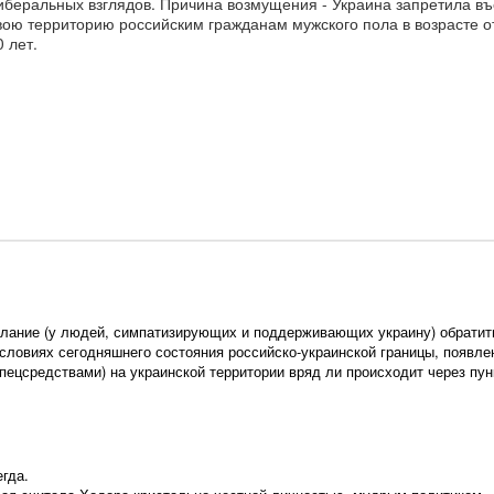
иберальных взглядов. Причина возмущения - Украина запретила въ
вою территорию российским гражданам мужского пола в возрасте о
0 лет.
желание (у людей, симпатизирующих и поддерживающих украину) обратит
условиях сегодняшнего состояния российско-украинской границы, появле
пецсредствами) на украинской территории вряд ли происходит через пу
гда.