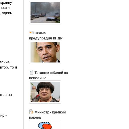
украину
пости,
, здесь
Обама
предупредил КНДР
евские
втор, то я
Таганка: юбилей на
пепелище
ится на
Министр - крепкий
ир -
парень