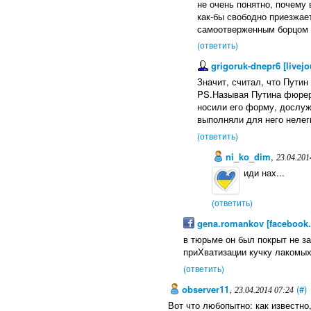
не очень понятно, почему 
как-бы свободно приезжае
самоотверженным борцом с
(ответить)
grigoruk-dnepr6 [livej
Значит, считал, что Путин 
PS.Называя Путина фюрер
носили его форму, дослу
выполняли для него нелег
(ответить)
ni_ko_dim
,
23.04.201
иди нах...
(ответить)
gena.romankov [facebook
в тюрьме он был покрыт не 
приХватизации кучку лакомых
(ответить)
observer11
,
(#)
23.04.2014 07:24
Вот что любопытно: как известно