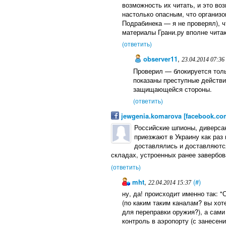
возможность их читать, и это во
настолько опасным, что организо
Подрабинека — я не проверял), ч
материалы Грани.ру вполне чита
(ответить)
observer11
,
23.04.2014 07:36
Проверил — блокируется тольк
показаны преступные действия
защищающейся стороны.
(ответить)
jewgenia.komarova [facebook.co
Российские шпионы, диверса
приезжают в Украину как раз
доставлялись и доставляются
складах, устроенных ранее завербо
(ответить)
mht
,
(#)
22.04.2014 15:37
ну, да! происходит именно так: 
(по каким таким каналам? вы хот
для переправки оружия?), а сам
контроль в аэропорту (с занесе