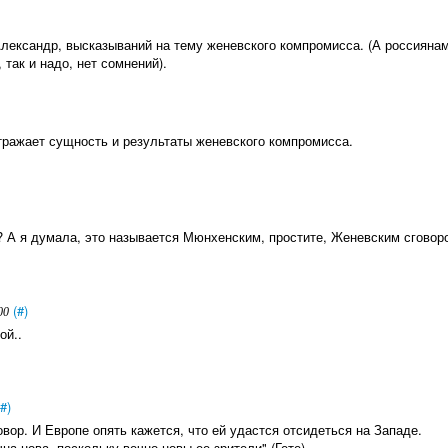
 Александр, высказываний на тему женевского компромисса. (А россияна
 так и надо, нет сомнений).
тражает сущность и результаты женевского компромисса.
 А я думала, это называется Мюнхенским, простите, Женевским сговор
(#)
00
ой..
(#)
овор. И Европе опять кажется, что ей удастся отсидеться на Западе.
на нова, поскольку вечно новы ее зрители" (Гете)