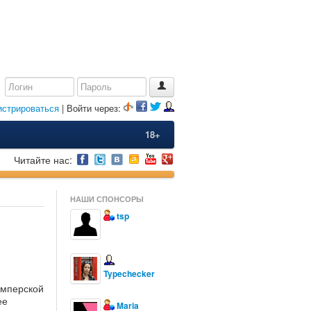
истрироваться
| Войти через:
18+
Читайте нас:
НАШИ СПОНСОРЫ
tsp
Typechecker
имперской
ее
Maria