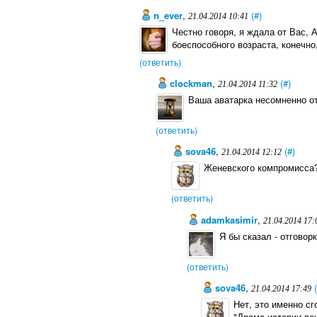
n_ever
,
(#)
21.04.2014 10:41
Честно говоря, я ждала от Вас,
боеспособного возраста, конечно,
(ответить)
clockman
,
(#)
21.04.2014 11:32
Ваша аватарка несомненно о
(ответить)
sova46
,
(#)
21.04.2014 12:12
Женевского компромисса?
(ответить)
adamkasimir
,
21.04.2014 17:
Я бы сказал - отговорк
(ответить)
sova46
,
21.04.2014 17:49
Нет, это именно сг
"Драма истории веч