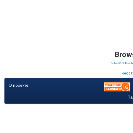
Brows
ставки на 
иност
О проекте
Па