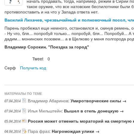
начать продавать, тогда, например, режим в Сирии п
такое оружие, что все натовские беспилотники были б
противопоставить и на что у Запада ответа нет.
Василий Лихачев, чрезвычайный и полномочный посол, чл
Парень пробежал еще немного, остановился и, скинув ремень, об
- Ну что, бля... попробуй только... попробуй, бля... Попробуй...
дадим... монинских позовем... а в Щелково у меня полгорода родни
Владимир Сорокин. "Поездка за город"
Tweet
0
Нравится
Серф
Получить код
МАТЕРИАЛЫ ПО ТЕМЕ
Владимир Абаринов
:
Умиротворческие силы →
07.04.2014
Илья Мильштейн
:
Вышел в степь донецкую →
07.04.2014
Россия может отменить мораторий на смертную 
05.04.2014
Пара фраз
:
Нагромождая улики →
04.04.2014