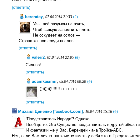
(ответить)
berendey
,
(#)
07.04.2014 21:33
Увы, всё разумом не взять,
Чтоб всякую запомнить плять.
Не оскудеет на ослов —
Страна козлов среди послов.
(ответить)
valeri2
,
(#)
07.04.2014 22:05
Сильно!
(ответить)
adamkasimir
,
(#)
08.04.2014 00:20
)))))))))!!!!!!!+++++++
(ответить)
Михаил Цененко [facebook.com]
,
(#)
10.04.2014 15:16
'Представитель Народа'? Однако!
Вообще-то, Это Существо представитель в другой области
И фантазии же у Вас, Берендей - a-la Тройка-АБС.
Нет, если Вам лично так хочетсяиметь у себя этого Представител