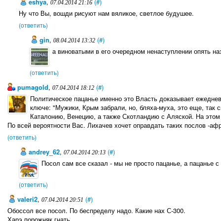
eshya
,
(#)
07.04.2014 21:16
Ну что Вы, вошди рисуют нам вяликое, светлое будушее.
(ответить)
gin
,
(#)
08.04.2014 13:32
а виноватыми в его очередном ненаступлении опять наз
(ответить)
pumagold
,
(#)
07.04.2014 18:12
Политическое пацанье именно это Власть доказывает ежеднев
ключе: "Мужики, Крым забрали, но, бляха-муха, это еще, так 
Каталонию, Венецию, а также Скотландию с Аляской. На этом э
По всей вероятности Вас. Лихачев хочет оправдать таких послов -афр
(ответить)
andrey_62
,
(#)
07.04.2014 20:13
Посол сам все сказал - мы не просто пацанье, а пацанье с
(ответить)
valeri2
,
(#)
07.04.2014 20:51
Обоссол все посол. По беспределу надо. Какие нах С-300.
Харэ порожняк гнать.