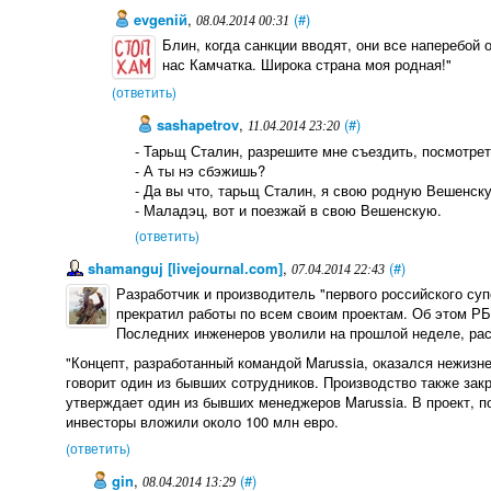
evgeniй
,
(#)
08.04.2014 00:31
Блин, когда санкции вводят, они все наперебой 
нас Камчатка. Широка страна моя родная!"
(ответить)
sashapetrov
,
(#)
11.04.2014 23:20
- Тарьщ Сталин, разрешите мне съездить, посмотрет
- А ты нэ сбэжишь?
- Да вы что, тарьщ Сталин, я свою родную Вешенску
- Маладэц, вот и поезжай в свою Вешенскую.
(ответить)
shamanguj [livejournal.com]
,
(#)
07.04.2014 22:43
Разработчик и производитель "первого российского суп
прекратил работы по всем своим проектам. Об этом Р
Последних инженеров уволили на прошлой неделе, рас
"Концепт, разработанный командой Marussia, оказался нежизне
говорит один из бывших сотрудников. Производство также зак
утверждает один из бывших менеджеров Marussia. В проект, п
инвесторы вложили около 100 млн евро.
(ответить)
gin
,
(#)
08.04.2014 13:29