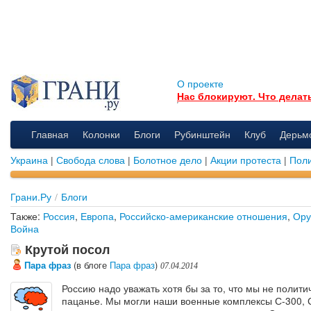
О проекте
Нас блокируют. Что делат
Главная
Колонки
Блоги
Рубинштейн
Клуб
Дерьм
Украина
|
Свобода слова
|
Болотное дело
|
Акции протеста
|
Поли
Грани.Ру
/
Блоги
Также:
Россия
,
Европа
,
Российско-американские отношения
,
Ору
Война
Крутой посол
Пара фраз
(в блоге
Пара фраз
)
07.04.2014
Россию надо уважать хотя бы за то, что мы не полити
пацанье. Мы могли наши военные комплексы С-300, 