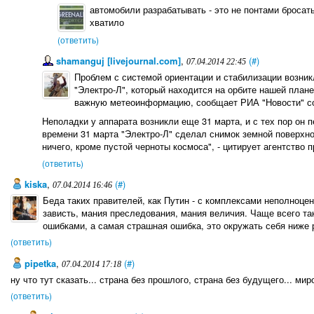
автомобили разрабатывать - это не понтами бросат
хватило
(ответить)
shamanguj [livejournal.com]
,
(#)
07.04.2014 22:45
Проблем с системой ориентации и стабилизации возник
"Электро-Л", который находится на орбите нашей план
важную метеоинформацию, сообщает РИА "Новости" со
Неполадки у аппарата возникли еще 31 марта, и с тех пор он 
времени 31 марта "Электро-Л" сделал снимок земной поверхно
ничего, кроме пустой черноты космоса", - цитирует агентство 
(ответить)
kiska
,
(#)
07.04.2014 16:46
Беда таких правителей, как Путин - с комплексами неполноцен
зависть, мания преследования, мания величия. Чаще всего т
ошибками, а самая страшная ошибка, это окружать себя ниже
(ответить)
pipetka
,
(#)
07.04.2014 17:18
ну что тут сказать... страна без прошлого, страна без будущего... м
(ответить)