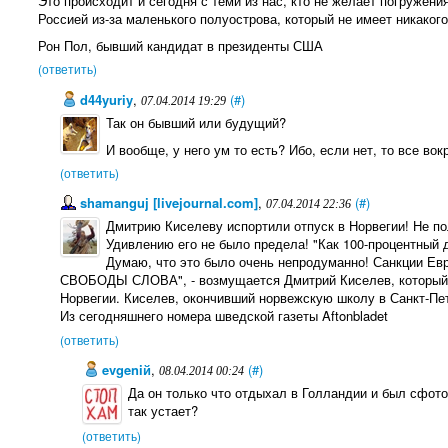
Это происходит и сегодня с теми из нас, кто не желает погружени
Россией из-за маленького полуострова, который не имеет никаког
Рон Пол, бывший кандидат в президенты США
(ответить)
d44yuriy
,
(#)
07.04.2014 19:29
Так он бывший или будущий?
И вообще, у него ум то есть? Ибо, если нет, то все вок
(ответить)
shamanguj [livejournal.com]
,
(#)
07.04.2014 22:36
Дмитрию Киселеву испортили отпуск в Норвегии! Не по
Удивлению его не было предела! "Как 100-процентный д
Думаю, что это было очень непродуманно! Санкции Ев
СВОБОДЫ СЛОВА", - возмущается Дмитрий Киселев, который с
Норвегии. Киселев, окончивший норвежскую школу в Санкт-Пет
Из сегодняшнего номера шведской газеты Aftonbladet
(ответить)
evgeniй
,
(#)
08.04.2014 00:24
Да он только что отдыхал в Голландии и был сфото
так устает?
(ответить)