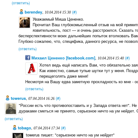
(ответить)
berendey
,
(#)
10.04.2014 15:30
Уважаемый Миша Цененко.
Прочитал Ваш глубокомысленный отзыв на мой примит
язвительность, пост — и очень расстроился. Сказать 
бесперспективности моих дальнейших попыток втолковать Вам
Глубоко сожалею, что, специфика, данного ресурса, не позвол
(ответить)
Михаил Цененко [facebook.com]
,
(#)
10.04.2014 15:40
Хотел ведь ещё написать Вам, что обязательно заяви
Как известно, самые тупые шутки тут у меня. Позд
перещеголять даже меня!
Несмотря на Вашу едва заметную прохладность ко мне - о
(ответить)
towerus
,
(#)
07.04.2014 16:26
"России есть что противопоставить и у Запада ответа нет". Не
дураками сметься не принято, серьезное ничто на ум нейдет. 
(ответить)
tobago
,
(#)
07.04.2014 17:34
towerus пишет: "серьезное ничто на ум нейдет"