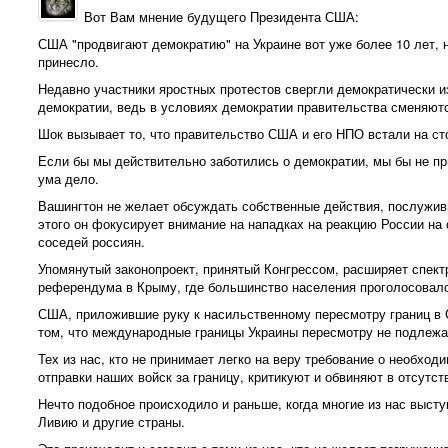
Вот Вам мнение будущего Президента США:
США "продвигают демократию" на Украине вот уже более 10 лет, н
принесло.
Недавно участники яростных протестов свергли демократически и
демократии, ведь в условиях демократии правительства сменяютс
Шок вызывает то, что правительство США и его НПО встали на ст
Если бы мы действительно заботились о демократии, мы бы не пр
ума дело.
Вашингтон не желает обсуждать собственные действия, послужив
этого он фокусирует внимание на нападках на реакцию России на
соседей россиян.
Упомянутый законопроект, принятый Конгрессом, расширяет спект
референдума в Крыму, где большинство населения проголосовало
США, приложившие руку к насильственному пересмотру границ в С
том, что международные границы Украины пересмотру не подлежа
Тех из нас, кто не принимает легко на веру требование о необхо
отправки наших войск за границу, критикуют и обвиняют в отсутст
Нечто подобное происходило и раньше, когда многие из нас выст
Ливию и другие страны.