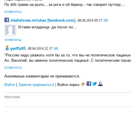
По 400 грамм на рыло....за рога и об березу,- так говорил путлер....
(ответить)
vladislovas.milukas [facebook.com]
,
(#)
08.04.2014 09:17
Устами младенца: да посол он...
(ответить)
gadfly85
,
(#)
08.04.2014 22:37
"Россию надо уважать хотя бы за то, что мы не политическое пацанье
Ах, Василий, вы именно политическое пацаньё. С политическим пахан
(ответить)
Анонимные комментарии не принимаются.
Войти
|
Зарегистрироваться
| Войти через:
РЕКЛАМА