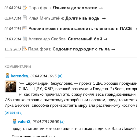
Пара фраз
:
Языком дипломатии →
03.04.2014
Илья Мильштейн
:
Долгие выводы →
03.04.2014
Россия может приостановить членство в ПАСЕ 
02.04.2014
Александр Скобов
:
Системный бой →
31.03.2014
Пара фраз
:
Содомит подходит с тыла →
13.11.2013
КОММЕНТАРИИ
berendey
,
(#)
07.04.2014 16:15
"— Евромайдан, безусловно, — проект США, хорошо продуман
США — ЦРУ, ФБР, военной разведки и Госдепа. " (Вася, котор
Я, как только прочитал это, сразу понял весь грандиознейший
Ибо только страна с высокоодухотворённым народом, представителям
Ирка Бергсет, способна противостоять миру зла растлённому костюм
(ответить)
valeri2
,
(#)
07.04.2014 20:56
представителями которого являются такие люди как Вася Лихачёв 
Про е.ткач еще забыли....