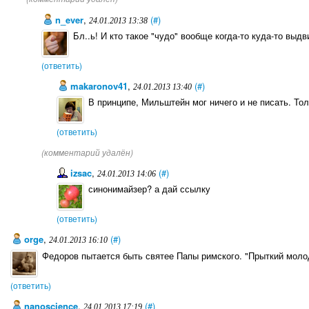
n_ever
,
(#)
24.01.2013 13:38
Бл..ь! И кто такое "чудо" вообще когда-то куда-то выд
(ответить)
makaronov41
,
(#)
24.01.2013 13:40
В принципе, Мильштейн мог ничего и не писать. Тол
(ответить)
(комментарий удалён)
izsac
,
(#)
24.01.2013 14:06
синонимайзер? а дай ссылку
(ответить)
orge
,
(#)
24.01.2013 16:10
Федоров пытается быть святее Папы римского. "Прыткий молод
(ответить)
nanoscience
,
(#)
24.01.2013 17:19