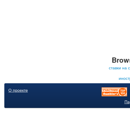
Brows
ставки на 
иност
О проекте
Па