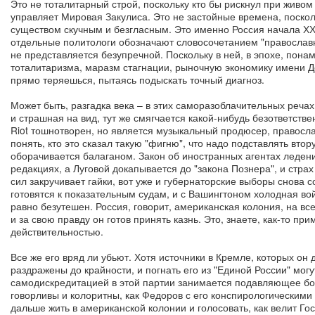
Это не тоталитарный строй, поскольку кто бы рискнул при живом
управляет Мировая Закулиса. Это не застойные времена, поско
существом скучным и безгласным. Это именно Россия начала ХХ
отдельные политологи обозначают словосочетанием "православн
не представляется безупречной. Поскольку в ней, в эпохе, пон
тоталитаризма, маразм стагнации, рыночную экономику имени Д
прямо теряешься, пытаясь подыскать точный диагноз.
Может быть, разгадка века – в этих саморазоблачительных речах.
и страшная на вид, тут же смягчается какой-нибудь безответств
Riot тошнотворен, но является музыкальный продюсер, православ
понять, кто это сказал такую "фигню", что надо подставлять вто
оборачивается балаганом. Закон об иностранных агентах ледени
редакциях, а Луговой докапывается до "закона Познера", и стра
сил закручивает гайки, вот уже и губернаторские выборы снова 
готовятся к показательным судам, и с Вашингтоном холодная вой
равно безутешен. Россия, говорит, американская колония, на вс
и за свою правду он готов принять казнь. Это, знаете, как-то пр
действительностью.
Все же его вряд ли убьют. Хотя источники в Кремле, которых о
раздражены до крайности, и погнать его из "Единой России" могут
самодискредитацией в этой партии занимается подавляющее бол
говорливы и колоритны, как Федоров с его конспирологическими о
дальше жить в американской колонии и голосовать, как велит Г