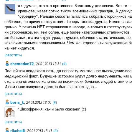
а я думаю, что это противовес болотному движению. Вот те - п
уравновешивает сотню тысяч возмущенных граждан, А демиург
"середину". Раньше сексоты пытались собрать сторонников на
собрался, по причине отсутствия. Теперь тактика другая. Более нагла
громко. У режима НЕТ сторонников в народе, а только в госструктура
ни сторонников, ни, тем более, еще более категоричных сталинистов
же больных, в этих структурах, я думаю, обычное статистическое, но 
исключительными полномочиями. Чем же недовольны окружающие бю
начнет кидаться.
(ответить)
chemodan72
,
(#)
24.01.2013 17:51
Полнейшая неадекватность, да попросту ментальное вырождение всех
медицинский факт. Будущие историки будут долго недоумевать, как мо
столь значительное количество психически больных людей стали оп
И нам ныне живущим должно быть за это стыдно...
(ответить)
boris_k
,
(#)
24.01.2013 18:00
"Шизофрения, как и было сказано" (с)
(ответить)
rikchel6
,
(#)
24.01.2013 18:41