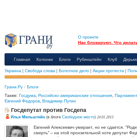
О проекте
Нас блокируют. Что делат
Главная
Колонки
Блоги
Рубинштейн
Клуб
Дерьм
Украина
|
Свобода слова
|
Болотное дело
|
Акции протеста
|
Поли
Грани.Ру
/
Блоги
Также:
Госдума
,
Российско-американские отношения
,
Парламен
Евгений Федоров
,
Владимир Путин
Госдепутат против Госдепа
Илья Мильштейн
(в блоге
Свободное место
)
24.01.2013
Евгений Алексеевич умирает, но не сдается. "Род
смерть" – на этой пронзительной ноте депутат Фе