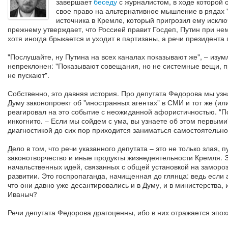
завершает
беседу
с журналистом, в ходе которой 
свое право на альтернативное мышление в рядах 
источника в Кремле, который пригрозил ему исклю
прежнему утверждает, что Россией правит Госдеп, Путин при не
хотя иногда брыкается и уходит в партизаны, а речи президент
"Послушайте, ну Путина на всех каналах показывают же", – изу
непреклонен: "Показывают совещания, но не системные вещи, при
не пускают".
Собственно, это давняя история. Про депутата Федорова мы узна
Думу законопроект об "иностранных агентах" в СМИ и тот же (и
реагировал на это событие с неожиданной афористичностью. "П
инкогнито. – Если мы сойдем с ума, вы узнаете об этом первыми"
диагностикой до сих пор приходится заниматься самостоятельно
Дело в том, что речи указанного депутата – это не только злая, 
законотворчество и иные продукты жизнедеятельности Кремля. 
начальственных идей, связанных с общей установкой на заморо
развитии. Это госпропаганда, начищенная до глянца: ведь если 
что они давно уже десантировались и в Думу, и в министерства, 
Иваныч?
Речи депутата Федорова драгоценны, ибо в них отражается эпох