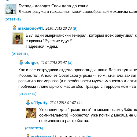
Господь доводит Свои дела до конца.
Лишил разума в наказание- такой своеобразный механизм сам
(ответить)
makaronov41
,
(#)
24.01.2013 20:29
Был один американский генерал, который всех запугивал к
с криком "Русские идут!".
Надеемся, ждем.
(ответить)
oldigor
,
(#)
24.01.2013 23:47
Как и все сотрудники отдела пропаганды, наша Лапша туп и н
Форрестол. А насчёт Советской угрозы - что ж: сначала захва
развитию всемирного (и в особенности мусульманского и латин
проблема планетарного масштаба. Правда, с терроризмом - за 
(ответить)
d44yuriy
,
(#)
25.01.2013 01:07
Уточнение для "грамотного": в момент самоубийств
сомнительного) Форрестол уже почти 2 месяца не б
психического растройства.
(ответить)
makaronov41
,
(#)