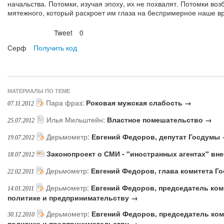
начальства. Потомки, изучая эпоху, их не похвалят. Потомки во
мятежного, который раскроет им глаза на беспримерное наше в
Tweet
0
Нравится
Серф
Получить код
МАТЕРИАЛЫ ПО ТЕМЕ
Пара фраз
:
Роковая мужская слабость →
07.11.2012
Илья Мильштейн
:
Властное помешательство →
25.07.2012
Дерьмометр
:
Евгений Федоров, депутат Госдумы
19.07.2012
Законопроект о СМИ - "иностранных агентах" вн
18.07.2012
Дерьмометр
:
Евгений Федоров, глава комитета Г
22.02.2011
Дерьмометр
:
Евгений Федоров, председатель ком
14.01.2011
политике и предпринимательству →
Дерьмометр
:
Евгений Федоров, председатель ком
30.12.2010
политике и предпринимательству →