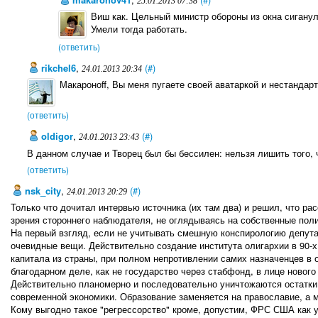
25.01.2013 07:38
Виш как. Цельный министр обороны из окна сиганул
Умели тогда работать.
(ответить)
rikchel6
,
(#)
24.01.2013 20:34
Макароноff, Вы меня пугаете своей аватаркой и нестанд
(ответить)
oldigor
,
(#)
24.01.2013 23:43
В данном случае и Творец был бы бессилен: нельзя лишить того, 
(ответить)
nsk_city
,
(#)
24.01.2013 20:29
Только что дочитал интервью источника (их там два) и решил, что рас
зрения стороннего наблюдателя, не оглядываясь на собственные пол
На первый взгляд, если не учитывать смешную конспирологию депута
очевидные вещи. Действительно создание института олигархии в 90-х
капитала из страны, при полном непротивлении самих назначенцев в 
благодарном деле, как не государство через стабфонд, в лице новог
Действительно планомерно и последовательно уничтожаются остатки 
современной экономики. Образование заменяется на православие, а м
Кому выгодно такое "регрессорство" кроме, допустим, ФРС США как