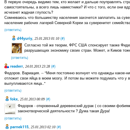
В первую очередь видимо тем, кто желает и дальше поуправлять стр
самостоятельны, а всего лишь наместники? И что с того, если они вд
исчезнет жадная глупость?
Сомневаюсь что большинству населения захочется заплатить за сувер
население рабочих лагерей Северной Кореи за суверенитет семейств
(ответить)
d44yuriy
,
(#)
25.01.2013 01:10
Согласно той же теории, ФРС США спонсирует также Фидел
разрушающих экономику своих стран. Может, и Кимов тож
(ответить)
readerr
,
(#)
24.01.2013 23:28
Федоров. Вариация. -- "Меня постоянно волнует что однажды какое-н
отложит свои яйца в моем мозгу. И потом вы можете подумать что у в
вылупливаются яица.."
(ответить)
fokx
,
(#)
25.01.2013 00:09
Федоров - откровенный деревенский дурак ( со своими фобиям
законотворческой деятельности ? Дума такая Дура!
(ответить)
parnek115
,
(#)
25.01.2013 02:10