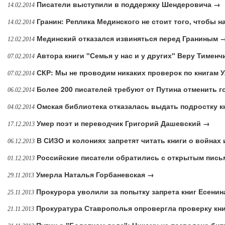
Писатели выступили в поддержку Шендеровича →
14.02.2014
Гранин: Реплика Мединского не стоит того, чтобы 
14.02.2014
Мединский отказался извиняться перед Граниным 
12.02.2014
Автора книги "Семья у нас и у других" Веру Тимен
07.02.2014
СКР: Мы не проводим никаких проверок по книгам 
07.02.2014
Более 200 писателей требуют от Путина отменить 
06.02.2014
Омская библиотека отказалась выдать подростку к
04.02.2014
Умер поэт и переводчик Григорий Дашевский →
17.12.2013
В СИЗО и колониях запретят читать книги о войнах
06.12.2013
Российские писатели обратились с открытым пись
01.12.2013
Умерла Наталья Горбаневская →
29.11.2013
Прокурора уволили за попытку запрета книг Есенин
25.11.2013
Прокуратура Ставрополья опровергла проверку кни
21.11.2013