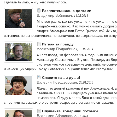
сделать былью, – и у него получилось.
Расплатемшись с долгами
Владимир Войнович
,
14.02.2014
Мне все равно, как кто уехал или не уехал, я не 
Подрабинека оспорю. Как можно считать добров
Андрея Амальрика или Петра Григоренко? Их что,
выгоняла, не выпроваживала, не выжимала, не выдавливала, не вын
Изгнан за правду
Александр Подрабинек
,
13.02.2014
40 лет назад, 13 февраля 1974 года, был лишен 
Александр Солженицын. В указе Президиума Вер
систематическое совершение действий, не совм
и наносящих ущерб Союзу Советских Социалистических Республик".
Спасите наши души!
Валерия Новодворская
,
24.01.2014
Жаль, что долгий каторжный век Александра Иса
сталинизма из ЕГЭ и будущего учебника имени г
немало лет. Я буду молить Бога о такой для него
с чертями на вышках его встретят вохровцы с рогами и с овчарками.
Слушайте, товарищи потомки
Владимир Абаринов
,
22.11.2013