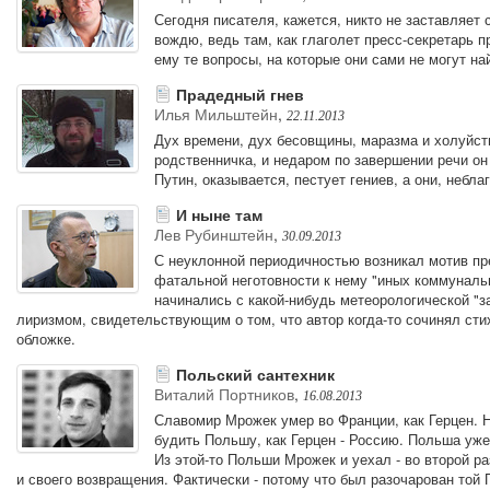
Сегодня писателя, кажется, никто не заставляет 
вождю, ведь там, как глаголет пресс-секретарь 
ему те вопросы, на которые они сами не могут най
Прадедный гнев
Илья Мильштейн
,
22.11.2013
Дух времени, дух бесовщины, маразма и холуйст
родственничка, и недаром по завершении речи он
Путин, оказывается, пестует гениев, а они, небл
И ныне там
Лев Рубинштейн
,
30.09.2013
С неуклонной периодичностью возникал мотив пре
фатальной неготовности к нему "иных коммунальн
начинались с какой-нибудь метеорологической "
лиризмом, свидетельствующим о том, что автор когда-то сочинял сти
обложке.
Польский сантехник
Виталий Портников
,
16.08.2013
Славомир Мрожек умер во Франции, как Герцен. Н
будить Польшу, как Герцен - Россию. Польша уже 
Из этой-то Польши Мрожек и уехал - во второй р
и своего возвращения. Фактически - потому что был разочарован той