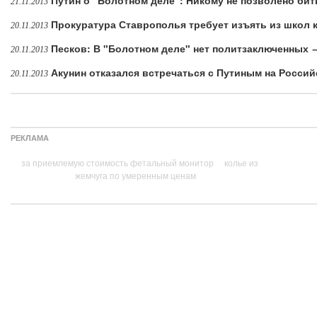
Путин о "Болотном деле": Никому не позволено би
21.11.2013
Прокуратура Ставрополья требует изъять из школ к
20.11.2013
Песков: В "Болотном деле" нет политзаключенных 
20.11.2013
Акунин отказался встречаться с Путиным на Росси
20.11.2013
РЕКЛАМА
за приемлемую стоимость фетальный монитор
колье из
жемчуга по умеренным ценам