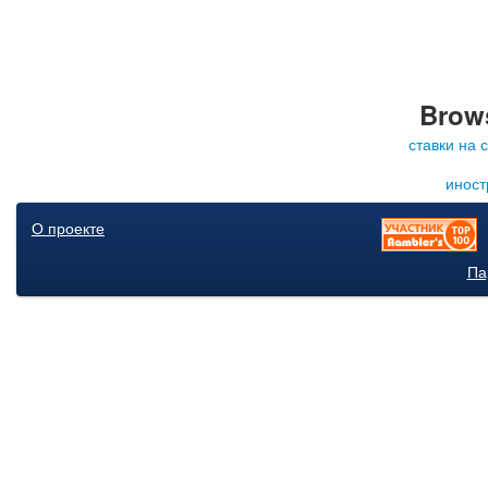
Brows
ставки на 
иност
О проекте
Па