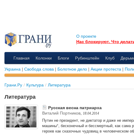
О проекте
Нас блокируют. Что делат
Главная
Колонки
Блоги
Рубинштейн
Клуб
Дерьм
Украина
|
Свобода слова
|
Болотное дело
|
Акции протеста
|
Поли
Грани.Ру
/
Культура
/
Литература
Литература
Русская весна патриарха
Виталий Портников
,
18.04.2014
Путин не президент, не диктатор и даже не импер
машины", бесконечный и бессмертный, как сама р
героев как сказочных чудовищ в человеческом об