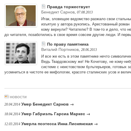
Правда торжествует
Бенедикт Сарнов
,
07.08.2013
Итак, зловещее ведомство разжало свои стальны
изъятую у автора рукопись. Арестованный роман 
кому вернули? Читателю? В том-то и дело, что н
до читателя, позаботились в свое время совсем другие люди. И первы
По праву памятника
Виталий Портников
,
28.06.2013
И все же есть в этом памятнике нечто символичес
Ведь Твардовскому же! Не Кочетову, не кому-ни
системе с неистовством бультерьеров, готовых за
усомниться в чистоте ее мифологии, красоте сталинских усов и вели
НОВОСТИ
Умер Бенедикт Сарнов →
20.04.2014
Умер Габриэль Гарсиа Маркес →
18.04.2014
Умерла поэтесса Инна Лиснянская →
12.03.2014