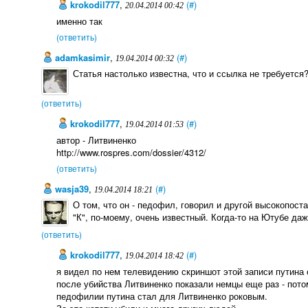
krokodil777
,
(#)
20.04.2014 00:42
именно так
(ответить)
adamkasimir
,
(#)
19.04.2014 00:32
Статья настолько известна, что и ссылка не требуется
(ответить)
krokodil777
,
(#)
19.04.2014 01:53
автор - Литвиненко
http://www.rospres.com/dossier/4312/
(ответить)
wasja39
,
(#)
19.04.2014 18:21
О том, что он - педофил, говорил и другой высокопос
"К", по-моему, очень известный. Когда-то на Ютубе да
(ответить)
krokodil777
,
(#)
19.04.2014 18:42
я видел по нем телевидению скриншот этой записи путина
после убийства Литвиненко показали немцы еще раз - пото
педофилии путина стал для Литвиненко роковым.