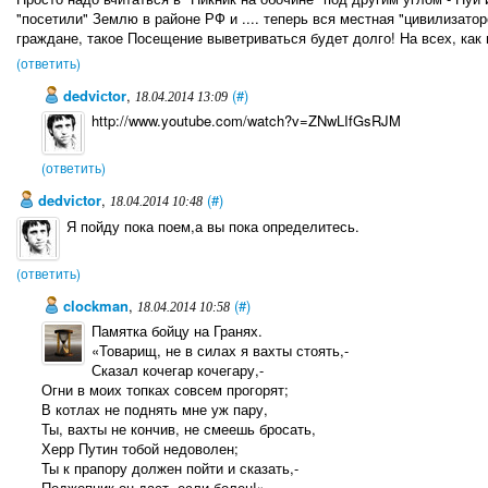
"посетили" Землю в районе РФ и .... теперь вся местная "цивилизато
граждане, такое Посещение выветриваться будет долго! На всех, как г
(ответить)
dedviсtor
,
(#)
18.04.2014 13:09
http://www.youtube.com/watch?v=ZNwLIfGsRJM
(ответить)
dedviсtor
,
(#)
18.04.2014 10:48
Я пойду пока поем,а вы пока определитесь.
(ответить)
clockman
,
(#)
18.04.2014 10:58
Памятка бойцу на Гранях.
«Товарищ, не в силах я вахты стоять,-
Сказал кочегар кочегару,-
Огни в моих топках совсем прогорят;
В котлах не поднять мне уж пару,
Ты, вахты не кончив, не смеешь бросать,
Херр Путин тобой недоволен;
Ты к прапору должен пойти и сказать,-
Поджопник он даст, если болен!»