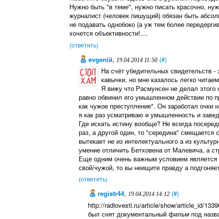
Нужно быть "в теме", нужно писать красочно, ну
журналист (человек пишущий) обязан быть абсол
не подавать однобоко (а уж тем более передерги
хочется объективности!....
(ответить)
evgeniй
,
(#)
19.04.2014 11:50
На счёт убедительных свидетельств - 
кавычки, но мне казалось легко читаем
Я вижу что Расмунсен не делал этого 
равно обвинил его умышленном действии по п
как чужое преступление". Он заработал очки н
я как раз усматриваю и умышленность и заве
Где искать истину вообще? Не всегда посеред
раз, а другой один, то "середина" смещается
вытекает не из интелектуального а из культур
умение отличить Бетховена от Малевича, а ст
Еще одним очень важным условием является 
свой/чужой, то вы неищите правду а подгоня
(ответить)
registr44
,
(#)
19.04.2014 14:12
http://radiovesti.ru/article/show/article_id/
был снят документальный фильм под назва