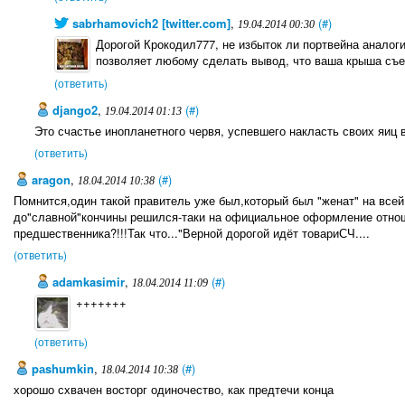
sabrhamovich2 [twitter.com]
,
(#)
19.04.2014 00:30
Дорогой Крокодил777, не избыток ли портвейна аналог
позволяет любому сделать вывод, что ваша крыша съ
(ответить)
django2
,
(#)
19.04.2014 01:13
Это счастье инопланетного червя, успевшего накласть своих яиц 
(ответить)
aragon
,
(#)
18.04.2014 10:38
Помнится,один такой правитель уже был,который был "женат" на всей 
до"славной"кончины решился-таки на официальное оформление отноше
предшественника?!!!Так что..."Верной дорогой идёт товариСЧ....
(ответить)
adamkasimir
,
(#)
18.04.2014 11:09
+++++++
(ответить)
pаshumkin
,
(#)
18.04.2014 10:38
хорошо схвачен восторг одиночество, как предтечи конца