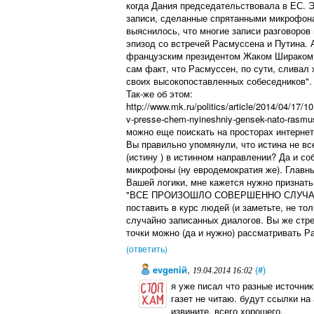
когда Дания председательствовала в ЕС. 
записи, сделанные спрятанными микрофона
выяснилось, что многие записи разговоров
эпизод со встречей Расмуссена и Путина. 
французским президентом Жаком Шираком. 
сам факт, что Расмуссен, по сути, сливал
своих высокопоставленных собеседников".
Так-же об этом:
http://www.mk.ru/politics/article/2014/04/17/1
v-presse-chem-nyineshniy-gensek-nato-rasmus
можно еще поискать на просторах интернета
Вы правильно упомянули, что истина не вс
(истину ) в истинном направлении? Да и со
микрофоны (ну евродемократия же). Главны
Вашей логики, мне кажется нужно признат
"ВСЕ ПРОИЗОШЛО СОВЕРШЕННО СЛУЧАЙНО"
поставить в курс людей (и заметьте, не то
случайно записанных диалогов. Вы же стрем
точки можно (да и нужно) рассматривать Р
(ответить)
evgeniй
,
(#)
19.04.2014 16:02
я уже писал что разные источник
газет не читаю. будут ссылки на
извините. всего хорошего.