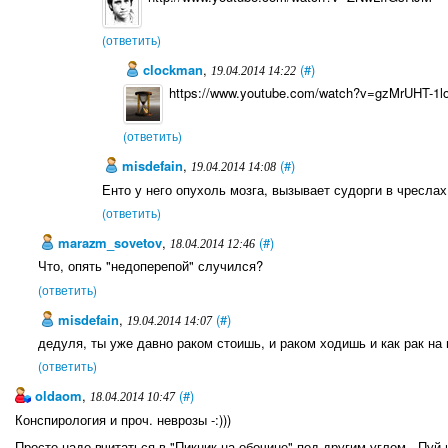
(ответить)
clockman
,
(#)
19.04.2014 14:22
https://www.youtube.com/watch?v=gzMrUHT-1l
(ответить)
misdefain
,
(#)
19.04.2014 14:08
Енто у него опухоль мозга, вызывает судорги в чреслах
(ответить)
marazm_sovetov
,
(#)
18.04.2014 12:46
Что, опять "недоперепой" случился?
(ответить)
misdefain
,
(#)
19.04.2014 14:07
дедуля, ты уже давно раком стоишь, и раком ходишь и как рак на 
(ответить)
oldaom
,
(#)
18.04.2014 10:47
Конспирология и проч. неврозы -:)))
Просто надо вчитаться в "Пикник на обочине" под другим углом - Пуй 