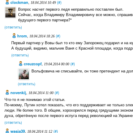
clockman
,
(#)
18.04.2014 10:49
Вопрос насчет первого ледя неправильно поставлен был.
Сейчас, когда Владимиру Владимировичу все можно, спрашива
будущего первого партнера?"
(ответить)
hrom
,
(#)
18.04.2014 18:26
Первый партнер у Вовы был то кто ему Запорожец подарил и на 
А будущий, видимо, мальчик Ваня с Красной площади, когда подр
(ответить)
creuzcopf
,
(#)
19.04.2014 00:00
Вольфовича не списывайте, он тоже претендент на дол
(ответить)
novenkij
,
(#)
18.04.2014 11:00
Что-то я не понимаю этой статьи.
По-моему, Путин хотел показать, что его поддерживает не только эле
люди. Не более того. В общем, хорохорился перед грядущими эконо
духа, обретённую после первого испуга перед революцией на Украине
(ответить)
wasja39
,
(#)
18.04.2014 11:12