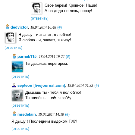
Своё берём! Кровное! Наше!
А на деда не лезь, порву!
(ответить)
dedviсtor
,
(#)
18.04.2014 10:48
Я дышу - и значит, я люблю!
Я люблю - и, значит, я живу!
(ответить)
parnek115
,
(#)
18.04.2014 19:22
Ты дышишь перегаром.
(ответить)
septeon [livejournal.com]
,
(#)
19.04.2014 04:33
Дышишь ты - тебя я полюблю!
Ты живёшь - тебя я за*бу!
(ответить)
misdefain
,
(#)
19.04.2014 14:10
Я дышу ! Последним выдохом ПЖ?
(ответить)