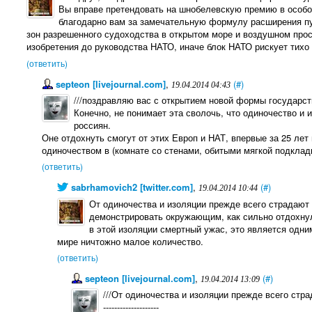
Вы вправе претендовать на шнобелевскую премию в особо
благодарно вам за замечательную формулу расширения п
зон разрешенного судоходства в открытом море и воздушном прос
изобретения до руководства НАТО, иначе блок НАТО рискует тихо 
(ответить)
septeon [livejournal.com]
,
(#)
19.04.2014 04:43
///поздравляю вас с открытием новой формы государст
Конечно, не понимает эта сволочь, что одиночество и
россиян.
Оне отдохнуть смогут от этих Европ и НАТ, впервые за 25 ле
одиночеством в (комнате со стенами, обитыми мягкой подкладк
(ответить)
sabrhamovich2 [twitter.com]
,
(#)
19.04.2014 10:44
От одиночества и изоляции прежде всего страдают 
демонстрировать окружающим, как сильно отдохнул
в этой изоляции смертный ужас, это является одним
мире ничтожно малое количество.
(ответить)
septeon [livejournal.com]
,
(#)
19.04.2014 13:09
///От одиночества и изоляции прежде всего стра
--------------------