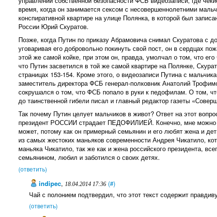
управлении собственной безопасности ФСБ видеозаписи, где чеки
время, когда он занимается сексом с несовершеннолетними мальч
конспиративной квартире на улице Полянка, в которой был записа
России Юрий Скуратов.
Позже, когда Путин по приказу Абрамовича снимал Скуратова с д
уговаривая его добровольно покинуть свой пост, он в сердцах пож
этой же самой койке, при этом он, правда, умолчал о том, что ег
что Путин засветился в той же самой квартире на Полянке, Скурат
страницах 153-154. Кроме этого, о видеозаписи Путина с мальчик
заместитель директора ФСБ генерал-полковник Анатолий Трофимов
сокрушался о том, что ФСБ попало в руки к педофилам. О том, ч
до таинственной гибели писал и главный редактор газеты «Совер
Так почему Путин целует мальчиков в живот? Ответ на этот вопро
президент РОССИИ страдает ПЕДОФИЛИЕЙ. Конечно, мне можно не
может, потому как он примерный семьянин и его любят жена и де
из самых жестоких маньяков современности Андрея Чикатило, кото
маньяка Чикатило, так же как и жена российского президента, вс
семьянином, любил и заботился о своих детях.
(ответить)
indipec
,
(#)
18.04.2014 17:36
Чай с полонием подтвердил, что этот текст содержит правди
(ответить)