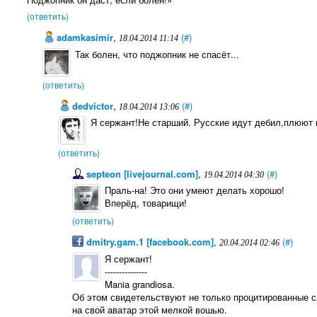
(ответить)
adamkasimir
,
(#)
18.04.2014 11:14
Так болен, что поджопник не спасёт...
(ответить)
dedviсtor
,
(#)
18.04.2014 13:06
Я сержант!Не старший. Русские идут дебил,плюют н
(ответить)
septeon [livejournal.com]
,
(#)
19.04.2014 04:30
Праль-на! Это они умеют делать хорошо!
Вперёд, товарищи!
(ответить)
dmitry.gam.1 [facebook.com]
,
(#)
20.04.2014 02:46
Я сержант!
---------------
Mania grandiosa.
Об этом свидетельствуют не только процитированные сл
на свой аватар этой мелкой вошью.