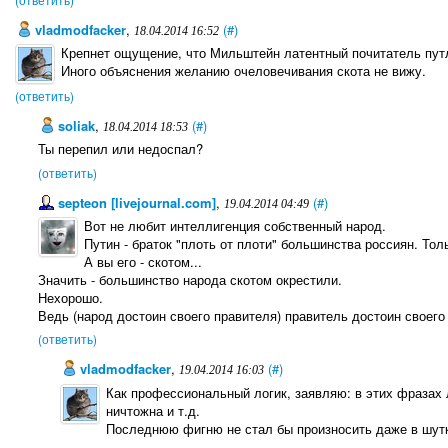
vladmodfacker
,
(#)
18.04.2014 16:52
Крепнет ощущение, что Мильштейн латентный почитатель путл
Иного объяснения желанию очеловечивания скота не вижу.
(ответить)
soliak
,
(#)
18.04.2014 18:53
Ты перепил или недоспал?
(ответить)
septeon [livejournal.com]
,
(#)
19.04.2014 04:49
Вот не любит интеллигенция собственный народ.
Путин - браток "плоть от плоти" большинства россиян. Тол
А вы его - скотом...
Значить - большинство народа скотом окрестили.
Нехорошо.
Ведь (народ достоин своего правителя) правитель достоин своего нар
(ответить)
vladmodfacker
,
(#)
19.04.2014 16:03
Как профессиональный логик, заявляю: в этих фразах 
ничтожна и т.д.
Последнюю фигню не стал бы произносить даже в шутку