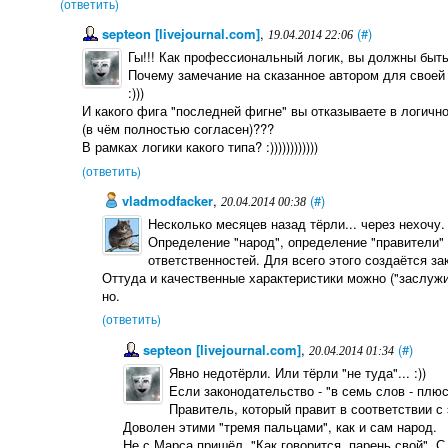
(ответить)
septeon [livejournal.com]
,
(#)
19.04.2014 22:06
Гы!!! Как профессиональный логик, вы должны быть
Почему замечание на сказанное автором для своей
:)))
И какого фига "последней фигне" вы отказываете в логичн
(в чём полностью согласен)???
В рамках логики какого типа? :))))))))))))
(ответить)
vladmodfacker
,
(#)
20.04.2014 00:38
Несколько месяцев назад тёрли... через нехочу
Определение "народ", определение "правители" 
ответственностей. Для всего этого создаётся за
Оттуда и качественные характеристики можно ("заслужив
но.
(ответить)
septeon [livejournal.com]
,
(#)
20.04.2014 01:34
Явно недотёрли. Или тёрли "не туда"... :))
Если законодательство - "в семь слов - плюс
Правитель, который правит в соответствии с 
Доволен этими "тремя пальцами", как и сам народ.
Не с Марса пришёл. "Как говорится, парень свой". С