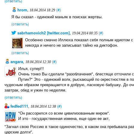
(ответить)
hrom
,
(#)
18.04.2014 18:29
Я бы сказал - одинокий маньяк в поисках жертвы.
(ответить)
sabrhamovich2 [twitter.com]
,
(#)
19.04.2014 00:35
Особенно смачно Иллюха показал себя полным идиотом с 
никогда и ничего не записывал тайно на диктофон.
(ответить)
angara
,
(#)
18.04.2014 12:30
Илья, супер!!!
Очень тонко Вы сделали "разоблачения", блестяще отточили с
Путин?" Это - одинокий волк, рыскающий по окрестностям в по
чудесным образом превращается в добрую, ласковую бабушку. До оч
завтрак, обед и ужин по неделям.
(ответить)
fedfed111
,
(#)
18.04.2014 12:38
"Он рассорился со всем цивилизованным миром".
И это - государственная измена, еще один ее акт,
"Загнал свою Россию в такое одиночество, в каком она пребывала ра
царские долги".