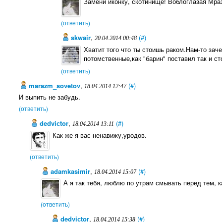
Замени иконку, скотинище! Воблоглазая Мра
(ответить)
skwair
,
(#)
20.04.2014 00:48
Хватит того что ты стоишь раком.Нам-то за
потомственные,как "барин" поставил так и ст
(ответить)
marazm_sovetov
,
(#)
18.04.2014 12:47
И выпить не забудь.
(ответить)
dedviсtor
,
(#)
18.04.2014 13:11
Как же я вас ненавижу,уродов.
(ответить)
adamkasimir
,
(#)
18.04.2014 15:07
А я так тебя, люблю по утрам смывать перед тем, к
(ответить)
dedviсtor
,
(#)
18.04.2014 15:38