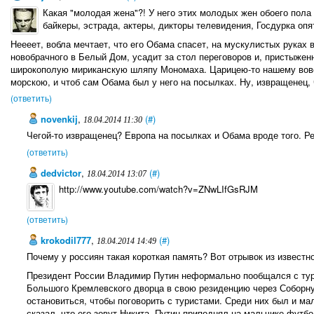
Какая "молодая жена"?! У него этих молодых жен обоего пола 
байкеры, эстрада, актеры, дикторы телевидения, Госдурка опя
Неееет, вобла мечтает, что его Обама спасет, на мускулистых руках 
новобрачного в Белый Дом, усадит за стол переговоров и, пристыже
широкополую мириканскую шляпу Мономаха. Царицею-то нашему вове
морскою, и чтоб сам Обама был у него на посылках. Ну, извращенец, 
(ответить)
novenkij
,
(#)
18.04.2014 11:30
Чегой-то извращенец? Европа на посылках и Обама вроде того. Ре
(ответить)
dedviсtor
,
(#)
18.04.2014 13:07
http://www.youtube.com/watch?v=ZNwLIfGsRJM
(ответить)
krokodil777
,
(#)
18.04.2014 14:49
Почему у россиян такая короткая память? Вот отрывок из известно
Президент России Владимир Путин неформально пообщался с тур
Большого Кремлевского дворца в свою резиденцию через Соборн
остановиться, чтобы поговорить с туристами. Среди них был и ма
сказал, что его зовут Никита. Путин приподнял на мальчике футбо