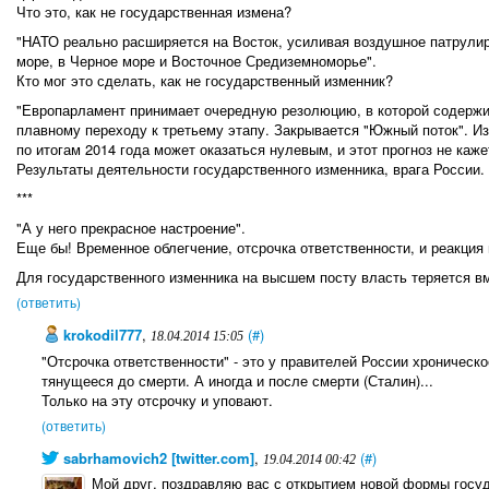
Что это, как не государственная измена?
"НАТО реально расширяется на Восток, усиливая воздушное патрулир
море, в Черное море и Восточное Средиземноморье".
Кто мог это сделать, как не государственный изменник?
"Европарламент принимает очередную резолюцию, в которой содержит
плавному переходу к третьему этапу. Закрывается "Южный поток". И
по итогам 2014 года может оказаться нулевым, и этот прогноз не ка
Результаты деятельности государственного изменника, врага России.
***
"А у него прекрасное настроение".
Еще бы! Временное облегчение, отсрочка ответственности, и реакция н
Для государственного изменника на высшем посту власть теряется в
(ответить)
krokodil777
,
(#)
18.04.2014 15:05
"Отсрочка ответственности" - это у правителей России хроническо
тянущееся до смерти. А иногда и после смерти (Сталин)...
Только на эту отсрочку и уповают.
(ответить)
sabrhamovich2 [twitter.com]
,
(#)
19.04.2014 00:42
Мой друг, поздравляю вас с открытием новой формы госу