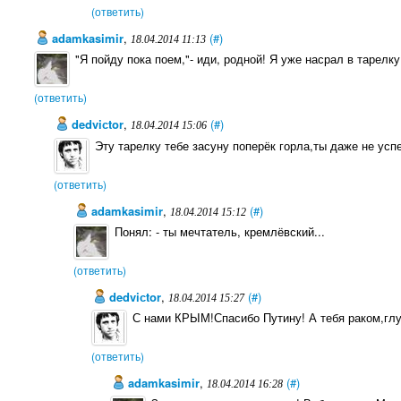
(ответить)
adamkasimir
,
(#)
18.04.2014 11:13
"Я пойду пока поем,"- иди, родной! Я уже насрал в тарелку
(ответить)
dedviсtor
,
(#)
18.04.2014 15:06
Эту тарелку тебе засуну поперёк горла,ты даже не усп
(ответить)
adamkasimir
,
(#)
18.04.2014 15:12
Понял: - ты мечтатель, кремлёвский...
(ответить)
dedviсtor
,
(#)
18.04.2014 15:27
С нами КРЫМ!Спасибо Путину! А тебя раком,глу
(ответить)
adamkasimir
,
(#)
18.04.2014 16:28