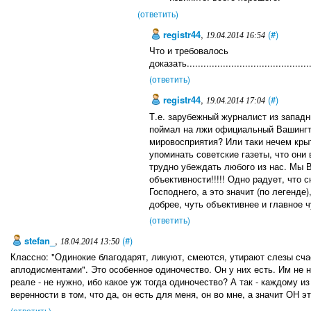
(ответить)
registr44
,
(#)
19.04.2014 16:54
Что и требовалось
доказать...............................................
(ответить)
registr44
,
(#)
19.04.2014 17:04
Т.е. зарубежный журналист из западн
поймал на лжи официальный Вашингто
мировосприятия? Или таки нечем крыт
упоминать советские газеты, что они
трудно убеждать любого из нас. Мы 
объективности!!!!! Одно радует, что
Господнего, а это значит (по легенде
добрее, чуть объективнее и главное 
(ответить)
stefan_
,
(#)
18.04.2014 13:50
Классно: "Одинокие благодарят, ликуют, смеются, утирают слезы сч
аплодисментами". Это особенное одиночество. Он у них есть. Им не ну
реале - не нужно, ибо какое уж тогда одиночество? А так - каждому и
веренности в том, что да, он есть для меня, он во мне, а значит ОН эт
(ответить)