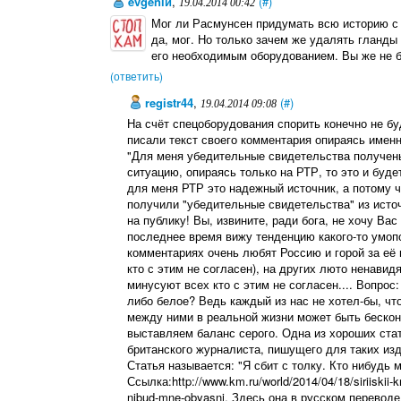
evgeniй
,
(#)
19.04.2014 00:42
Мог ли Расмунсен придумать всю историю с 
да, мог. Но только зачем же удалять гланд
его необходимым оборудованием. Вы же не б
(ответить)
registr44
,
(#)
19.04.2014 09:08
На счёт спецоборудования спорить конечно не буду.
писали текст своего комментария опираясь именн
"Для меня убедительные свидетельства получены.
ситуацию, опираясь только на РТР, то это и буд
для меня РТР это надежный источник, а потому ч
получили "убедительные свидетельства" из исто
на публику! Вы, извините, ради бога, не хочу Вас 
последнее время вижу тенденцию какого-то умоп
комментариях очень любят Россию и горой за её 
кто с этим не согласен), на других люто ненавид
минусуют всех кто с этим не согласен.... Вопрос
либо белое? Ведь каждый из нас не хотел-бы, что
между ними в реальной жизни может быть бескон
выставляем баланс серого. Одна из хороших стат
британского журналиста, пишущего для таких издан
Статья называется: "Я сбит с толку. Кто нибудь 
Ссылка:http://www.km.ru/world/2014/04/18/siriiskii-kri
nibud-mne-obyasni. Здесь она в русском перевод