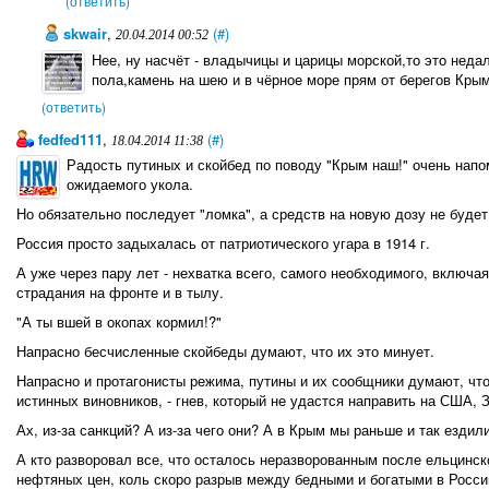
(ответить)
skwair
,
(#)
20.04.2014 00:52
Нее, ну насчёт - владычицы и царицы морской,то это неда
пола,камень на шею и в чёрное море прям от берегов Кры
(ответить)
fedfed111
,
(#)
18.04.2014 11:38
Радость путиных и скойбед по поводу "Крым наш!" очень нап
ожидаемого укола.
Но обязательно последует "ломка", а средств на новую дозу не будет
Россия просто задыхалась от патриотического угара в 1914 г.
А уже через пару лет - нехватка всего, самого необходимого, включ
страдания на фронте и в тылу.
"А ты вшей в окопах кормил!?"
Напрасно бесчисленные скойбеды думают, что их это минует.
Напрасно и протагонисты режима, путины и их сообщники думают, что
истинных виновников, - гнев, который не удастся направить на США, 
Ах, из-за санкций? А из-за чего они? А в Крым мы раньше и так ездил
А кто разворовал все, что осталось неразворованным после ельцинск
нефтяных цен, коль скоро разрыв между бедными и богатыми в Росс