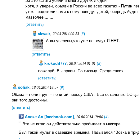
За это кстати убили и много других людей
хотя, я уверен, объяви в России во всех газетах - Путин 
утех - родители сами к нему поведут детей, очередь будет
мавзолее........
(ответить)
skwair
,
(#)
20.04.2014 00:53
А вы уверены,что уже не ведут.Я НЕТ.
(ответить)
krokodil777
,
(#)
20.04.2014 01:01
пожалуй, Вы правы. По тихому. Среди своих...
(ответить)
soliak
,
(#)
18.04.2014 18:57
Обама -- политтруп -- почитай прессу США . Все остальные ЕС-цы 
они того достойны.
(ответить)
Алекс Ал [facebook.com]
,
(#)
20.04.2014 19:04
Это не игра: он действительно пребывает в мажоре.
Был такой мульт в савецкие времена. Назывался "Вовка в трид