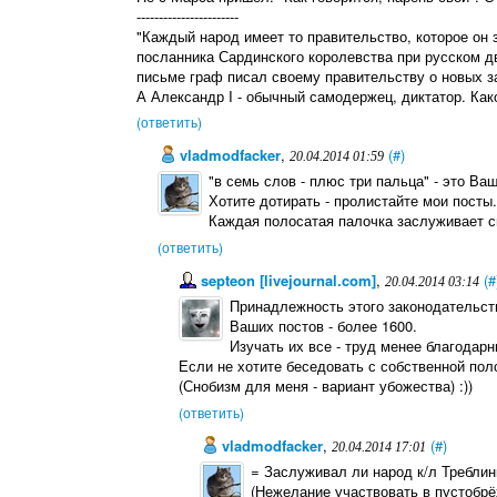
-----------------------
"Каждый народ имеет то правительство, которое он за
посланника Сардинского королевства при русском д
письме граф писал своему правительству о новых з
А Александр I - обычный самодержец, диктатор. Как
(ответить)
vladmodfacker
,
(#)
20.04.2014 01:59
"в семь слов - плюс три пальца" - это В
Хотите дотирать - пролистайте мои посты
Каждая полосатая палочка заслуживает с
(ответить)
septeon [livejournal.com]
,
(#
20.04.2014 03:14
Принадлежность этого законодательств
Ваших постов - более 1600.
Изучать их все - труд менее благодар
Если не хотите беседовать с собственной пол
(Снобизм для меня - вариант убожества) :))
(ответить)
vladmodfacker
,
(#)
20.04.2014 17:01
= Заслуживал ли народ к/л Треблин
(Нежелание участвовать в пустобрё