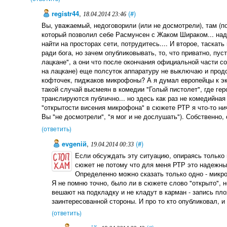
registr44
,
(#)
18.04.2014 23:46
Вы, уважаемый, недоговорили (или не досмотрели), там (п
который позволил себе Расмунсен с Жаком Шираком... над
найти на просторах сети, потрудитесь.... И второе, таскать
ради бога, но зачем опубликовывать, то, что приватно, пус
лацкане", а они что после окончания официальной части 
на лацкане) еще полсуток аппаратуру не выключаю и прод
кофточек, пиджаков микрофоны? А я думал европейцы к эк
такой случай высмеян в комедии "Голый пистолет", где гер
транслируются публично... но здесь как раз не комедийная
"открытости висения микрофона" в сюжете РТР я что-то нич
Вы "не досмотрели", "я мог и не дослушать"). Собственно, 
(ответить)
evgeniй
,
(#)
19.04.2014 00:33
Если обсуждать эту ситуацию, опираясь только 
сюжет не потому что для меня РТР это надежный 
Определенно можно сказать только одно - микро
Я не помню точно, было ли в сюжете слово "открыто", н
вешают на подкладку и не кладут в карман - запись пл
заинтересованной стороны. И про то кто опубликовал, и
(ответить)