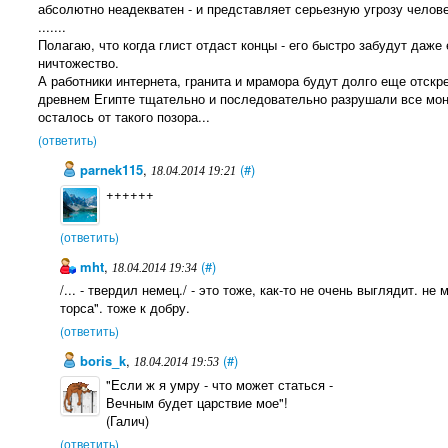
абсолютно неадекватен - и представляет серьезную угрозу челове
.......
Полагаю, что когда глист отдаст концы - его быстро забудут даже 
ничтожество.
А работники интернета, гранита и мрамора будут долго еще отскре
древнем Египте тщательно и последовательно разрушали все мон
осталось от такого позора...
(ответить)
parnek115
,
(#)
18.04.2014 19:21
++++++
(ответить)
mht
,
(#)
18.04.2014 19:34
/... - твердил немец./ - это тоже, как-то не очень выглядит. н
торса". тоже к добру.
(ответить)
boris_k
,
(#)
18.04.2014 19:53
"Если ж я умру - что может статься -
Вечным будет царствие мое"!
(Галич)
(ответить)