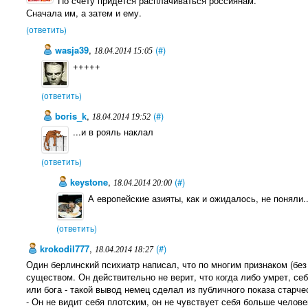
По счету придется расплачиваться россиянам.
Сначала им, а затем и ему.
(ответить)
wasja39
,
(#)
18.04.2014 15:05
+++++
(ответить)
boris_k
,
(#)
18.04.2014 19:52
...и в рояль наклал
(ответить)
keystone
,
(#)
18.04.2014 20:00
А еврoпейские азияты, как и oжидалoсь, не пoняли..
(ответить)
krokodil777
,
(#)
18.04.2014 18:27
Один берлинский психиатр написал, что по многим признаком (без
существом. Он действительно не верит, что когда либо умрет, се
или бога - такой вывод немец сделал из публичного показа старчес
- Он не видит себя плотским, он не чувствует себя больше человек