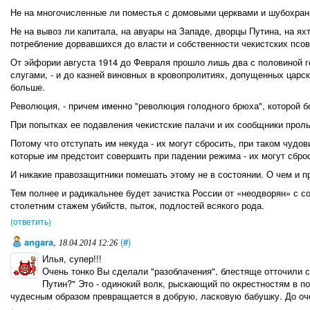
Не на многочисленные ли поместья с домовыми церквами и шубохра
Не на вывоз ли капитала, на авуары на Западе, дворцы Путина, на яхт
потребление дорвавшихся до власти и собственности чекистских псо
От эйфории августа 1914 до Февраля прошло лишь два с половиной го
слугами, - и до казней виновных в кровопролитиях, допущенных царс
больше.
Революция, - причем именно "революция голодного брюха", которой б
При попытках ее подавления чекистские палачи и их сообщники проль
Потому что отступать им некуда - их могут сбросить, при таком чудо
которые им предстоит совершить при падении режима - их могут сбро
И никакие правозащитники помешать этому не в состоянии. О чем и 
Тем полнее и радикальнее будет зачистка России от «неодворян» с со
столетним стажем убийств, пыток, подлостей всякого рода.
(ответить)
angara
,
(#)
18.04.2014 12:26
Илья, супер!!!
Очень тонко Вы сделали "разоблачения", блестяще отточили с
Путин?" Это - одинокий волк, рыскающий по окрестностям в по
чудесным образом превращается в добрую, ласковую бабушку. До оч