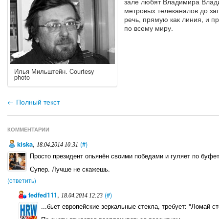
зале любят Владимира Влади
метровых телеканалов до за
речь, прямую как линия, и 
по всему миру.
Илья Мильштейн. Courtesy
photo
← Полный текст
КОММЕНТАРИИ
kiska
,
(#)
18.04.2014 10:31
Просто президент опьянён своими победами и гуляет по буфе
Супер. Лучше не скажешь.
(ответить)
fedfed111
,
(#)
18.04.2014 12:23
...бьет европейские зеркальные стекла, требует: "Ломай ст