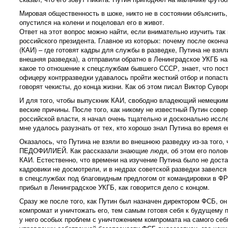
Мировая общественность в шоке, никто не в состоянии объяснит
опустился на колени и поцеловал его в живот.
Ответ на этот вопрос можно найти, если внимательно изучить та
российского президента. Главное из которых: почему после оконч
(КАИ) – где готовят кадры для службы в разведке, Путина не взя
внешняя разведка), а отправили обратно в Ленинградское УКГБ н
какое то отношение к спецслужбам бывшего СССР, знает, что пос
офицеру контрразведки удавалось пройти жесткий отбор и попасть 
говорят чекисты, до конца жизни. Как об этом писал Виктор Сувор
И для того, чтобы выпускник КАИ, свободно владеющий немецким
веские причины. После того, как никому не известный Путин сов
российской власти, я начал очень тщательно и досконально иссле
мне удалось разузнать от тех, кто хорошо знал Путина во время е
Оказалось, что Путина не взяли во внешнюю разведку из-за того, 
ПЕДОФИЛИЕЙ. Как рассказали знающие люди, об этом его половом
КАИ. Естественно, что времени на изучение Путина было не доста
кадровики не досмотрели, и в недрах советской разведки завел
в спецслужбах под благовидным предлогом от командировки в ФРГ
прибыл в Ленинградское УКГБ, как говорится дело с концом.
Сразу же после того, как Путин был назначен директором ФСБ, он
компромат и уничтожать его, тем самым готовя себя к будущему 
у него особых проблем с уничтожением компромата на самого себ