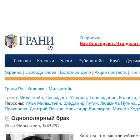
О проекте
Нас блокируют. Что делат
Главная
Колонки
Блоги
Рубинштейн
Клуб
Дерьм
Украина
|
Свобода слова
|
Болотное дело
|
Акции протеста
|
Поли
Грани.Ру
/
Колонки
/
Мильштейн
Также:
Мильштейн
,
Президент
,
Украина
,
Телевидение
,
Колонки
,
Персоны:
Илья Мильштейн
,
Владимир Путин
,
Людмила Путина
,
Прохорова
,
Дмитрий Песков
,
Александр Винокуров
,
Михаил Ходо
Однополярный брак
Илья Мильштейн
,
18.04.2014
Кажется, это счастливейшие 