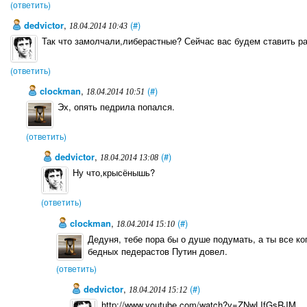
(ответить)
dedviсtor
,
(#)
18.04.2014 10:43
Так что замолчали,либерастные? Сейчас вас будем ставить р
(ответить)
clockman
,
(#)
18.04.2014 10:51
Эх, опять педрила попался.
(ответить)
dedviсtor
,
(#)
18.04.2014 13:08
Ну что,крысёнышь?
(ответить)
clockman
,
(#)
18.04.2014 15:10
Дедуня, тебе пора бы о душе подумать, а ты все ко
бедных педерастов Путин довел.
(ответить)
dedviсtor
,
(#)
18.04.2014 15:12
http://www.youtube.com/watch?v=ZNwLIfGsRJM