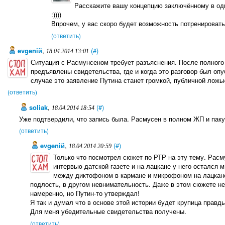
Расскажите вашу концепцию заключённому в од
:))))
Впрочем, у вас скоро будет возможность потренироватьс
(ответить)
evgeniй
,
(#)
18.04.2014 13:01
Ситуация с Расмунсеном требует разъяснения. После полного
предъявлены свидетельства, где и когда это разговор был оп
случае это заявление Путина станет громкой, публичной ложь
(ответить)
soliak
,
(#)
18.04.2014 18:54
Уже подтвердили, что запись была. Расмусен в полном ЖП и пак
(ответить)
evgeniй
,
(#)
18.04.2014 20:59
Только что посмотрел сюжет по РТР на эту тему. Расм
интервью датской газете и на лацкане у него остался 
между диктофоном в кармане и микрофоном на лацкане
подлость, в другом невнимательность. Даже в этом сюжете н
намеренно, но Путин-то утверждал!
Я так и думал что в основе этой истории будет крупица правды
Для меня убедительные свидетельства получены.
(ответить)