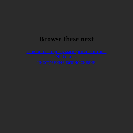
Browse these next
ставки на спорт букмекерские конторы
Plinko игра
иностранные казино онлайн